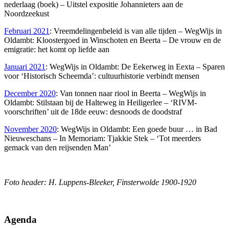
nederlaag (boek) – Uitstel expositie Johannieters aan de
Noordzeekust
Februari 2021
: Vreemdelingenbeleid is van alle tijden – WegWijs in
Oldambt: Kloostergoed in Winschoten en Beerta – De vrouw en de
emigratie: het komt op liefde aan
Januari 2021
: WegWijs in Oldambt: De Eekerweg in Eexta – Sparen
voor ‘Historisch Scheemda’: cultuurhistorie verbindt mensen
December 2020
: Van tonnen naar riool in Beerta – WegWijs in
Oldambt: Stilstaan bij de Halteweg in Heiligerlee – ‘RIVM-
voorschriften’ uit de 18de eeuw: desnoods de doodstraf
November 2020
: WegWijs in Oldambt: Een goede buur … in Bad
Nieuweschans – In Memoriam: Tjakkie Stek – ‘Tot meerders
gemack van den reijsenden Man’
Foto header: H. Luppens-Bleeker, Finsterwolde 1900-1920
Primaire
Agenda