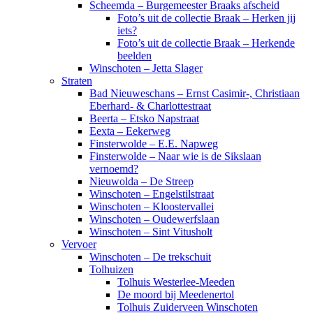
Scheemda – Burgemeester Braaks afscheid
Foto’s uit de collectie Braak – Herken jij
iets?
Foto’s uit de collectie Braak – Herkende
beelden
Winschoten – Jetta Slager
Straten
Bad Nieuweschans – Ernst Casimir-, Christiaan
Eberhard- & Charlottestraat
Beerta – Etsko Napstraat
Eexta – Eekerweg
Finsterwolde – E.E. Napweg
Finsterwolde – Naar wie is de Sikslaan
vernoemd?
Nieuwolda – De Streep
Winschoten – Engelstilstraat
Winschoten – Kloostervallei
Winschoten – Oudewerfslaan
Winschoten – Sint Vitusholt
Vervoer
Winschoten – De trekschuit
Tolhuizen
Tolhuis Westerlee-Meeden
De moord bij Meedenertol
Tolhuis Zuiderveen Winschoten