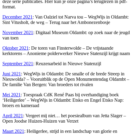
deze serie publicaties. Hier kun je onze pagina’s teruglezen in pdf-
format.
December 2021
: Van Oalziel tot Narva tou – WegWijs in Oldambt:
Sint Vitusholt, de weg – Terug naar het Ambonezenbosje
November 2021
: Digitaal Museum Oldambt: op zoek naar de jeugd
van toen
Oktober 2021
: De toren van Finsterwolde – De vrijstaande
kerktorens – Anonieme polderwerker Nieuwe Statenzijl krijgt naam
September 2021
: Reuzenarbeid in Nieuwe Statenzijl
Juni 2021
: WegWijs in Oldambt: De smalle of de brede Streep in
Nieuwolda? – Vooruitblik op de Open Monumentendag Oldambt –
De familie Van Bergen: Van broeders tot rivalen
Mei 2021
: Toespraak CdK René Paas bij overhandiging boek
‘Heiligerlee’ – WegWijs in Oldambt: Etsko en Engel Etsko Nap:
broers en kameraad
April 2021
: Vergeet mij niet… het poesiealbum van Jetta Slager –
Open Joodse Huizen-Huizen van Verzet
Maart 2021
: Heiligerlee, strijd in een landschap van glorie en