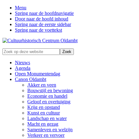
Menu
Spring naar de hoofdnavigatie
Door naar de hoofd inhoud
Spring naar de eerste sidebar
Spring naar de voettekst
Zonder
Zoek
verleden
op
geen
deze
Nieuws
toekomst
website
Agenda
Open Monumentendag
Canon Oldambt
Akker en veen
Bouwstijl en bewoning
Economie en handel
Geloof en overtuiging
Krijg en opstand
Kunst en cultuur
Landschap en water
Macht en gezag
Samenleven en welzijn
Verkeer en vervoer