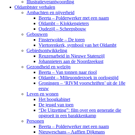
Illustratieverantwoording
Oldambtster verhalen
Ambachten en nijverheid
Beerta – Polderwerker met een naam
Oldambt – Klokkengieters
Oudezijl – Scheepsbouw
Gebouwen
Finsterwolde – De toren
Viertorenkerk, symbool van het Oldambt
Gebiedsontwikkeling
Reuzenarbeid in Nieuwe Statenzijl
Johannieters aan de Noordzeekust
Gezondheid en welzijn
Beerta – Van tonnen naar riool
Oldambt – Milieuonderzoek in oorlogstijd
Groningen – ‘RIVM voorschriften’ uit de 18e
eeuw
Leven en wonen
Het boogkabinet
De jeugd van toen
“De Uitzetting”: film over een generatie die
opgroeit in een barakkenkamp
Personen
Beerta – Polderwerker met een naam
Nieuweschans – Aaffien Dijkmans