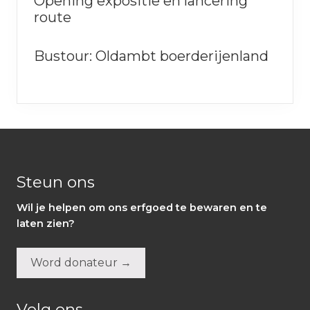
Opening expositie en lancering
route
Bustour: Oldambt boerderijenland
Footer
Steun ons
Wil je helpen om ons erfgoed te bewaren en te
laten zien?
Word donateur →
Volg ons