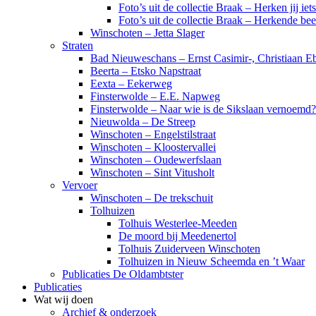
Foto’s uit de collectie Braak – Herken jij iet
Foto’s uit de collectie Braak – Herkende be
Winschoten – Jetta Slager
Straten
Bad Nieuweschans – Ernst Casimir-, Christiaan Eb
Beerta – Etsko Napstraat
Eexta – Eekerweg
Finsterwolde – E.E. Napweg
Finsterwolde – Naar wie is de Sikslaan vernoemd?
Nieuwolda – De Streep
Winschoten – Engelstilstraat
Winschoten – Kloostervallei
Winschoten – Oudewerfslaan
Winschoten – Sint Vitusholt
Vervoer
Winschoten – De trekschuit
Tolhuizen
Tolhuis Westerlee-Meeden
De moord bij Meedenertol
Tolhuis Zuiderveen Winschoten
Tolhuizen in Nieuw Scheemda en ’t Waar
Publicaties De Oldambtster
Publicaties
Wat wij doen
Archief & onderzoek