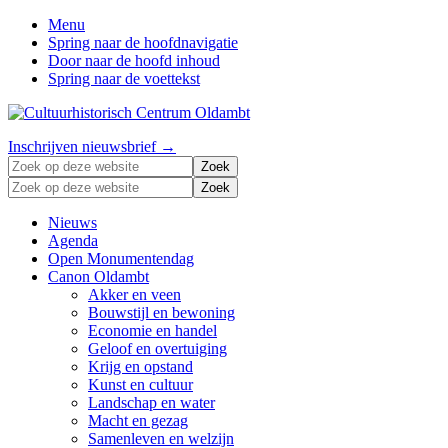
Menu
Spring naar de hoofdnavigatie
Door naar de hoofd inhoud
Spring naar de voettekst
Zonder
Header
Inschrijven nieuwsbrief →
verleden
Zoek
Right
geen
op
Zoek
toekomst
deze
op
website
deze
Nieuws
website
Agenda
Open Monumentendag
Canon Oldambt
Akker en veen
Bouwstijl en bewoning
Economie en handel
Geloof en overtuiging
Krijg en opstand
Kunst en cultuur
Landschap en water
Macht en gezag
Samenleven en welzijn