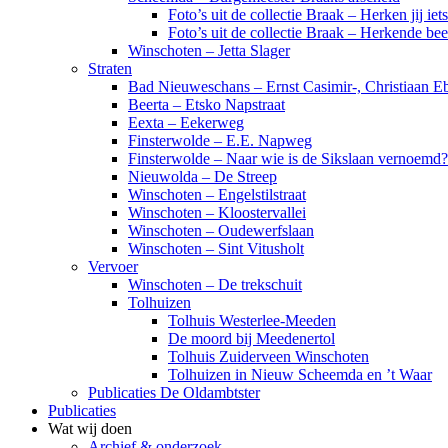
Foto’s uit de collectie Braak – Herken jij iet
Foto’s uit de collectie Braak – Herkende be
Winschoten – Jetta Slager
Straten
Bad Nieuweschans – Ernst Casimir-, Christiaan Eb
Beerta – Etsko Napstraat
Eexta – Eekerweg
Finsterwolde – E.E. Napweg
Finsterwolde – Naar wie is de Sikslaan vernoemd?
Nieuwolda – De Streep
Winschoten – Engelstilstraat
Winschoten – Kloostervallei
Winschoten – Oudewerfslaan
Winschoten – Sint Vitusholt
Vervoer
Winschoten – De trekschuit
Tolhuizen
Tolhuis Westerlee-Meeden
De moord bij Meedenertol
Tolhuis Zuiderveen Winschoten
Tolhuizen in Nieuw Scheemda en ’t Waar
Publicaties De Oldambtster
Publicaties
Wat wij doen
Archief & onderzoek