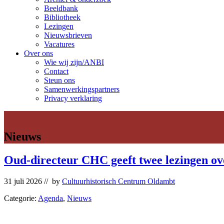
Beeldbank
Bibliotheek
Lezingen
Nieuwsbrieven
Vacatures
Over ons
Wie wij zijn/ANBI
Contact
Steun ons
Samenwerkingspartners
Privacy verklaring
Nieuws
Oud-directeur CHC geeft twee lezingen o
31 juli 2026
// by
Cultuurhistorisch Centrum Oldambt
Categorie:
Agenda
,
Nieuws