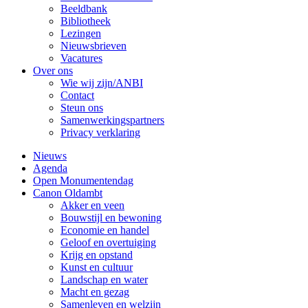
Beeldbank
Bibliotheek
Lezingen
Nieuwsbrieven
Vacatures
Over ons
Wie wij zijn/ANBI
Contact
Steun ons
Samenwerkingspartners
Privacy verklaring
Nieuws
Agenda
Open Monumentendag
Canon Oldambt
Akker en veen
Bouwstijl en bewoning
Economie en handel
Geloof en overtuiging
Krijg en opstand
Kunst en cultuur
Landschap en water
Macht en gezag
Samenleven en welzijn