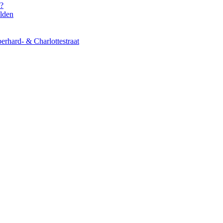
s?
elden
erhard- & Charlottestraat