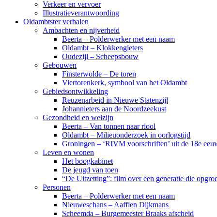
Verkeer en vervoer
Illustratieverantwoording
Oldambtster verhalen
Ambachten en nijverheid
Beerta – Polderwerker met een naam
Oldambt – Klokkengieters
Oudezijl – Scheepsbouw
Gebouwen
Finsterwolde – De toren
Viertorenkerk, symbool van het Oldambt
Gebiedsontwikkeling
Reuzenarbeid in Nieuwe Statenzijl
Johannieters aan de Noordzeekust
Gezondheid en welzijn
Beerta – Van tonnen naar riool
Oldambt – Milieuonderzoek in oorlogstijd
Groningen – ‘RIVM voorschriften’ uit de 18e eeu
Leven en wonen
Het boogkabinet
De jeugd van toen
“De Uitzetting”: film over een generatie die opgr
Personen
Beerta – Polderwerker met een naam
Nieuweschans – Aaffien Dijkmans
Scheemda – Burgemeester Braaks afscheid