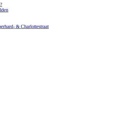
s?
elden
erhard- & Charlottestraat