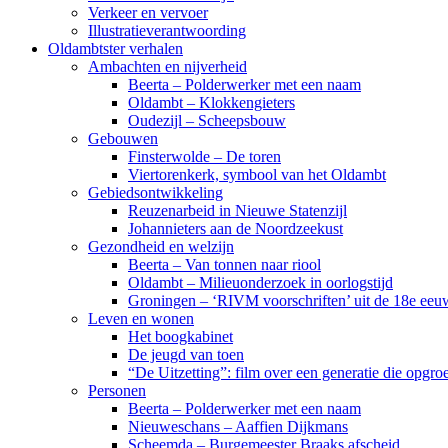
Verkeer en vervoer
Illustratieverantwoording
Oldambtster verhalen
Ambachten en nijverheid
Beerta – Polderwerker met een naam
Oldambt – Klokkengieters
Oudezijl – Scheepsbouw
Gebouwen
Finsterwolde – De toren
Viertorenkerk, symbool van het Oldambt
Gebiedsontwikkeling
Reuzenarbeid in Nieuwe Statenzijl
Johannieters aan de Noordzeekust
Gezondheid en welzijn
Beerta – Van tonnen naar riool
Oldambt – Milieuonderzoek in oorlogstijd
Groningen – ‘RIVM voorschriften’ uit de 18e eeu
Leven en wonen
Het boogkabinet
De jeugd van toen
“De Uitzetting”: film over een generatie die opgr
Personen
Beerta – Polderwerker met een naam
Nieuweschans – Aaffien Dijkmans
Scheemda – Burgemeester Braaks afscheid