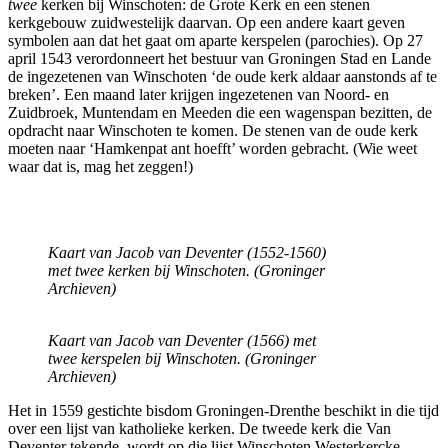
twee
kerken bij Winschoten: de Grote Kerk en een stenen
kerkgebouw zuidwestelijk daarvan. Op een andere kaart geven
symbolen aan dat het gaat om aparte kerspelen (parochies). Op 27
april 1543 verordonneert het bestuur van Groningen Stad en Lande
de ingezetenen van Winschoten ‘de oude kerk aldaar aanstonds af te
breken’. Een maand later krijgen ingezetenen van Noord- en
Zuidbroek, Muntendam en Meeden die een wagenspan bezitten, de
opdracht naar Winschoten te komen. De stenen van de oude kerk
moeten naar ‘Hamkenpat ant hoefft’ worden gebracht. (Wie weet
waar dat is, mag het zeggen!)
Kaart van Jacob van Deventer (1552-1560)
met twee kerken bij Winschoten. (Groninger
Archieven)
Kaart van Jacob van Deventer (1566) met
twee kerspelen bij Winschoten. (Groninger
Archieven)
Het in 1559 gestichte bisdom Groningen-Drenthe beschikt in die tijd
over een lijst van katholieke kerken. De tweede kerk die Van
Deventer tekende, wordt op die lijst Winschoten Westerkercke