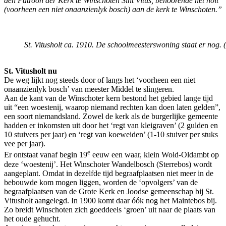
den Patroon der Kerk te Winschoten Sint Vitus, behoorende het holt
(voorheen een niet onaanzienlyk bosch) aan de kerk te Winschoten.”
St. Vitusholt ca. 1910. De schoolmeesterswoning staat er nog.
St. Vitusholt nu
De weg lijkt nog steeds door of langs het ‘voorheen een niet
onaanzienlyk bosch’ van meester Middel te slingeren.
Aan de kant van de Winschoter kern bestond het gebied lange tijd
uit “een woestenij, waarop niemand rechten kan doen laten gelden”,
een soort niemandsland. Zowel de kerk als de burgerlijke gemeente
hadden er inkomsten uit door het ‘regt van kleigraven’ (2 gulden en
10 stuivers per jaar) en ‘regt van koeweiden’ (1-10 stuiver per stuks
vee per jaar).
e
Er ontstaat vanaf begin 19
eeuw een waar, klein Wold-Oldambt op
deze ‘woestenij’. Het Winschoter Wandelbosch (Sterrebos) wordt
aangeplant. Omdat in dezelfde tijd begraafplaatsen niet meer in de
bebouwde kom mogen liggen, worden de ‘opvolgers’ van de
begraafplaatsen van de Grote Kerk en Joodse gemeenschap bij St.
Vitusholt aangelegd. In 1900 komt daar óók nog het Maintebos bij.
Zo breidt Winschoten zich goeddeels ‘groen’ uit naar de plaats van
het oude gehucht.