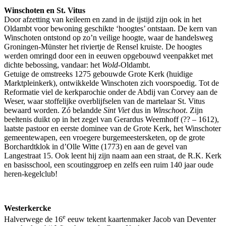
Winschoten en St. Vitus
Door afzetting van keileem en zand in de ijstijd zijn ook in het
Oldambt voor bewoning geschikte ‘hoogtes’ ontstaan. De kern van
Winschoten ontstond op zo’n veilige hoogte, waar de handelsweg
Groningen-Münster het riviertje de Rensel kruiste. De hoogtes
werden omringd door een in eeuwen opgebouwd veenpakket met
dichte bebossing, vandaar: het
Wold
-Oldambt.
Getuige de omstreeks 1275 gebouwde Grote Kerk (huidige
Marktpleinkerk), ontwikkelde Winschoten zich voorspoedig. Tot de
Reformatie viel de kerkparochie onder de Abdij van Corvey aan de
Weser, waar stoffelijke overblijfselen van de martelaar St. Vitus
bewaard worden. Zó belandde
Sint Viet
dus in
Winschoot
. Zijn
beeltenis duikt op in het zegel van Gerardus Weemhoff (?? – 1612),
laatste pastoor en eerste dominee van de Grote Kerk, het Winschoter
gemeentewapen, een vroegere burgemeestersketen, op de grote
Borchardtklok in d’Olle Witte (1773) en aan de gevel van
Langestraat 15. Ook leent hij zijn naam aan een straat, de R.K. Kerk
en basisschool, een scoutinggroep en zelfs een ruim 140 jaar oude
heren-kegelclub!
Westerkercke
e
Halverwege de 16
eeuw tekent kaartenmaker Jacob van Deventer