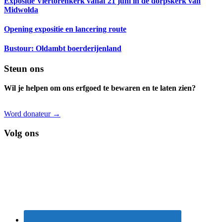
Expositie Viertorenkerk vanaf 21 juni in de dorpskerk van
Midwolda
Opening expositie en lancering route
Bustour: Oldambt boerderijenland
Footer
Steun ons
Wil je helpen om ons erfgoed te bewaren en te laten zien?
Word donateur →
Volg ons