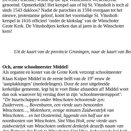
genoemd. Opmerkelijk! Het kerspel aan of bij St. Vitusholt is toch al
sinds 1543 dakloos? Nadat de parochies in 1594 overgaan tot het
nieuwe, protestantse geloof, komt het voormalige St. Vitusholt-
kerspel in 1616 officieel ‘onder de klokslag’ van de Winschoter
Grote Kerk. De Vitusholtjers kerken dan al jaren in de Winschoter
kern!
Uit de kaart van de provincie Groningen, naar de kaart van Bec
Och, arme schoolmeester Middel!
Als organist en koster van de Grote Kerk verzorgt schoolmeester
e
Klaas Kuiper Middel in de eerste helft van de 19
eeuw de
‘aanplakkingen’ (mededelingen). Door de zeer uitgebreide
kerkelijke gemeente, legt hij te voet flinke afstanden af! Middel weet
dan ook waarover hij verslag doet in zijn ‘schoolmeesterrapport’:
“De buurtschappen onder Winschoten behoorende zyn:
Zuiderveen…, Bovenburen, een vierde uurs benoorden
Winschoten…, Molenhorn, eenige minuten Zuidwestelyk van
Winschoten… en het Oostereind, liggende een half uur ten
noordoosten van Winschoten. Sint Vitus Holt, eene vierde uurs
zuidwestelyk van Winschoten ontleent denkelyk deszelfs naam van