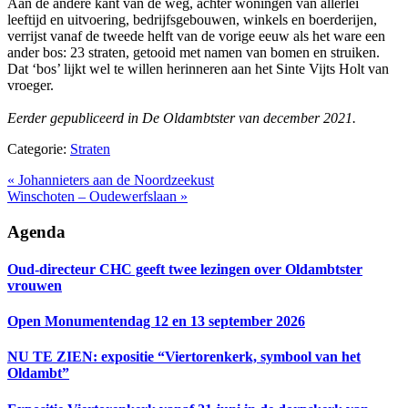
Aan de andere kant van de weg, achter woningen van allerlei
leeftijd en uitvoering, bedrijfsgebouwen, winkels en boerderijen,
verrijst vanaf de tweede helft van de vorige eeuw als het ware een
ander bos: 23 straten, getooid met namen van bomen en struiken.
Dat ‘bos’ lijkt wel te willen herinneren aan het Sinte Vijts Holt van
vroeger.
Eerder gepubliceerd in De Oldambtster van december 2021.
Categorie:
Straten
Vorig
«
Johannieters aan de Noordzeekust
bericht:
Volgend
Winschoten – Oudewerfslaan
»
bericht:
Primaire
Agenda
Sidebar
Oud-directeur CHC geeft twee lezingen over Oldambtster
vrouwen
Open Monumentendag 12 en 13 september 2026
NU TE ZIEN: expositie “Viertorenkerk, symbool van het
Oldambt”