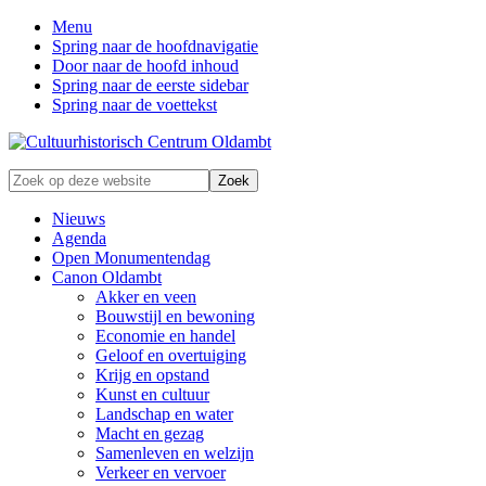
Menu
Spring naar de hoofdnavigatie
Door naar de hoofd inhoud
Spring naar de eerste sidebar
Spring naar de voettekst
Zonder
Zoek
verleden
op
geen
deze
Nieuws
toekomst
website
Agenda
Open Monumentendag
Canon Oldambt
Akker en veen
Bouwstijl en bewoning
Economie en handel
Geloof en overtuiging
Krijg en opstand
Kunst en cultuur
Landschap en water
Macht en gezag
Samenleven en welzijn
Verkeer en vervoer