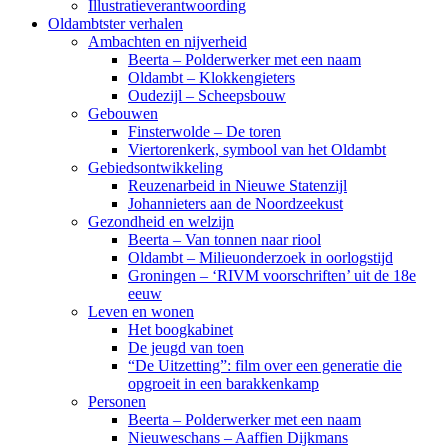
Illustratieverantwoording
Oldambtster verhalen
Ambachten en nijverheid
Beerta – Polderwerker met een naam
Oldambt – Klokkengieters
Oudezijl – Scheepsbouw
Gebouwen
Finsterwolde – De toren
Viertorenkerk, symbool van het Oldambt
Gebiedsontwikkeling
Reuzenarbeid in Nieuwe Statenzijl
Johannieters aan de Noordzeekust
Gezondheid en welzijn
Beerta – Van tonnen naar riool
Oldambt – Milieuonderzoek in oorlogstijd
Groningen – ‘RIVM voorschriften’ uit de 18e
eeuw
Leven en wonen
Het boogkabinet
De jeugd van toen
“De Uitzetting”: film over een generatie die
opgroeit in een barakkenkamp
Personen
Beerta – Polderwerker met een naam
Nieuweschans – Aaffien Dijkmans