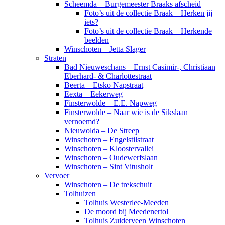
Scheemda – Burgemeester Braaks afscheid
Foto’s uit de collectie Braak – Herken jij
iets?
Foto’s uit de collectie Braak – Herkende
beelden
Winschoten – Jetta Slager
Straten
Bad Nieuweschans – Ernst Casimir-, Christiaan
Eberhard- & Charlottestraat
Beerta – Etsko Napstraat
Eexta – Eekerweg
Finsterwolde – E.E. Napweg
Finsterwolde – Naar wie is de Sikslaan
vernoemd?
Nieuwolda – De Streep
Winschoten – Engelstilstraat
Winschoten – Kloostervallei
Winschoten – Oudewerfslaan
Winschoten – Sint Vitusholt
Vervoer
Winschoten – De trekschuit
Tolhuizen
Tolhuis Westerlee-Meeden
De moord bij Meedenertol
Tolhuis Zuiderveen Winschoten