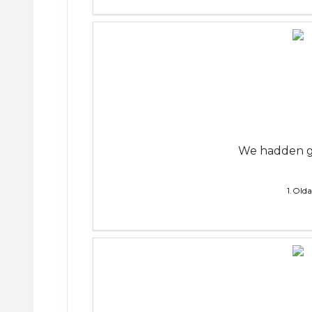
We hadden ge
1. Old