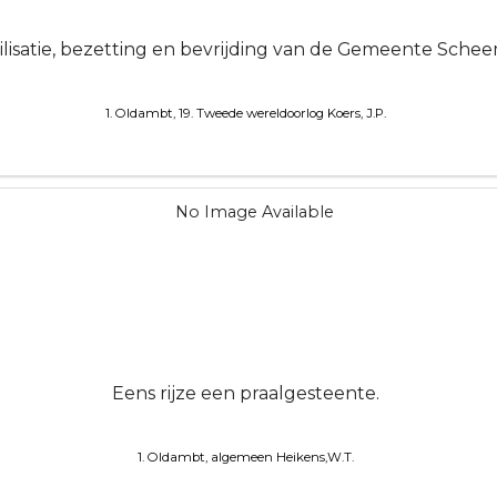
lisatie, bezetting en bevrijding van de Gemeente Sche
1. Oldambt, 19. Tweede wereldoorlog
Koers, J.P.
Eens rijze een praalgesteente.
1. Oldambt, algemeen
Heikens,W.T.