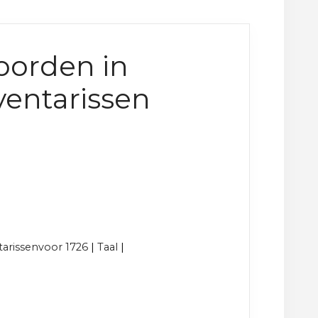
oorden in
entarissen
arissenvoor 1726
|
Taal
|