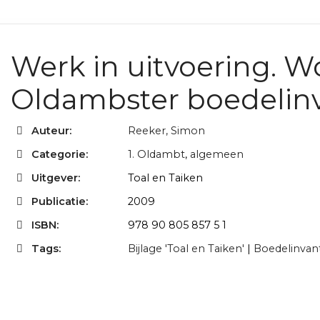
Werk in uitvoering. W
Oldambster boedelinv
Auteur:
Reeker, Simon
Categorie:
1. Oldambt
,
algemeen
Uitgever:
Toal en Taiken
Publicatie:
2009
ISBN:
978 90 805 857 5 1
Tags:
Bijlage 'Toal en Taiken'
|
Boedelinvant