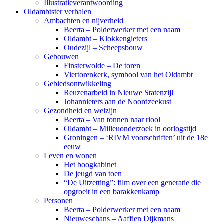
Illustratieverantwoording
Oldambtster verhalen
Ambachten en nijverheid
Beerta – Polderwerker met een naam
Oldambt – Klokkengieters
Oudezijl – Scheepsbouw
Gebouwen
Finsterwolde – De toren
Viertorenkerk, symbool van het Oldambt
Gebiedsontwikkeling
Reuzenarbeid in Nieuwe Statenzijl
Johannieters aan de Noordzeekust
Gezondheid en welzijn
Beerta – Van tonnen naar riool
Oldambt – Milieuonderzoek in oorlogstijd
Groningen – ‘RIVM voorschriften’ uit de 18e
eeuw
Leven en wonen
Het boogkabinet
De jeugd van toen
“De Uitzetting”: film over een generatie die
opgroeit in een barakkenkamp
Personen
Beerta – Polderwerker met een naam
Nieuweschans – Aaffien Dijkmans