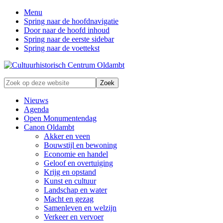
Menu
Spring naar de hoofdnavigatie
Door naar de hoofd inhoud
Spring naar de eerste sidebar
Spring naar de voettekst
Zonder
Zoek
verleden
op
geen
deze
Nieuws
toekomst
website
Agenda
Open Monumentendag
Canon Oldambt
Akker en veen
Bouwstijl en bewoning
Economie en handel
Geloof en overtuiging
Krijg en opstand
Kunst en cultuur
Landschap en water
Macht en gezag
Samenleven en welzijn
Verkeer en vervoer