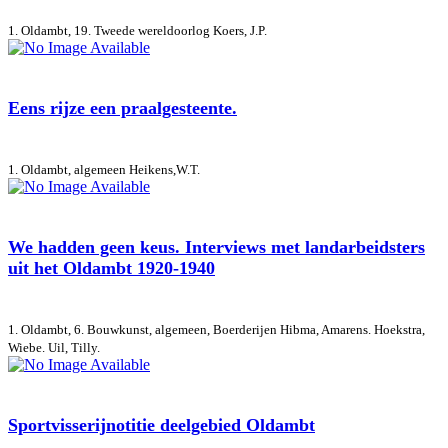
1. Oldambt, 19. Tweede wereldoorlog
Koers, J.P.
Eens rijze een praalgesteente.
1. Oldambt, algemeen
Heikens,W.T.
We hadden geen keus. Interviews met landarbeidsters
uit het Oldambt 1920-1940
1. Oldambt, 6. Bouwkunst, algemeen, Boerderijen
Hibma, Amarens. Hoekstra,
Wiebe. Uil, Tilly.
Sportvisserijnotitie deelgebied Oldambt