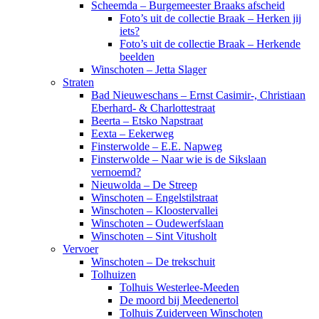
Scheemda – Burgemeester Braaks afscheid
Foto’s uit de collectie Braak – Herken jij
iets?
Foto’s uit de collectie Braak – Herkende
beelden
Winschoten – Jetta Slager
Straten
Bad Nieuweschans – Ernst Casimir-, Christiaan
Eberhard- & Charlottestraat
Beerta – Etsko Napstraat
Eexta – Eekerweg
Finsterwolde – E.E. Napweg
Finsterwolde – Naar wie is de Sikslaan
vernoemd?
Nieuwolda – De Streep
Winschoten – Engelstilstraat
Winschoten – Kloostervallei
Winschoten – Oudewerfslaan
Winschoten – Sint Vitusholt
Vervoer
Winschoten – De trekschuit
Tolhuizen
Tolhuis Westerlee-Meeden
De moord bij Meedenertol
Tolhuis Zuiderveen Winschoten