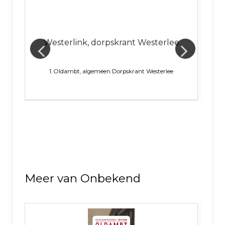
t
Westerlink, dorpskrant Westerlee
1. Oldambt, algemeen
Dorpskrant Westerlee
1. Ol
Meer van Onbekend