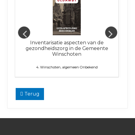
ie
Inventarisatie aspecten van de
Ramp
gezondheidszorg in de Gemeente
Winschoten
4. Winschoten, algemeen
Onbekend
Terug
Footer