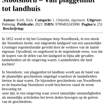
tot landhuis
Auteur:
Kieft, Nick
Categorie:
1. Oldambt
,
algemeen
Uitgever:
Palmslag
Publicatie:
2023
ISBN:
9789493245990
Pagina's:
251
Beschrijving:
In 1852 werd er bij het Groningse dorp Noordbroek, in een streek
die Stootshorn heette, een uitgestrekt landgoed van een aanzienlijke
Groninger regentenfamilie geveild door de weduwe van de laatste
eigenaar. Opvallend, en ongehoord in de negentiende eeuw, was dat
de kopers van de delen van het landgoed in bijna alle gevallen
landarbeiders uit de omgeving waren. Landarbeiders die land
kochten!
In Stootshorn, van plaggenhut tot landhuis wordt aan de hand van
de plaatselijke geschiedenis uitgelegd waardoor de landarbeiders
hiertoe in staat waren. De bijzondere geschiedenis van Noordbroek
en de buurtschap Stootshorn wordt beschreven vanaf de eerste
bewoning tot
onze tijd, in een omgeving waar zowel natuurlijke omstandigheden
als menselijke activiteiten het leven deden bewegen op de golven
van de geschiedenis.