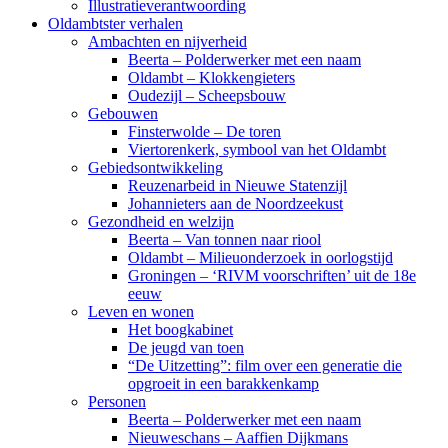
Illustratieverantwoording
Oldambtster verhalen
Ambachten en nijverheid
Beerta – Polderwerker met een naam
Oldambt – Klokkengieters
Oudezijl – Scheepsbouw
Gebouwen
Finsterwolde – De toren
Viertorenkerk, symbool van het Oldambt
Gebiedsontwikkeling
Reuzenarbeid in Nieuwe Statenzijl
Johannieters aan de Noordzeekust
Gezondheid en welzijn
Beerta – Van tonnen naar riool
Oldambt – Milieuonderzoek in oorlogstijd
Groningen – ‘RIVM voorschriften’ uit de 18e
eeuw
Leven en wonen
Het boogkabinet
De jeugd van toen
“De Uitzetting”: film over een generatie die
opgroeit in een barakkenkamp
Personen
Beerta – Polderwerker met een naam
Nieuweschans – Aaffien Dijkmans