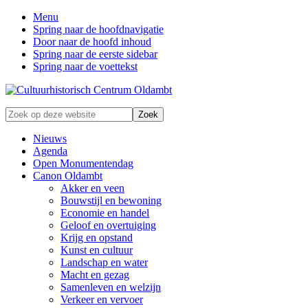
Menu
Spring naar de hoofdnavigatie
Door naar de hoofd inhoud
Spring naar de eerste sidebar
Spring naar de voettekst
Zonder
Zoek
verleden
op
geen
deze
Nieuws
toekomst
website
Agenda
Open Monumentendag
Canon Oldambt
Akker en veen
Bouwstijl en bewoning
Economie en handel
Geloof en overtuiging
Krijg en opstand
Kunst en cultuur
Landschap en water
Macht en gezag
Samenleven en welzijn
Verkeer en vervoer