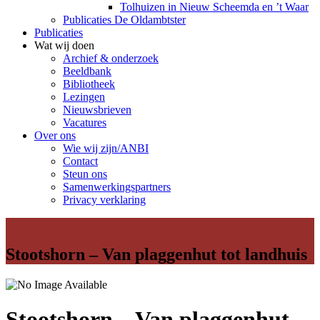
Tolhuizen in Nieuw Scheemda en ’t Waar
Publicaties De Oldambtster
Publicaties
Wat wij doen
Archief & onderzoek
Beeldbank
Bibliotheek
Lezingen
Nieuwsbrieven
Vacatures
Over ons
Wie wij zijn/ANBI
Contact
Steun ons
Samenwerkingspartners
Privacy verklaring
Stootshorn – Van plaggenhut tot landhuis
Stootshorn – Van plaggenhut