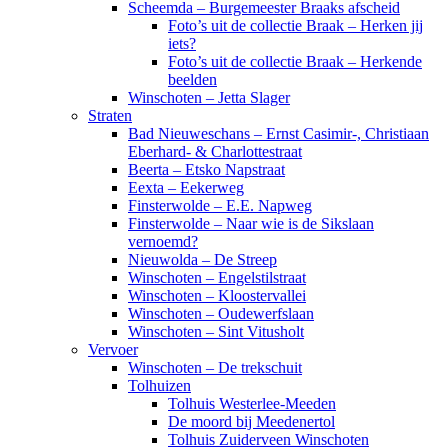
Scheemda – Burgemeester Braaks afscheid
Foto’s uit de collectie Braak – Herken jij
iets?
Foto’s uit de collectie Braak – Herkende
beelden
Winschoten – Jetta Slager
Straten
Bad Nieuweschans – Ernst Casimir-, Christiaan
Eberhard- & Charlottestraat
Beerta – Etsko Napstraat
Eexta – Eekerweg
Finsterwolde – E.E. Napweg
Finsterwolde – Naar wie is de Sikslaan
vernoemd?
Nieuwolda – De Streep
Winschoten – Engelstilstraat
Winschoten – Kloostervallei
Winschoten – Oudewerfslaan
Winschoten – Sint Vitusholt
Vervoer
Winschoten – De trekschuit
Tolhuizen
Tolhuis Westerlee-Meeden
De moord bij Meedenertol
Tolhuis Zuiderveen Winschoten