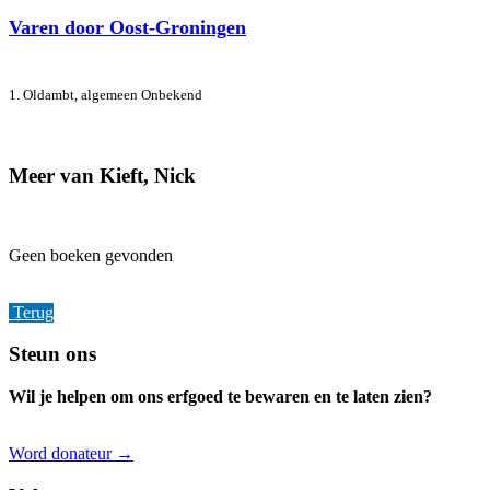
Varen door Oost-Groningen
1. Oldambt, algemeen
Onbekend
Meer van Kieft, Nick
Geen boeken gevonden
Terug
Footer
Steun ons
Wil je helpen om ons erfgoed te bewaren en te laten zien?
Word donateur →