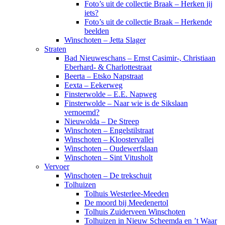
Foto’s uit de collectie Braak – Herken jij
iets?
Foto’s uit de collectie Braak – Herkende
beelden
Winschoten – Jetta Slager
Straten
Bad Nieuweschans – Ernst Casimir-, Christiaan
Eberhard- & Charlottestraat
Beerta – Etsko Napstraat
Eexta – Eekerweg
Finsterwolde – E.E. Napweg
Finsterwolde – Naar wie is de Sikslaan
vernoemd?
Nieuwolda – De Streep
Winschoten – Engelstilstraat
Winschoten – Kloostervallei
Winschoten – Oudewerfslaan
Winschoten – Sint Vitusholt
Vervoer
Winschoten – De trekschuit
Tolhuizen
Tolhuis Westerlee-Meeden
De moord bij Meedenertol
Tolhuis Zuiderveen Winschoten
Tolhuizen in Nieuw Scheemda en ’t Waar