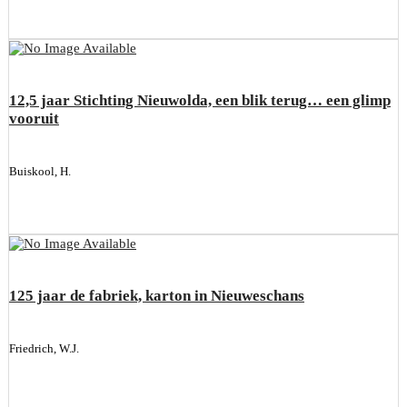
12,5 jaar Stichting Nieuwolda, een blik terug… een glimp
vooruit
Buiskool, H.
125 jaar de fabriek, karton in Nieuweschans
Friedrich, W.J.