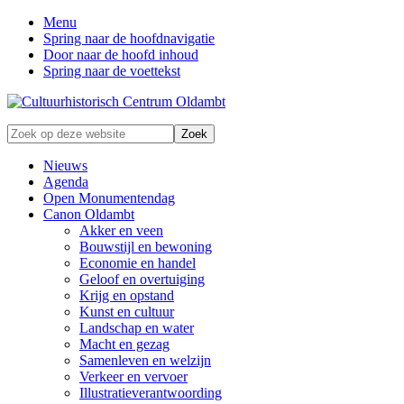
Menu
Spring naar de hoofdnavigatie
Door naar de hoofd inhoud
Spring naar de voettekst
Zonder
Zoek
verleden
op
geen
deze
Nieuws
toekomst
website
Agenda
Open Monumentendag
Canon Oldambt
Akker en veen
Bouwstijl en bewoning
Economie en handel
Geloof en overtuiging
Krijg en opstand
Kunst en cultuur
Landschap en water
Macht en gezag
Samenleven en welzijn
Verkeer en vervoer
Illustratieverantwoording