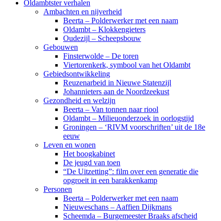
Oldambtster verhalen
Ambachten en nijverheid
Beerta – Polderwerker met een naam
Oldambt – Klokkengieters
Oudezijl – Scheepsbouw
Gebouwen
Finsterwolde – De toren
Viertorenkerk, symbool van het Oldambt
Gebiedsontwikkeling
Reuzenarbeid in Nieuwe Statenzijl
Johannieters aan de Noordzeekust
Gezondheid en welzijn
Beerta – Van tonnen naar riool
Oldambt – Milieuonderzoek in oorlogstijd
Groningen – ‘RIVM voorschriften’ uit de 18e
eeuw
Leven en wonen
Het boogkabinet
De jeugd van toen
“De Uitzetting”: film over een generatie die
opgroeit in een barakkenkamp
Personen
Beerta – Polderwerker met een naam
Nieuweschans – Aaffien Dijkmans
Scheemda – Burgemeester Braaks afscheid