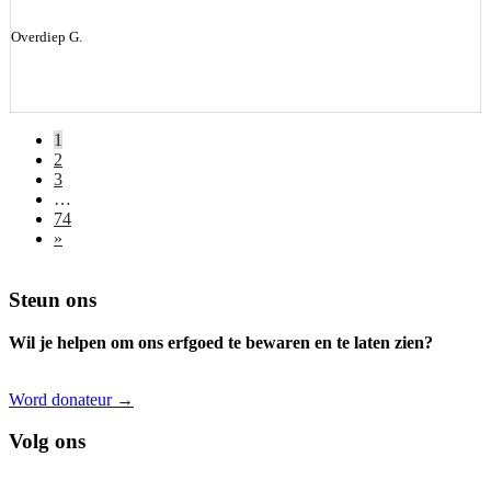
Overdiep G.
1
2
3
…
74
»
Footer
Steun ons
Wil je helpen om ons erfgoed te bewaren en te laten zien?
Word donateur →
Volg ons