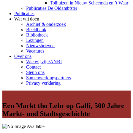
Tolhuizen in Nieuw Scheemda en ’t Waar
Publicaties De Oldambtster
Publicaties
Wat wij doen
Archief & onderzoek
Beeldbank
Bibliotheek
Lezingen
Nieuwsbrieven
Vacatures
Over ons
Wie wij zijn/ANBI
Contact
Steun ons
Samenwerkingspartners
Privacy verklaring
Een Markt tho Lehr op Galli, 500 Jahre
Markt- und Stadtsgeschichte