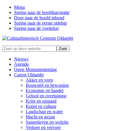
Menu
Spring naar de hoofdnavigatie
Door naar de hoofd inhoud
Spring naar de eerste sidebar
Spring naar de voettekst
Zonder
Zoek
verleden
op
geen
deze
Nieuws
toekomst
website
Agenda
Open Monumentendag
Canon Oldambt
Akker en veen
Bouwstijl en bewoning
Economie en handel
Geloof en overtuiging
Krijg en opstand
Kunst en cultuur
Landschap en water
Macht en gezag
Samenleven en welzijn
Verkeer en vervoer