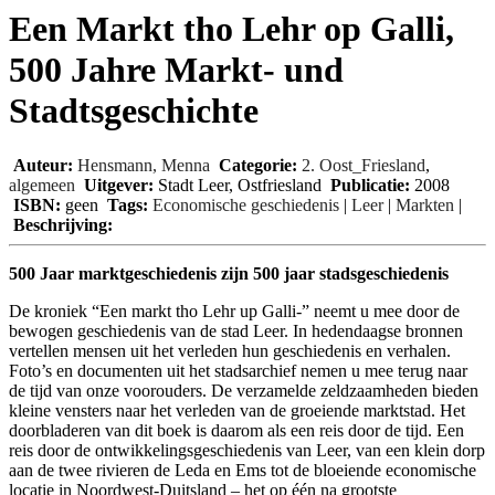
Een Markt tho Lehr op Galli,
500 Jahre Markt- und
Stadtsgeschichte
Auteur:
Hensmann, Menna
Categorie:
2. Oost_Friesland
,
algemeen
Uitgever:
Stadt Leer, Ostfriesland
Publicatie:
2008
ISBN:
geen
Tags:
Economische geschiedenis
|
Leer
|
Markten
|
Beschrijving:
500 Jaar marktgeschiedenis zijn 500 jaar stadsgeschiedenis
De kroniek “Een markt tho Lehr up Galli-” neemt u mee door de
bewogen geschiedenis van de stad Leer. In hedendaagse bronnen
vertellen mensen uit het verleden hun geschiedenis en verhalen.
Foto’s en documenten uit het stadsarchief nemen u mee terug naar
de tijd van onze voorouders. De verzamelde zeldzaamheden bieden
kleine vensters naar het verleden van de groeiende marktstad. Het
doorbladeren van dit boek is daarom als een reis door de tijd. Een
reis door de ontwikkelingsgeschiedenis van Leer, van een klein dorp
aan de twee rivieren de Leda en Ems tot de bloeiende economische
locatie in Noordwest-Duitsland – het op één na grootste