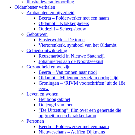
Illustratieverantwoording
Oldambtster verhalen
Ambachten en nijverheid
Beerta – Polderwerker met een naam
Oldambt – Klokkengieters
Oudezijl – Scheepsbouw
Gebouwen
Finsterwolde – De toren
Viertorenkerk, symbool van het Oldambt
Gebiedsontwikkeling
Reuzenarbeid in Nieuwe Statenzijl
Johannieters aan de Noordzeekust
Gezondheid en welzijn
Beerta – Van tonnen naar riool
Oldambt – Milieuonderzoek in oorlogstijd
Groningen – ‘RIVM voorschriften’ uit de 18e
eeuw
Leven en wonen
Het boogkabinet
De jeugd van toen
“De Uitzetting”: film over een generatie die
opgroeit in een barakkenkamp
Personen
Beerta – Polderwerker met een naam
Nieuweschans – Aaffien Dijkmans