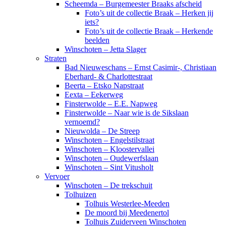
Scheemda – Burgemeester Braaks afscheid
Foto’s uit de collectie Braak – Herken jij
iets?
Foto’s uit de collectie Braak – Herkende
beelden
Winschoten – Jetta Slager
Straten
Bad Nieuweschans – Ernst Casimir-, Christiaan
Eberhard- & Charlottestraat
Beerta – Etsko Napstraat
Eexta – Eekerweg
Finsterwolde – E.E. Napweg
Finsterwolde – Naar wie is de Sikslaan
vernoemd?
Nieuwolda – De Streep
Winschoten – Engelstilstraat
Winschoten – Kloostervallei
Winschoten – Oudewerfslaan
Winschoten – Sint Vitusholt
Vervoer
Winschoten – De trekschuit
Tolhuizen
Tolhuis Westerlee-Meeden
De moord bij Meedenertol
Tolhuis Zuiderveen Winschoten