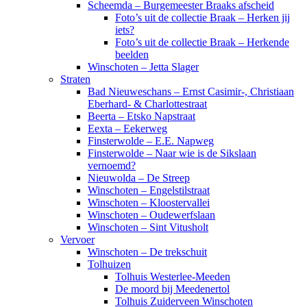
Scheemda – Burgemeester Braaks afscheid
Foto’s uit de collectie Braak – Herken jij
iets?
Foto’s uit de collectie Braak – Herkende
beelden
Winschoten – Jetta Slager
Straten
Bad Nieuweschans – Ernst Casimir-, Christiaan
Eberhard- & Charlottestraat
Beerta – Etsko Napstraat
Eexta – Eekerweg
Finsterwolde – E.E. Napweg
Finsterwolde – Naar wie is de Sikslaan
vernoemd?
Nieuwolda – De Streep
Winschoten – Engelstilstraat
Winschoten – Kloostervallei
Winschoten – Oudewerfslaan
Winschoten – Sint Vitusholt
Vervoer
Winschoten – De trekschuit
Tolhuizen
Tolhuis Westerlee-Meeden
De moord bij Meedenertol
Tolhuis Zuiderveen Winschoten