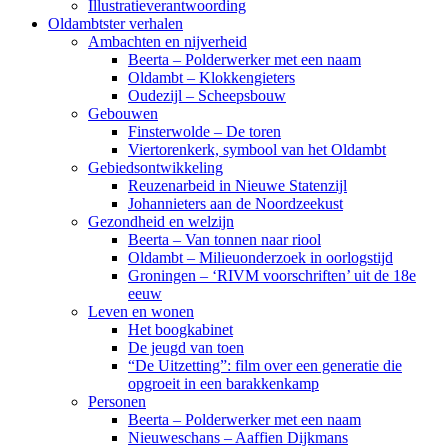
Illustratieverantwoording
Oldambtster verhalen
Ambachten en nijverheid
Beerta – Polderwerker met een naam
Oldambt – Klokkengieters
Oudezijl – Scheepsbouw
Gebouwen
Finsterwolde – De toren
Viertorenkerk, symbool van het Oldambt
Gebiedsontwikkeling
Reuzenarbeid in Nieuwe Statenzijl
Johannieters aan de Noordzeekust
Gezondheid en welzijn
Beerta – Van tonnen naar riool
Oldambt – Milieuonderzoek in oorlogstijd
Groningen – ‘RIVM voorschriften’ uit de 18e
eeuw
Leven en wonen
Het boogkabinet
De jeugd van toen
“De Uitzetting”: film over een generatie die
opgroeit in een barakkenkamp
Personen
Beerta – Polderwerker met een naam
Nieuweschans – Aaffien Dijkmans