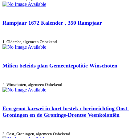
Rampjaar 1672 Kalender , 350 Rampjaar
1. Oldambt, algemeen
Onbekend
Milieu beleids plan Gemeentepolitie Winschoten
4. Winschoten, algemeen
Onbekend
Een groot karwei in kort bestek : herinrichting Oost-
Groningen en de Gronings-Drentse Veenkoloniën
3. Oost_Groningen, algemeen
Onbekend