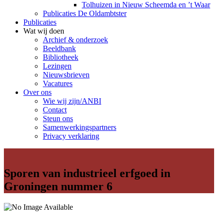
Tolhuizen in Nieuw Scheemda en ’t Waar
Publicaties De Oldambtster
Publicaties
Wat wij doen
Archief & onderzoek
Beeldbank
Bibliotheek
Lezingen
Nieuwsbrieven
Vacatures
Over ons
Wie wij zijn/ANBI
Contact
Steun ons
Samenwerkingspartners
Privacy verklaring
Sporen van industrieel erfgoed in
Groningen nummer 6