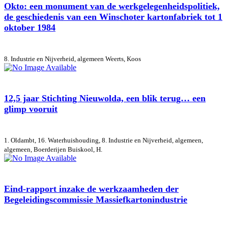
Okto: een monument van de werkgelegenheidspolitiek,
de geschiedenis van een Winschoter kartonfabriek tot 1
oktober 1984
8. Industrie en Nijverheid, algemeen
Weerts, Koos
12,5 jaar Stichting Nieuwolda, een blik terug… een
glimp vooruit
1. Oldambt, 16. Waterhuishouding, 8. Industrie en Nijverheid, algemeen,
algemeen, Boerderijen
Buiskool, H.
Eind-rapport inzake de werkzaamheden der
Begeleidingscommissie Massiefkartonindustrie