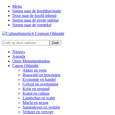
Menu
Spring naar de hoofdnavigatie
Door naar de hoofd inhoud
Spring naar de eerste sidebar
Spring naar de voettekst
Zonder
Zoek
verleden
op
geen
deze
Nieuws
toekomst
website
Agenda
Open Monumentendag
Canon Oldambt
Akker en veen
Bouwstijl en bewoning
Economie en handel
Geloof en overtuiging
Krijg en opstand
Kunst en cultuur
Landschap en water
Macht en gezag
Samenleven en welzijn
Verkeer en vervoer