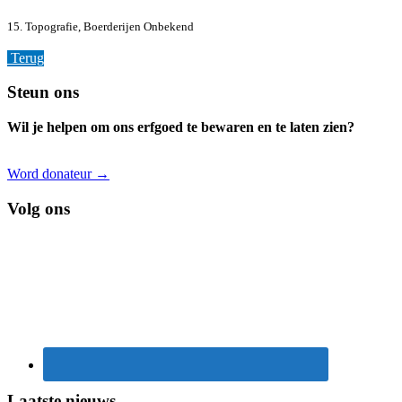
15. Topografie, Boerderijen
Onbekend
Terug
Footer
Steun ons
Wil je helpen om ons erfgoed te bewaren en te laten zien?
Word donateur →
Volg ons
Laatste nieuws