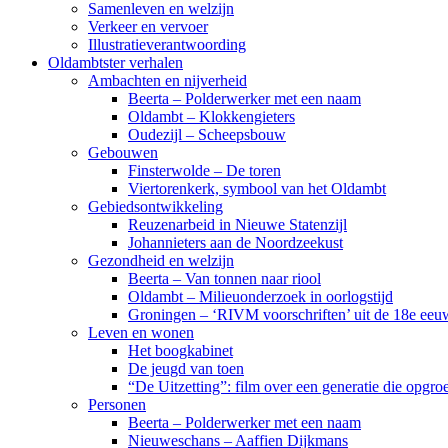
Samenleven en welzijn
Verkeer en vervoer
Illustratieverantwoording
Oldambtster verhalen
Ambachten en nijverheid
Beerta – Polderwerker met een naam
Oldambt – Klokkengieters
Oudezijl – Scheepsbouw
Gebouwen
Finsterwolde – De toren
Viertorenkerk, symbool van het Oldambt
Gebiedsontwikkeling
Reuzenarbeid in Nieuwe Statenzijl
Johannieters aan de Noordzeekust
Gezondheid en welzijn
Beerta – Van tonnen naar riool
Oldambt – Milieuonderzoek in oorlogstijd
Groningen – ‘RIVM voorschriften’ uit de 18e eeu
Leven en wonen
Het boogkabinet
De jeugd van toen
“De Uitzetting”: film over een generatie die opgr
Personen
Beerta – Polderwerker met een naam
Nieuweschans – Aaffien Dijkmans