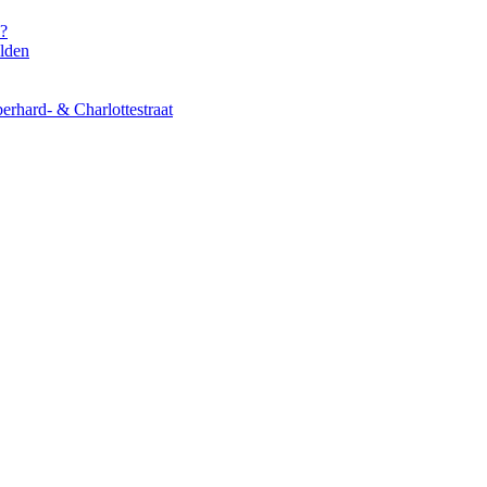
s?
elden
erhard- & Charlottestraat