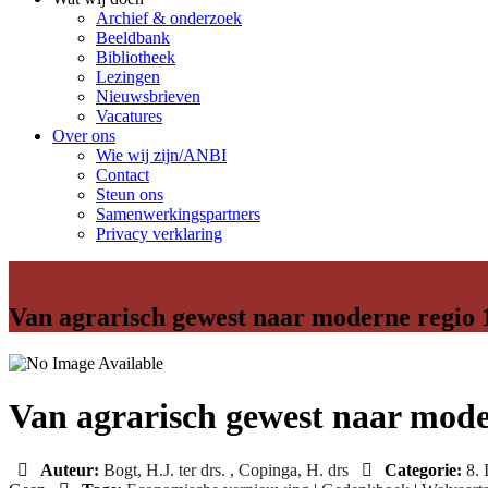
Archief & onderzoek
Beeldbank
Bibliotheek
Lezingen
Nieuwsbrieven
Vacatures
Over ons
Wie wij zijn/ANBI
Contact
Steun ons
Samenwerkingspartners
Privacy verklaring
Van agrarisch gewest naar moderne regio 
Van agrarisch gewest naar mode
Auteur:
Bogt, H.J. ter drs. , Copinga, H. drs
Categorie:
8. 