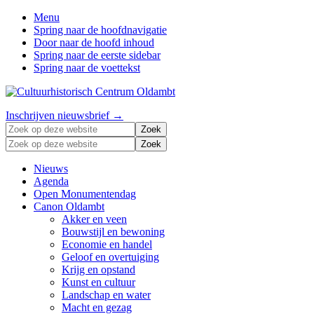
Menu
Spring naar de hoofdnavigatie
Door naar de hoofd inhoud
Spring naar de eerste sidebar
Spring naar de voettekst
Zonder
Header
Inschrijven nieuwsbrief →
verleden
Zoek
Right
geen
op
Zoek
toekomst
deze
op
website
deze
Nieuws
website
Agenda
Open Monumentendag
Canon Oldambt
Akker en veen
Bouwstijl en bewoning
Economie en handel
Geloof en overtuiging
Krijg en opstand
Kunst en cultuur
Landschap en water
Macht en gezag