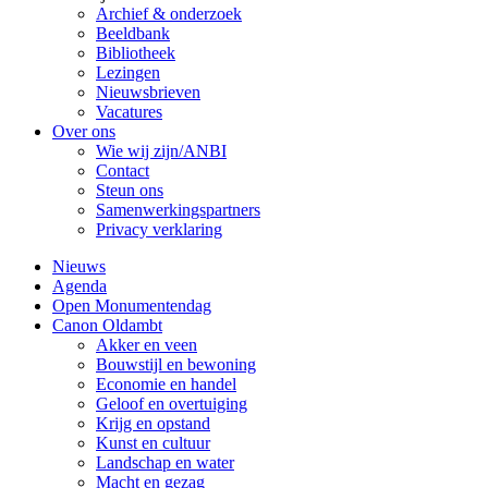
Archief & onderzoek
Beeldbank
Bibliotheek
Lezingen
Nieuwsbrieven
Vacatures
Over ons
Wie wij zijn/ANBI
Contact
Steun ons
Samenwerkingspartners
Privacy verklaring
Nieuws
Agenda
Open Monumentendag
Canon Oldambt
Akker en veen
Bouwstijl en bewoning
Economie en handel
Geloof en overtuiging
Krijg en opstand
Kunst en cultuur
Landschap en water
Macht en gezag