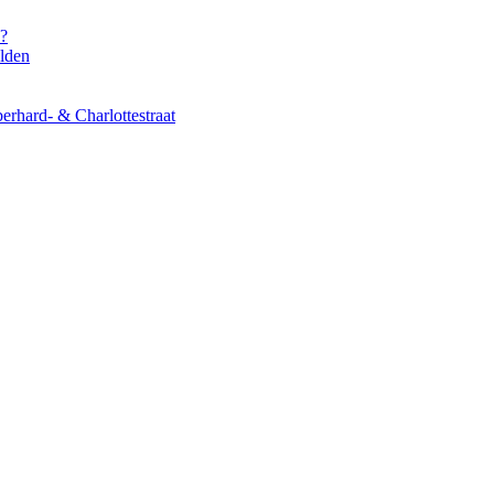
s?
elden
erhard- & Charlottestraat