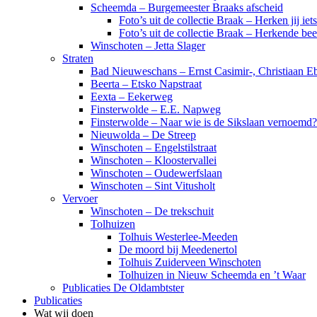
Scheemda – Burgemeester Braaks afscheid
Foto’s uit de collectie Braak – Herken jij iet
Foto’s uit de collectie Braak – Herkende be
Winschoten – Jetta Slager
Straten
Bad Nieuweschans – Ernst Casimir-, Christiaan Eb
Beerta – Etsko Napstraat
Eexta – Eekerweg
Finsterwolde – E.E. Napweg
Finsterwolde – Naar wie is de Sikslaan vernoemd?
Nieuwolda – De Streep
Winschoten – Engelstilstraat
Winschoten – Kloostervallei
Winschoten – Oudewerfslaan
Winschoten – Sint Vitusholt
Vervoer
Winschoten – De trekschuit
Tolhuizen
Tolhuis Westerlee-Meeden
De moord bij Meedenertol
Tolhuis Zuiderveen Winschoten
Tolhuizen in Nieuw Scheemda en ’t Waar
Publicaties De Oldambtster
Publicaties
Wat wij doen