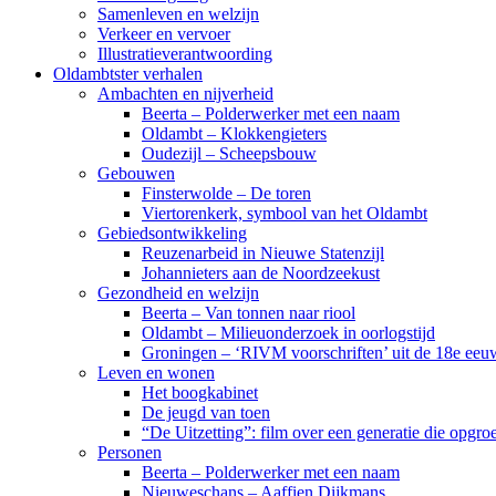
Samenleven en welzijn
Verkeer en vervoer
Illustratieverantwoording
Oldambtster verhalen
Ambachten en nijverheid
Beerta – Polderwerker met een naam
Oldambt – Klokkengieters
Oudezijl – Scheepsbouw
Gebouwen
Finsterwolde – De toren
Viertorenkerk, symbool van het Oldambt
Gebiedsontwikkeling
Reuzenarbeid in Nieuwe Statenzijl
Johannieters aan de Noordzeekust
Gezondheid en welzijn
Beerta – Van tonnen naar riool
Oldambt – Milieuonderzoek in oorlogstijd
Groningen – ‘RIVM voorschriften’ uit de 18e eeu
Leven en wonen
Het boogkabinet
De jeugd van toen
“De Uitzetting”: film over een generatie die opgr
Personen
Beerta – Polderwerker met een naam
Nieuweschans – Aaffien Dijkmans