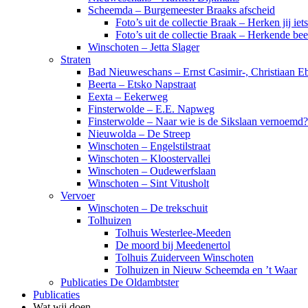
Scheemda – Burgemeester Braaks afscheid
Foto’s uit de collectie Braak – Herken jij iet
Foto’s uit de collectie Braak – Herkende be
Winschoten – Jetta Slager
Straten
Bad Nieuweschans – Ernst Casimir-, Christiaan Eb
Beerta – Etsko Napstraat
Eexta – Eekerweg
Finsterwolde – E.E. Napweg
Finsterwolde – Naar wie is de Sikslaan vernoemd?
Nieuwolda – De Streep
Winschoten – Engelstilstraat
Winschoten – Kloostervallei
Winschoten – Oudewerfslaan
Winschoten – Sint Vitusholt
Vervoer
Winschoten – De trekschuit
Tolhuizen
Tolhuis Westerlee-Meeden
De moord bij Meedenertol
Tolhuis Zuiderveen Winschoten
Tolhuizen in Nieuw Scheemda en ’t Waar
Publicaties De Oldambtster
Publicaties
Wat wij doen