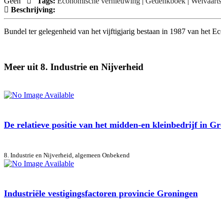
Geen
Tags:
Economische vernieuwing
|
Gedenkboek
|
Welvaart
Beschrijving:
Bundel ter gelegenheid van het vijftigjarig bestaan in 1987 van het 
Meer uit 8. Industrie en Nijverheid
De relatieve positie van het midden-en kleinbedrijf in G
8. Industrie en Nijverheid, algemeen
Onbekend
Industriële vestigingsfactoren provincie Groningen