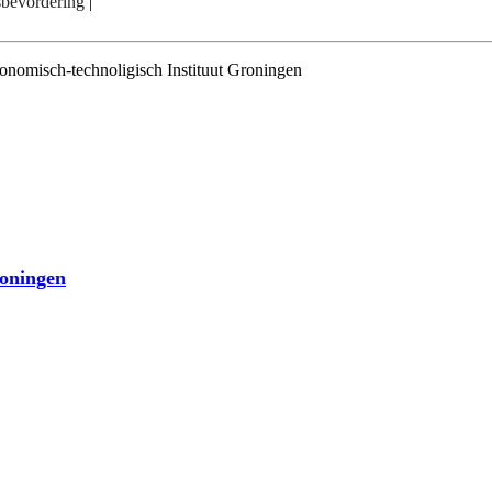
sbevordering
|
Economisch-technoligisch Instituut Groningen
roningen