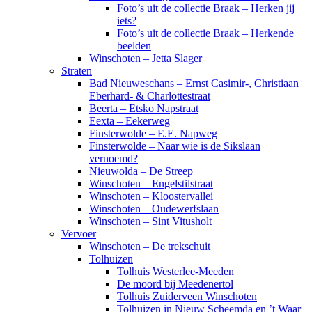
Foto’s uit de collectie Braak – Herken jij
iets?
Foto’s uit de collectie Braak – Herkende
beelden
Winschoten – Jetta Slager
Straten
Bad Nieuweschans – Ernst Casimir-, Christiaan
Eberhard- & Charlottestraat
Beerta – Etsko Napstraat
Eexta – Eekerweg
Finsterwolde – E.E. Napweg
Finsterwolde – Naar wie is de Sikslaan
vernoemd?
Nieuwolda – De Streep
Winschoten – Engelstilstraat
Winschoten – Kloostervallei
Winschoten – Oudewerfslaan
Winschoten – Sint Vitusholt
Vervoer
Winschoten – De trekschuit
Tolhuizen
Tolhuis Westerlee-Meeden
De moord bij Meedenertol
Tolhuis Zuiderveen Winschoten
Tolhuizen in Nieuw Scheemda en ’t Waar