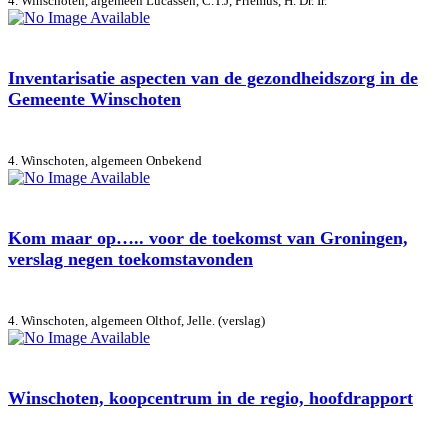
4. Winschoten, algemeen
Lucassen, C.T.J, Priemus, H. Dr. Ir.
Inventarisatie aspecten van de gezondheidszorg in de
Gemeente Winschoten
4. Winschoten, algemeen
Onbekend
Kom maar op….. voor de toekomst van Groningen,
verslag negen toekomstavonden
4. Winschoten, algemeen
Olthof, Jelle. (verslag)
Winschoten, koopcentrum in de regio, hoofdrapport