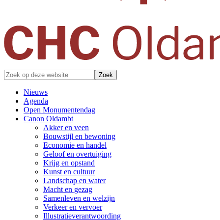
Zonder
Zoek
verleden
op
geen
deze
Nieuws
toekomst
website
Agenda
Open Monumentendag
Canon Oldambt
Akker en veen
Bouwstijl en bewoning
Economie en handel
Geloof en overtuiging
Krijg en opstand
Kunst en cultuur
Landschap en water
Macht en gezag
Samenleven en welzijn
Verkeer en vervoer
Illustratieverantwoording