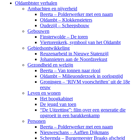
Oldambtster verhalen
Ambachten en nijverheid
Beerta – Polderwerker met een naam
Oldambt – Klokkengieters
Oudezijl – Scheepsbouw
Gebouwen
Finsterwolde – De toren
Viertorenkerk, symbool van het Oldambt
Gebiedsontwikkeling
Reuzenarbeid in Nieuwe Statenzijl
Johannieters aan de Noordzeekust
Gezondheid en welzijn
Beerta – Van tonnen naar riool
Oldambt – Milieuonderzoek in oorlogstijd
Groningen – ‘RIVM voorschriften’ uit de 18e
eeuw
Leven en wonen
Het boogkabinet
De jeugd van toen
“De Uitzetting”: film over een generatie die
opgroeit in een barakkenkamp
Personen
Beerta – Polderwerker met een naam
Nieuweschans – Aaffien Dijkmans
Scheemda – Burgemeester Braaks afscheid