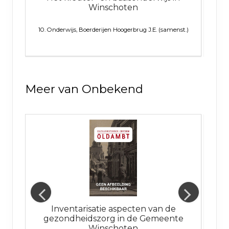
Winschoten
10. Onderwijs, Boerderijen
Hoogerbrug J.E. (samenst.)
Meer van Onbekend
ie
Inventarisatie aspecten van de
Ramp
gezondheidszorg in de Gemeente
Winschoten