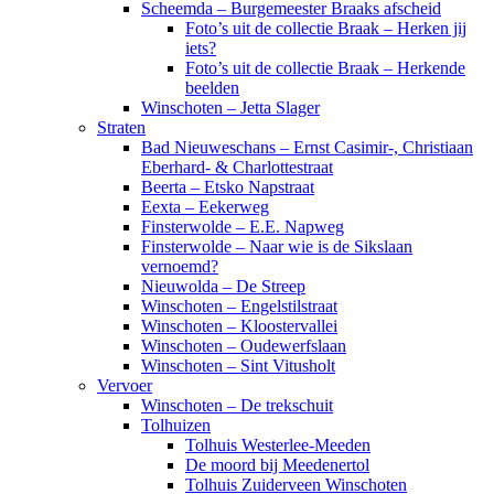
Scheemda – Burgemeester Braaks afscheid
Foto’s uit de collectie Braak – Herken jij
iets?
Foto’s uit de collectie Braak – Herkende
beelden
Winschoten – Jetta Slager
Straten
Bad Nieuweschans – Ernst Casimir-, Christiaan
Eberhard- & Charlottestraat
Beerta – Etsko Napstraat
Eexta – Eekerweg
Finsterwolde – E.E. Napweg
Finsterwolde – Naar wie is de Sikslaan
vernoemd?
Nieuwolda – De Streep
Winschoten – Engelstilstraat
Winschoten – Kloostervallei
Winschoten – Oudewerfslaan
Winschoten – Sint Vitusholt
Vervoer
Winschoten – De trekschuit
Tolhuizen
Tolhuis Westerlee-Meeden
De moord bij Meedenertol
Tolhuis Zuiderveen Winschoten