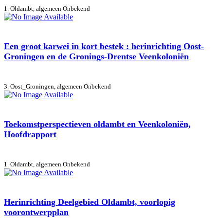
1. Oldambt, algemeen
Onbekend
Een groot karwei in kort bestek : herinrichting Oost-
Groningen en de Gronings-Drentse Veenkoloniën
3. Oost_Groningen, algemeen
Onbekend
Toekomstperspectieven oldambt en Veenkoloniën,
Hoofdrapport
1. Oldambt, algemeen
Onbekend
Herinrichting Deelgebied Oldambt, voorlopig
voorontwerpplan