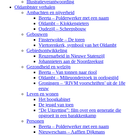
Illustratieverantwoording
Oldambtster verhalen
Ambachten en nijverheid
Beerta – Polderwerker met een naam
Oldambt – Klokkengieters
Oudezijl – Scheepsbouw
Gebouwen
Finsterwolde – De toren
Viertorenkerk, symbool van het Oldambt
Gebiedsontwikkeling
Reuzenarbeid in Nieuwe Statenzijl
Johannieters aan de Noordzeekust
Gezondheid en welzijn
Beerta – Van tonnen naar riool
Oldambt – Milieuonderzoek in oorlogstijd
Groningen – ‘RIVM voorschriften’ uit de 18e
eeuw
Leven en wonen
Het boogkabinet
De jeugd van toen
“De Uitzetting”: film over een generatie die
opgroeit in een barakkenkamp
Personen
Beerta – Polderwerker met een naam
Nieuweschans – Aaffien Dijkmans