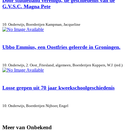
Door studieband verenigd, de geschiedenis van de
G.V.S.C. Magna Pete
10. Onderwijs, Boerderijen
Kampman, Jacqueline
Ubbo Emmius, een Oostfries geleerde in Groningen.
10. Onderwijs, 2. Oost_Friesland, algemeen, Boerderijen
Kuppers, W.J. (red.)
Losse grepen uit 70 jaar kweekschoolgeschiedenis
10. Onderwijs, Boerderijen
Nijboer, Engel
Meer van Onbekend