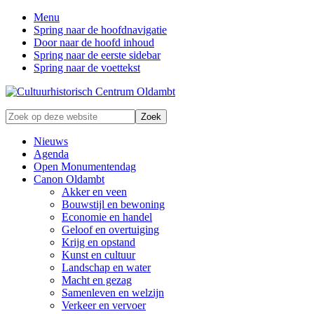
Menu
Spring naar de hoofdnavigatie
Door naar de hoofd inhoud
Spring naar de eerste sidebar
Spring naar de voettekst
Zonder
Zoek
verleden
op
geen
deze
Nieuws
toekomst
website
Agenda
Open Monumentendag
Canon Oldambt
Akker en veen
Bouwstijl en bewoning
Economie en handel
Geloof en overtuiging
Krijg en opstand
Kunst en cultuur
Landschap en water
Macht en gezag
Samenleven en welzijn
Verkeer en vervoer