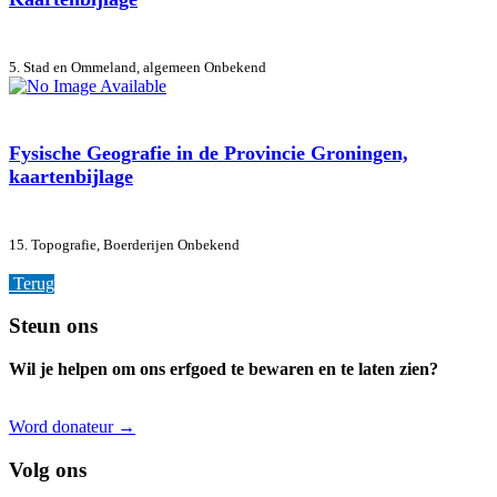
5. Stad en Ommeland, algemeen
Onbekend
Fysische Geografie in de Provincie Groningen,
kaartenbijlage
15. Topografie, Boerderijen
Onbekend
Terug
Footer
Steun ons
Wil je helpen om ons erfgoed te bewaren en te laten zien?
Word donateur →
Volg ons