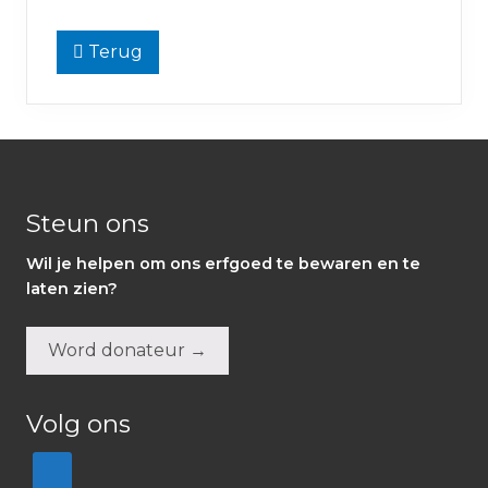
Terug
Footer
Steun ons
Wil je helpen om ons erfgoed te bewaren en te
laten zien?
Word donateur →
Volg ons