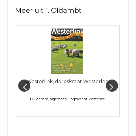
Meer uit 1. Oldambt
t
Westerlink, dorpskrant Westerlee
1. Oldambt, algemeen
Dorpskrant Westerlee
1. Ol