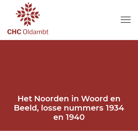
Menu
Door
Spring
Spring
naar
naar
naar
de
de
de
Men
hoofd
eerste
voettekst
inhoud
sidebar
Zonder
verleden
geen
toekomst
Het Noorden in Woord en
Beeld, losse nummers 1934
en 1940