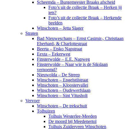
Scheemda – Burgemeester Braaks afscheid
Foto’s uit de collectie Braak – Herken jij
iets?
Foto’s uit de collectie Braak – Herkende
beelden
Winschoten – Jetta Slager
Straten
Bad Nieuweschans – Ernst Casimir-, Christiaan
Eberhard- & Charlottestraat
Beerta – Etsko Napstraat
Eexta – Eekerweg
Finsterwolde – E.E. Napweg
Finsterwolde – Naar wie is de Sikslaan
vernoemd?
Nieuwolda – De Streep
Winschoten – Engelstilstraat
Winschoten – Kloostervallei
Winschoten – Oudewerfslaan
Winschoten – Sint Vitusholt
Vervoer
Winschoten – De trekschuit
Tolhuizen
Tolhuis Westerlee-Meeden
De moord bij Meedenertol
Tolhuis Zuiderveen Winschoten