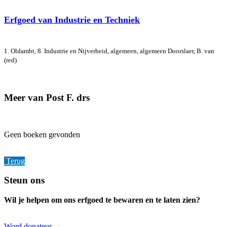
Erfgoed van Industrie en Techniek
1. Oldambt, 8. Industrie en Nijverheid, algemeen, algemeen
Doorslaer, B. van
(red)
Meer van Post F. drs
Geen boeken gevonden
Terug
Footer
Steun ons
Wil je helpen om ons erfgoed te bewaren en te laten zien?
Word donateur →