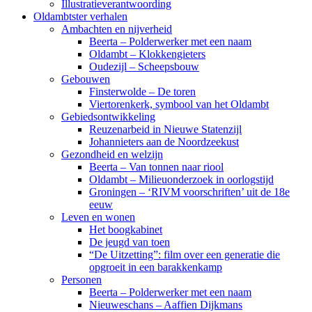
Illustratieverantwoording
Oldambtster verhalen
Ambachten en nijverheid
Beerta – Polderwerker met een naam
Oldambt – Klokkengieters
Oudezijl – Scheepsbouw
Gebouwen
Finsterwolde – De toren
Viertorenkerk, symbool van het Oldambt
Gebiedsontwikkeling
Reuzenarbeid in Nieuwe Statenzijl
Johannieters aan de Noordzeekust
Gezondheid en welzijn
Beerta – Van tonnen naar riool
Oldambt – Milieuonderzoek in oorlogstijd
Groningen – ‘RIVM voorschriften’ uit de 18e
eeuw
Leven en wonen
Het boogkabinet
De jeugd van toen
“De Uitzetting”: film over een generatie die
opgroeit in een barakkenkamp
Personen
Beerta – Polderwerker met een naam
Nieuweschans – Aaffien Dijkmans