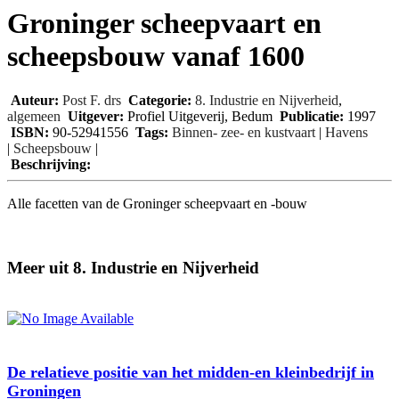
Groninger scheepvaart en
scheepsbouw vanaf 1600
Auteur:
Post F. drs
Categorie:
8. Industrie en Nijverheid
,
algemeen
Uitgever:
Profiel Uitgeverij, Bedum
Publicatie:
1997
ISBN:
90-52941556
Tags:
Binnen- zee- en kustvaart
|
Havens
|
Scheepsbouw
|
Beschrijving:
Alle facetten van de Groninger scheepvaart en -bouw
Meer uit 8. Industrie en Nijverheid
De relatieve positie van het midden-en kleinbedrijf in
Groningen