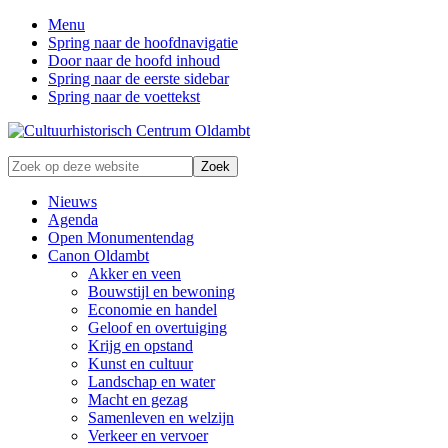
Menu
Spring naar de hoofdnavigatie
Door naar de hoofd inhoud
Spring naar de eerste sidebar
Spring naar de voettekst
Zonder
Zoek
verleden
op
geen
deze
Nieuws
toekomst
website
Agenda
Open Monumentendag
Canon Oldambt
Akker en veen
Bouwstijl en bewoning
Economie en handel
Geloof en overtuiging
Krijg en opstand
Kunst en cultuur
Landschap en water
Macht en gezag
Samenleven en welzijn
Verkeer en vervoer