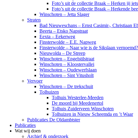
Foto’s uit de collectie Braak – Herken jij iet
Foto’s uit de collectie Braak – Herkende be
Winschoten – Jetta Slager
Straten
Bad Nieuweschans – Ernst Casimir-, Christiaan Eb
Beerta – Etsko Napstraat
Eexta – Eekerweg
Finsterwolde – E.E. Napweg
Finsterwolde – Naar wie is de Sikslaan vernoemd?
Nieuwolda – De Streep
Winschoten – Engelstilstraat
Winschoten – Kloostervallei
Winschoten – Oudewerfslaan
Winschoten – Sint Vitusholt
Vervoer
Winschoten – De trekschuit
Tolhuizen
Tolhuis Westerlee-Meeden
De moord bij Meedenertol
Tolhuis Zuiderveen Winschoten
Tolhuizen in Nieuw Scheemda en ’t Waar
Publicaties De Oldambtster
Publicaties
Wat wij doen
Archief & onderzoek