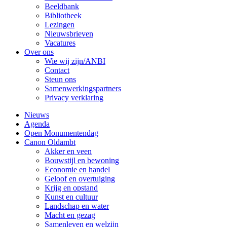
Beeldbank
Bibliotheek
Lezingen
Nieuwsbrieven
Vacatures
Over ons
Wie wij zijn/ANBI
Contact
Steun ons
Samenwerkingspartners
Privacy verklaring
Nieuws
Agenda
Open Monumentendag
Canon Oldambt
Akker en veen
Bouwstijl en bewoning
Economie en handel
Geloof en overtuiging
Krijg en opstand
Kunst en cultuur
Landschap en water
Macht en gezag
Samenleven en welzijn