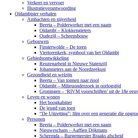
Verkeer en vervoer
Illustratieverantwoording
Oldambtster verhalen
Ambachten en nijverheid
Beerta – Polderwerker met een naam
Oldambt – Klokkengieters
Oudezijl – Scheepsbouw
Gebouwen
Finsterwolde – De toren
Viertorenkerk, symbool van het Oldambt
Gebiedsontwikkeling
Reuzenarbeid in Nieuwe Statenzijl
Johannieters aan de Noordzeekust
Gezondheid en welzijn
Beerta – Van tonnen naar riool
Oldambt – Milieuonderzoek in oorlogstijd
Groningen – ‘RIVM voorschriften’ uit de 18e eeu
Leven en wonen
Het boogkabinet
De jeugd van toen
“De Uitzetting”: film over een generatie die opgr
Personen
Beerta – Polderwerker met een naam
Nieuweschans – Aaffien Dijkmans
Scheemda – Burgemeester Braaks afscheid