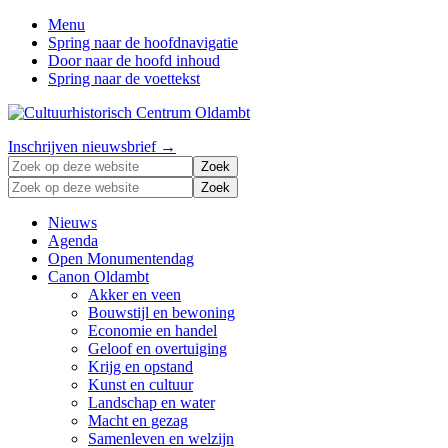
Menu
Spring naar de hoofdnavigatie
Door naar de hoofd inhoud
Spring naar de voettekst
Zonder
Header
Inschrijven nieuwsbrief →
verleden
Zoek
Right
geen
op
Zoek
toekomst
deze
op
website
deze
Nieuws
website
Agenda
Open Monumentendag
Canon Oldambt
Akker en veen
Bouwstijl en bewoning
Economie en handel
Geloof en overtuiging
Krijg en opstand
Kunst en cultuur
Landschap en water
Macht en gezag
Samenleven en welzijn