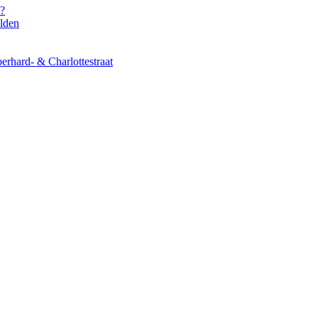
s?
elden
erhard- & Charlottestraat