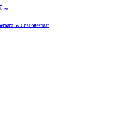
s?
elden
erhard- & Charlottestraat