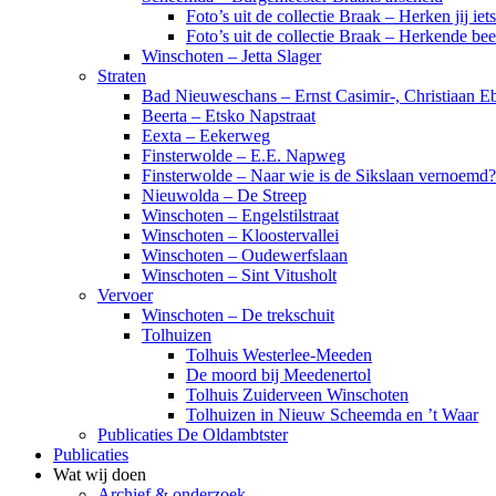
Foto’s uit de collectie Braak – Herken jij iet
Foto’s uit de collectie Braak – Herkende be
Winschoten – Jetta Slager
Straten
Bad Nieuweschans – Ernst Casimir-, Christiaan Eb
Beerta – Etsko Napstraat
Eexta – Eekerweg
Finsterwolde – E.E. Napweg
Finsterwolde – Naar wie is de Sikslaan vernoemd?
Nieuwolda – De Streep
Winschoten – Engelstilstraat
Winschoten – Kloostervallei
Winschoten – Oudewerfslaan
Winschoten – Sint Vitusholt
Vervoer
Winschoten – De trekschuit
Tolhuizen
Tolhuis Westerlee-Meeden
De moord bij Meedenertol
Tolhuis Zuiderveen Winschoten
Tolhuizen in Nieuw Scheemda en ’t Waar
Publicaties De Oldambtster
Publicaties
Wat wij doen
Archief & onderzoek