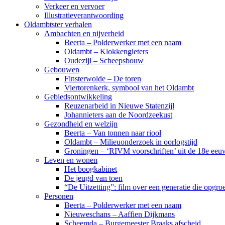
Verkeer en vervoer
Illustratieverantwoording
Oldambtster verhalen
Ambachten en nijverheid
Beerta – Polderwerker met een naam
Oldambt – Klokkengieters
Oudezijl – Scheepsbouw
Gebouwen
Finsterwolde – De toren
Viertorenkerk, symbool van het Oldambt
Gebiedsontwikkeling
Reuzenarbeid in Nieuwe Statenzijl
Johannieters aan de Noordzeekust
Gezondheid en welzijn
Beerta – Van tonnen naar riool
Oldambt – Milieuonderzoek in oorlogstijd
Groningen – ‘RIVM voorschriften’ uit de 18e eeu
Leven en wonen
Het boogkabinet
De jeugd van toen
“De Uitzetting”: film over een generatie die opgr
Personen
Beerta – Polderwerker met een naam
Nieuweschans – Aaffien Dijkmans
Scheemda – Burgemeester Braaks afscheid