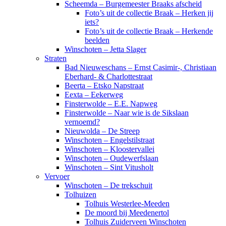
Scheemda – Burgemeester Braaks afscheid
Foto’s uit de collectie Braak – Herken jij
iets?
Foto’s uit de collectie Braak – Herkende
beelden
Winschoten – Jetta Slager
Straten
Bad Nieuweschans – Ernst Casimir-, Christiaan
Eberhard- & Charlottestraat
Beerta – Etsko Napstraat
Eexta – Eekerweg
Finsterwolde – E.E. Napweg
Finsterwolde – Naar wie is de Sikslaan
vernoemd?
Nieuwolda – De Streep
Winschoten – Engelstilstraat
Winschoten – Kloostervallei
Winschoten – Oudewerfslaan
Winschoten – Sint Vitusholt
Vervoer
Winschoten – De trekschuit
Tolhuizen
Tolhuis Westerlee-Meeden
De moord bij Meedenertol
Tolhuis Zuiderveen Winschoten