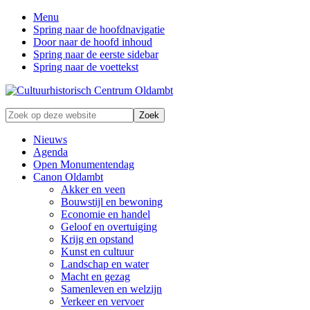
Menu
Spring naar de hoofdnavigatie
Door naar de hoofd inhoud
Spring naar de eerste sidebar
Spring naar de voettekst
Zonder
Zoek
verleden
op
geen
deze
Nieuws
toekomst
website
Agenda
Open Monumentendag
Canon Oldambt
Akker en veen
Bouwstijl en bewoning
Economie en handel
Geloof en overtuiging
Krijg en opstand
Kunst en cultuur
Landschap en water
Macht en gezag
Samenleven en welzijn
Verkeer en vervoer