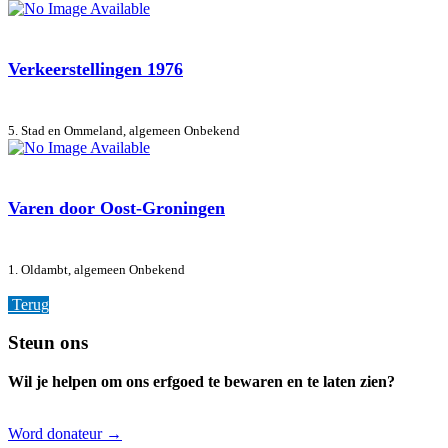
Verkeerstellingen 1976
5. Stad en Ommeland, algemeen
Onbekend
Varen door Oost-Groningen
1. Oldambt, algemeen
Onbekend
Terug
Footer
Steun ons
Wil je helpen om ons erfgoed te bewaren en te laten zien?
Word donateur →