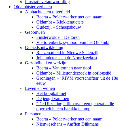
Illustratieverantwoording
Oldambtster verhalen
Ambachten en nijverheid
Beerta – Polderwerker met een naam
Oldambt – Klokkengieters
Oudezijl – Scheepsbouw
Gebouwen
Finsterwolde – De toren
Viertorenkerk, symbool van het Oldambt
Gebiedsontwikkeling
Reuzenarbeid in Nieuwe Statenzijl
Johannieters aan de Noordzeekust
Gezondheid en welzijn
Beerta – Van tonnen naar riool
Oldambt – Milieuonderzoek in oorlogstijd
Groningen – ‘RIVM voorschriften’ uit de 18e
eeuw
Leven en wonen
Het boogkabinet
De jeugd van toen
“De Uitzetting”: film over een generatie die
opgroeit in een barakkenkamp
Personen
Beerta – Polderwerker met een naam
Nieuweschans – Aaffien Dijkmans