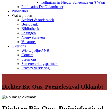
Tolhuizen in Nieuw Scheemda en ’t Waar
Publicaties De Oldambtster
Publicaties
Wat wij doen
Archief & onderzoek
Beeldbank
Bibliotheek
Lezingen
Nieuwsbrieven
Vacatures
Over ons
Wie wij zijn/ANBI
Contact
Steun ons
Samenwerkingspartners
Privacy verklaring
Dichter Bie Ons, Poëziefestival Oldambt
Dichter Bie Ons, Poëziefestival