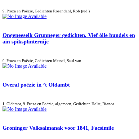
9. Proza en Poëzie, Gedichten
Rosendahl, Rob (red.)
Ongeneeselk Grunneger gedichten. Vief òlle bundels en
ain spiksplinternije
9. Proza en Poëzie, Gedichten
Messel, Saul van
Overal poëzie in ’t Oldambt
1. Oldambt, 9. Proza en Poëzie, algemeen, Gedichten
Holst, Bianca
Groninger Volksalmanak voor 1841, Facsimile