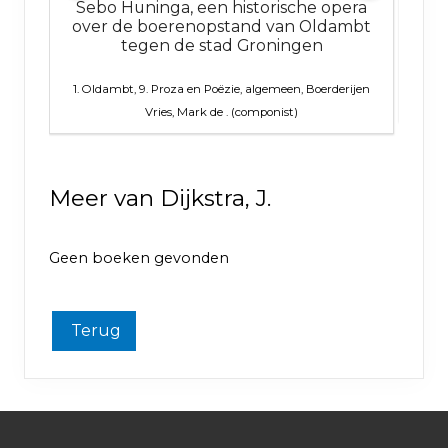
Sebo Huninga, een historische opera
over de boerenopstand van Oldambt
tegen de stad Groningen
oëzie,
9. 
el
1. Oldambt, 9. Proza en Poëzie, algemeen, Boerderijen
Vries, Mark de . (componist)
Meer van Dijkstra, J.
Geen boeken gevonden
Terug
Footer