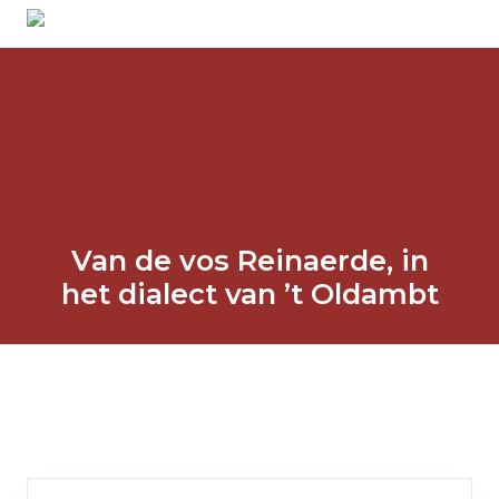
Menu
Spring
Door
Spring
Spring
naar
naar
naar
naar
Zonder
de
de
de
de
verleden
hoofdnavigatie
hoofd
eerste
voettekst
geen
inhoud
sidebar
toekomst
Van de vos Reinaerde, in
het dialect van ’t Oldambt