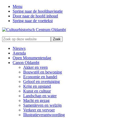
Menu
Spring naar de hoofdnavigatie
Door naar de hoofd inhoud
Spring naar de voettekst
Zonder
Zoek
verleden
op
geen
deze
Nieuws
toekomst
website
Agenda
Open Monumentendag
Canon Oldambt
Akker en veen
Bouwstijl en bewoning
Economie en handel
Geloof en overtuiging
Krijg en opstand
Kunst en cultuur
Landschap en water
Macht en gezag
Samenleven en welzijn
Verkeer en vervoer
Illustratieverantwoording