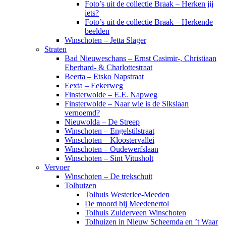
Foto’s uit de collectie Braak – Herken jij
iets?
Foto’s uit de collectie Braak – Herkende
beelden
Winschoten – Jetta Slager
Straten
Bad Nieuweschans – Ernst Casimir-, Christiaan
Eberhard- & Charlottestraat
Beerta – Etsko Napstraat
Eexta – Eekerweg
Finsterwolde – E.E. Napweg
Finsterwolde – Naar wie is de Sikslaan
vernoemd?
Nieuwolda – De Streep
Winschoten – Engelstilstraat
Winschoten – Kloostervallei
Winschoten – Oudewerfslaan
Winschoten – Sint Vitusholt
Vervoer
Winschoten – De trekschuit
Tolhuizen
Tolhuis Westerlee-Meeden
De moord bij Meedenertol
Tolhuis Zuiderveen Winschoten
Tolhuizen in Nieuw Scheemda en ’t Waar