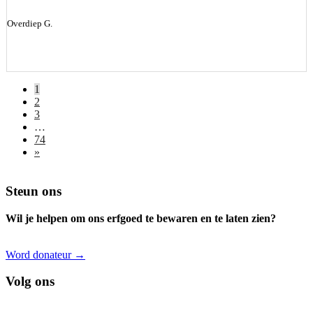
Overdiep G.
1
2
3
…
74
»
Footer
Steun ons
Wil je helpen om ons erfgoed te bewaren en te laten zien?
Word donateur →
Volg ons