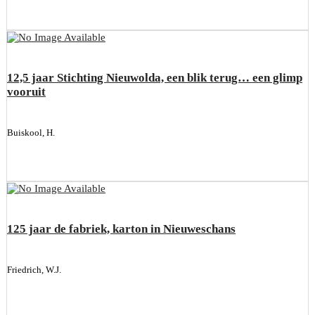
12,5 jaar Stichting Nieuwolda, een blik terug… een glimp
vooruit
Buiskool, H.
125 jaar de fabriek, karton in Nieuweschans
Friedrich, W.J.