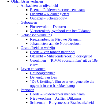
Oldambtster verhalen
Ambachten en nijverheid
Beerta – Polderwerker met een naam
Oldambt – Klokkengieters
Oudezijl – Scheepsbouw
Gebouwen
Finsterwolde – De toren
Viertorenkerk, symbool van het Oldambt
Gebiedsontwikkeling
Reuzenarbeid in Nieuwe Statenzijl
Johannieters aan de Noordzeekust
Gezondheid en welzijn
Beerta – Van tonnen naar riool
Oldambt – Milieuonderzoek in oorlogstijd
Groningen – ‘RIVM voorschriften’ uit de 18e
eeuw
Leven en wonen
Het boogkabinet
De jeugd van toen
“De Uitzetting”: film over een generatie die
opgroeit in een barakkenkamp
Personen
Beerta – Polderwerker met een naam
Nieuweschans – Aaffien Dijkmans
Scheemda – Burgemeester Braaks afscheid