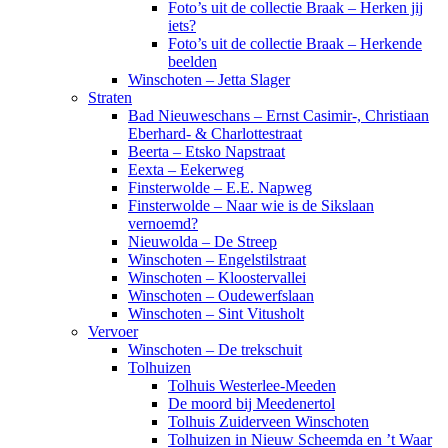
Foto’s uit de collectie Braak – Herken jij
iets?
Foto’s uit de collectie Braak – Herkende
beelden
Winschoten – Jetta Slager
Straten
Bad Nieuweschans – Ernst Casimir-, Christiaan
Eberhard- & Charlottestraat
Beerta – Etsko Napstraat
Eexta – Eekerweg
Finsterwolde – E.E. Napweg
Finsterwolde – Naar wie is de Sikslaan
vernoemd?
Nieuwolda – De Streep
Winschoten – Engelstilstraat
Winschoten – Kloostervallei
Winschoten – Oudewerfslaan
Winschoten – Sint Vitusholt
Vervoer
Winschoten – De trekschuit
Tolhuizen
Tolhuis Westerlee-Meeden
De moord bij Meedenertol
Tolhuis Zuiderveen Winschoten
Tolhuizen in Nieuw Scheemda en ’t Waar