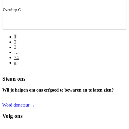
Overdiep G.
1
2
3
…
74
»
Footer
Steun ons
Wil je helpen om ons erfgoed te bewaren en te laten zien?
Word donateur →
Volg ons