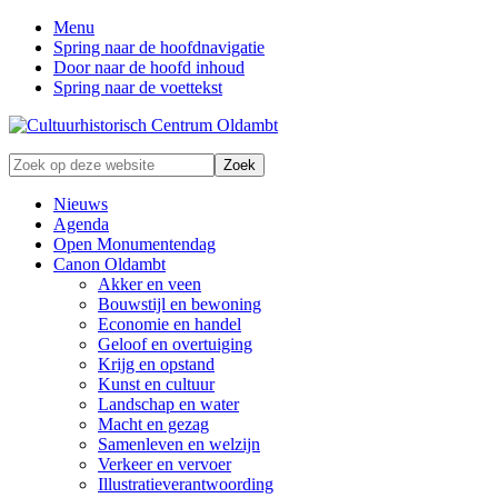
Menu
Spring naar de hoofdnavigatie
Door naar de hoofd inhoud
Spring naar de voettekst
Zonder
Zoek
verleden
op
geen
deze
Nieuws
toekomst
website
Agenda
Open Monumentendag
Canon Oldambt
Akker en veen
Bouwstijl en bewoning
Economie en handel
Geloof en overtuiging
Krijg en opstand
Kunst en cultuur
Landschap en water
Macht en gezag
Samenleven en welzijn
Verkeer en vervoer
Illustratieverantwoording