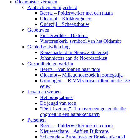
Oldambtster verhalen
Ambachten en nijverheid
Beerta – Polderwerker met een naam
Oldambt – Klokkengieters
Oudezijl – Scheepsbouw
Gebouwen
Finsterwolde – De toren
Viertorenkerk, symbool van het Oldambt
Gebiedsontwikkeling
Reuzenarbeid in Nieuwe Statenzijl
Johannieters aan de Noordzeekust
Gezondheid en welzijn
Beerta – Van tonnen naar riool
Oldambt – Milieuonderzoek in oorlogstijd
Groningen – ‘RIVM voorschriften’ uit de 18e
eeuw
Leven en wonen
Het boogkabinet
De jeugd van toen
“De Uitzetting”: film over een generatie die
opgroeit in een barakkenkamp
Personen
Beerta – Polderwerker met een naam
Nieuweschans – Aaffien Dijkmans
Scheemda – Burgemeester Braaks afscheid