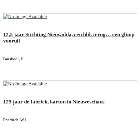
12,5 jaar Stichting Nieuwolda, een blik terug… een glimp
vooruit
Buiskool, H.
125 jaar de fabriek, karton in Nieuweschans
Friedrich, W.J.