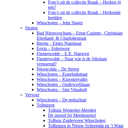
Foto’s uit de collectie Braak – Herken jij
iets?
Foto’s uit de collectie Braak – Herkende
beelden
Winschoten – Jetta Slager
Straten
Bad Nieuweschans – Ernst Casimir-, Christiaan
Eberhard- & Charlottestraat
Beerta – Etsko Napstraat
Eexta – Eekerweg
Finsterwolde – E.E. Napweg
Finsterwolde – Naar wie is de Sikslaan
vernoemd?
Nieuwolda – De Streep
Winschoten – Engelstilstraat
Winschoten – Kloostervallei
Winschoten – Oudewerfslaan
Winschoten – Sint Vitusholt
Vervoer
Winschoten – De trekschuit
Tolhuizen
Tolhuis Westerlee-Meeden
De moord bij Meedenertol
Tolhuis Zuiderveen Winschoten
Tolhuizen in Nieuw Scheemda en ’t Waar