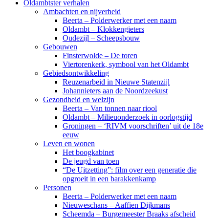
Oldambtster verhalen
Ambachten en nijverheid
Beerta – Polderwerker met een naam
Oldambt – Klokkengieters
Oudezijl – Scheepsbouw
Gebouwen
Finsterwolde – De toren
Viertorenkerk, symbool van het Oldambt
Gebiedsontwikkeling
Reuzenarbeid in Nieuwe Statenzijl
Johannieters aan de Noordzeekust
Gezondheid en welzijn
Beerta – Van tonnen naar riool
Oldambt – Milieuonderzoek in oorlogstijd
Groningen – ‘RIVM voorschriften’ uit de 18e
eeuw
Leven en wonen
Het boogkabinet
De jeugd van toen
“De Uitzetting”: film over een generatie die
opgroeit in een barakkenkamp
Personen
Beerta – Polderwerker met een naam
Nieuweschans – Aaffien Dijkmans
Scheemda – Burgemeester Braaks afscheid