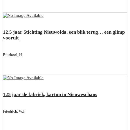
12,5 jaar Stichting Nieuwolda, een blik terug… een glimp
vooruit
Buiskool, H.
125 jaar de fabriek, karton in Nieuweschans
Friedrich, W.J.