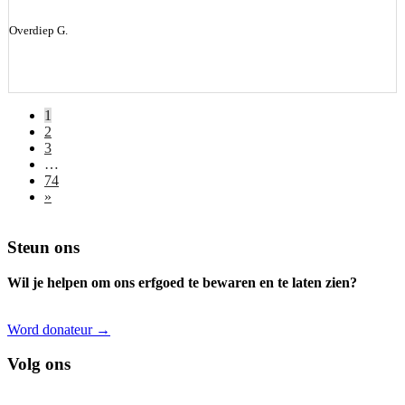
Overdiep G.
1
2
3
…
74
»
Footer
Steun ons
Wil je helpen om ons erfgoed te bewaren en te laten zien?
Word donateur →
Volg ons