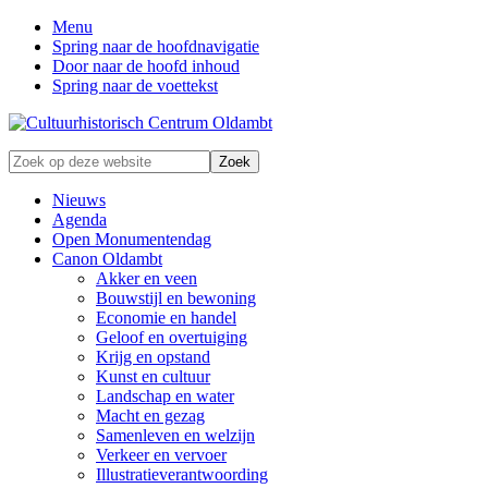
Menu
Spring naar de hoofdnavigatie
Door naar de hoofd inhoud
Spring naar de voettekst
Zonder
Zoek
verleden
op
geen
deze
Nieuws
toekomst
website
Agenda
Open Monumentendag
Canon Oldambt
Akker en veen
Bouwstijl en bewoning
Economie en handel
Geloof en overtuiging
Krijg en opstand
Kunst en cultuur
Landschap en water
Macht en gezag
Samenleven en welzijn
Verkeer en vervoer
Illustratieverantwoording