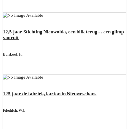
12,5 jaar Stichting Nieuwolda, een blik terug… een glimp
vooruit
Buiskool, H.
125 jaar de fabriek, karton in Nieuweschans
Friedrich, W.J.