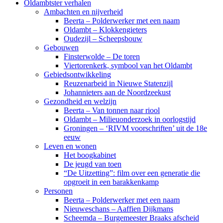
Oldambtster verhalen
Ambachten en nijverheid
Beerta – Polderwerker met een naam
Oldambt – Klokkengieters
Oudezijl – Scheepsbouw
Gebouwen
Finsterwolde – De toren
Viertorenkerk, symbool van het Oldambt
Gebiedsontwikkeling
Reuzenarbeid in Nieuwe Statenzijl
Johannieters aan de Noordzeekust
Gezondheid en welzijn
Beerta – Van tonnen naar riool
Oldambt – Milieuonderzoek in oorlogstijd
Groningen – ‘RIVM voorschriften’ uit de 18e
eeuw
Leven en wonen
Het boogkabinet
De jeugd van toen
“De Uitzetting”: film over een generatie die
opgroeit in een barakkenkamp
Personen
Beerta – Polderwerker met een naam
Nieuweschans – Aaffien Dijkmans
Scheemda – Burgemeester Braaks afscheid