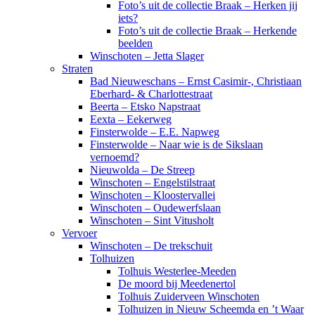
Foto’s uit de collectie Braak – Herken jij
iets?
Foto’s uit de collectie Braak – Herkende
beelden
Winschoten – Jetta Slager
Straten
Bad Nieuweschans – Ernst Casimir-, Christiaan
Eberhard- & Charlottestraat
Beerta – Etsko Napstraat
Eexta – Eekerweg
Finsterwolde – E.E. Napweg
Finsterwolde – Naar wie is de Sikslaan
vernoemd?
Nieuwolda – De Streep
Winschoten – Engelstilstraat
Winschoten – Kloostervallei
Winschoten – Oudewerfslaan
Winschoten – Sint Vitusholt
Vervoer
Winschoten – De trekschuit
Tolhuizen
Tolhuis Westerlee-Meeden
De moord bij Meedenertol
Tolhuis Zuiderveen Winschoten
Tolhuizen in Nieuw Scheemda en ’t Waar