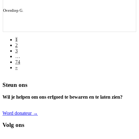
Overdiep G.
1
2
3
…
74
»
Footer
Steun ons
Wil je helpen om ons erfgoed te bewaren en te laten zien?
Word donateur →
Volg ons