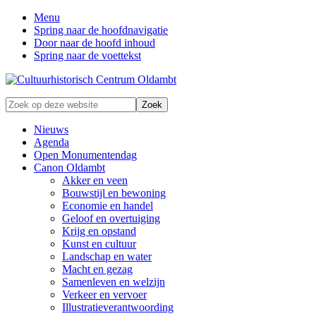
Menu
Spring naar de hoofdnavigatie
Door naar de hoofd inhoud
Spring naar de voettekst
Zonder
Zoek
verleden
op
geen
deze
Nieuws
toekomst
website
Agenda
Open Monumentendag
Canon Oldambt
Akker en veen
Bouwstijl en bewoning
Economie en handel
Geloof en overtuiging
Krijg en opstand
Kunst en cultuur
Landschap en water
Macht en gezag
Samenleven en welzijn
Verkeer en vervoer
Illustratieverantwoording