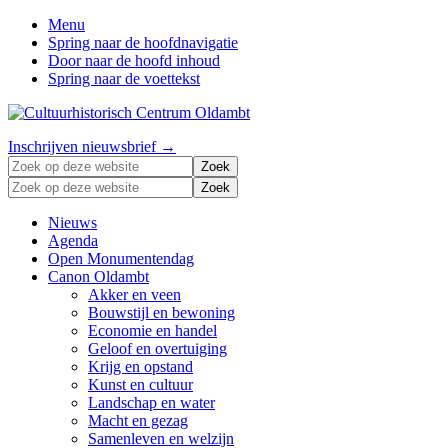
Menu
Spring naar de hoofdnavigatie
Door naar de hoofd inhoud
Spring naar de voettekst
Zonder
Header
Inschrijven nieuwsbrief →
verleden
Zoek
Right
geen
op
Zoek
toekomst
deze
op
website
deze
Nieuws
website
Agenda
Open Monumentendag
Canon Oldambt
Akker en veen
Bouwstijl en bewoning
Economie en handel
Geloof en overtuiging
Krijg en opstand
Kunst en cultuur
Landschap en water
Macht en gezag
Samenleven en welzijn