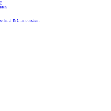
s?
elden
erhard- & Charlottestraat