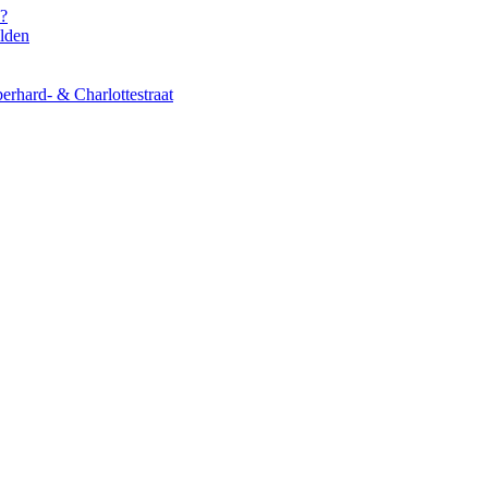
s?
elden
erhard- & Charlottestraat