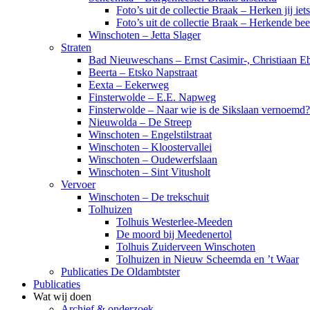
Foto’s uit de collectie Braak – Herken jij iet
Foto’s uit de collectie Braak – Herkende be
Winschoten – Jetta Slager
Straten
Bad Nieuweschans – Ernst Casimir-, Christiaan Eb
Beerta – Etsko Napstraat
Eexta – Eekerweg
Finsterwolde – E.E. Napweg
Finsterwolde – Naar wie is de Sikslaan vernoemd?
Nieuwolda – De Streep
Winschoten – Engelstilstraat
Winschoten – Kloostervallei
Winschoten – Oudewerfslaan
Winschoten – Sint Vitusholt
Vervoer
Winschoten – De trekschuit
Tolhuizen
Tolhuis Westerlee-Meeden
De moord bij Meedenertol
Tolhuis Zuiderveen Winschoten
Tolhuizen in Nieuw Scheemda en ’t Waar
Publicaties De Oldambtster
Publicaties
Wat wij doen
Archief & onderzoek