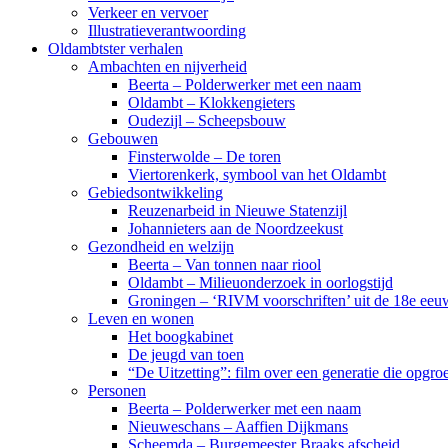
Verkeer en vervoer
Illustratieverantwoording
Oldambtster verhalen
Ambachten en nijverheid
Beerta – Polderwerker met een naam
Oldambt – Klokkengieters
Oudezijl – Scheepsbouw
Gebouwen
Finsterwolde – De toren
Viertorenkerk, symbool van het Oldambt
Gebiedsontwikkeling
Reuzenarbeid in Nieuwe Statenzijl
Johannieters aan de Noordzeekust
Gezondheid en welzijn
Beerta – Van tonnen naar riool
Oldambt – Milieuonderzoek in oorlogstijd
Groningen – ‘RIVM voorschriften’ uit de 18e eeu
Leven en wonen
Het boogkabinet
De jeugd van toen
“De Uitzetting”: film over een generatie die opgr
Personen
Beerta – Polderwerker met een naam
Nieuweschans – Aaffien Dijkmans
Scheemda – Burgemeester Braaks afscheid