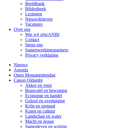
Beeldbank
Bibliotheek
Lezingen
Nieuwsbrieven
Vacatures
Over ons
Wie wij zijn/ANBI
Contact
Steun ons
Samenwerkingspartners
Privacy verklaring
Nieuws
Agenda
Open Monumentendag
Canon Oldambt
Akker en veen
Bouwstijl en bewoning
Economie en handel
Geloof en overtuiging
Krijg en opstand
Kunst en cultuur
Landschap en water
Macht en gezag
Samenleven en welzijn