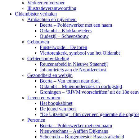
Verkeer en vervoer
Illustratieverantwoording
Oldambtster verhalen
Ambachten en nijverheid
Beerta – Polderwerker met een naam
Oldambt – Klokkengieters
Oudezijl – Scheepsbouw
Gebouwen
Finsterwolde – De toren
Viertorenkerk, symbool van het Oldambt
Gebiedsontwikkeling
Reuzenarbeid in Nieuwe Statenzijl
Johannieters aan de Noordzeekust
Gezondheid en welzijn
Beerta – Van tonnen naar riool
Oldambt – Milieuonderzoek in oorlogstijd
Groningen – ‘RIVM voorschriften’ uit de 18e eeu
Leven en wonen
Het boogkabinet
De jeugd van toen
“De Uitzetting”: film over een generatie die opgr
Personen
Beerta – Polderwerker met een naam
Nieuweschans – Aaffien Dijkmans
Scheemda – Burgemeester Braaks afscheid