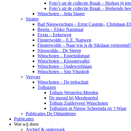
Foto’s uit de collectie Braak – Herken jij iet
Foto’s uit de collectie Braak – Herkende be
Winschoten – Jetta Slager
Straten
Bad Nieuweschans – Ernst Casimir-, Christiaan Eb
Beerta – Etsko Napstraat
Eexta – Eekerweg
Finsterwolde – E.E. Napweg
Finsterwolde – Naar wie is de Sikslaan vernoemd?
Nieuwolda – De Streep
Winschoten – Engelstilstraat
Winschoten – Kloostervallei
Winschoten – Oudewerfslaan
Winschoten – Sint Vitusholt
Vervoer
Winschoten – De trekschuit
Tolhuizen
Tolhuis Westerlee-Meeden
De moord bij Meedenertol
Tolhuis Zuiderveen Winschoten
Tolhuizen in Nieuw Scheemda en ’t Waar
Publicaties De Oldambtster
Publicaties
Wat wij doen
Archief & onderzoek