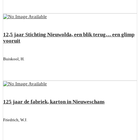
12,5 jaar Stichting Nieuwolda, een blik terug… een glimp
vooruit
Buiskool, H.
125 jaar de fabriek, karton in Nieuweschans
Friedrich, W.J.