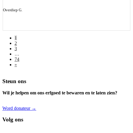
Overdiep G.
1
2
3
…
74
»
Footer
Steun ons
Wil je helpen om ons erfgoed te bewaren en te laten zien?
Word donateur →
Volg ons