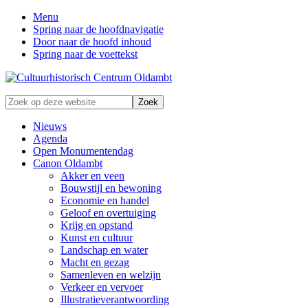
Menu
Spring naar de hoofdnavigatie
Door naar de hoofd inhoud
Spring naar de voettekst
Zonder
Zoek
verleden
op
geen
deze
Nieuws
toekomst
website
Agenda
Open Monumentendag
Canon Oldambt
Akker en veen
Bouwstijl en bewoning
Economie en handel
Geloof en overtuiging
Krijg en opstand
Kunst en cultuur
Landschap en water
Macht en gezag
Samenleven en welzijn
Verkeer en vervoer
Illustratieverantwoording