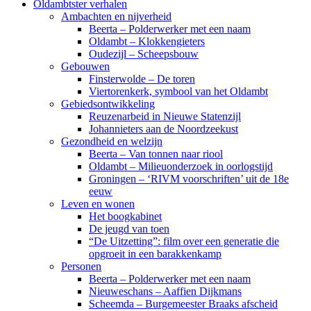
Oldambtster verhalen
Ambachten en nijverheid
Beerta – Polderwerker met een naam
Oldambt – Klokkengieters
Oudezijl – Scheepsbouw
Gebouwen
Finsterwolde – De toren
Viertorenkerk, symbool van het Oldambt
Gebiedsontwikkeling
Reuzenarbeid in Nieuwe Statenzijl
Johannieters aan de Noordzeekust
Gezondheid en welzijn
Beerta – Van tonnen naar riool
Oldambt – Milieuonderzoek in oorlogstijd
Groningen – ‘RIVM voorschriften’ uit de 18e
eeuw
Leven en wonen
Het boogkabinet
De jeugd van toen
“De Uitzetting”: film over een generatie die
opgroeit in een barakkenkamp
Personen
Beerta – Polderwerker met een naam
Nieuweschans – Aaffien Dijkmans
Scheemda – Burgemeester Braaks afscheid