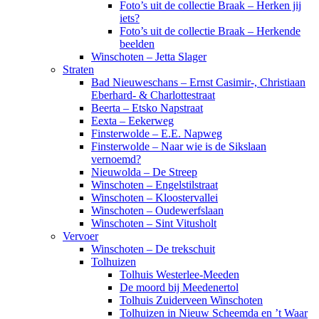
Foto’s uit de collectie Braak – Herken jij
iets?
Foto’s uit de collectie Braak – Herkende
beelden
Winschoten – Jetta Slager
Straten
Bad Nieuweschans – Ernst Casimir-, Christiaan
Eberhard- & Charlottestraat
Beerta – Etsko Napstraat
Eexta – Eekerweg
Finsterwolde – E.E. Napweg
Finsterwolde – Naar wie is de Sikslaan
vernoemd?
Nieuwolda – De Streep
Winschoten – Engelstilstraat
Winschoten – Kloostervallei
Winschoten – Oudewerfslaan
Winschoten – Sint Vitusholt
Vervoer
Winschoten – De trekschuit
Tolhuizen
Tolhuis Westerlee-Meeden
De moord bij Meedenertol
Tolhuis Zuiderveen Winschoten
Tolhuizen in Nieuw Scheemda en ’t Waar