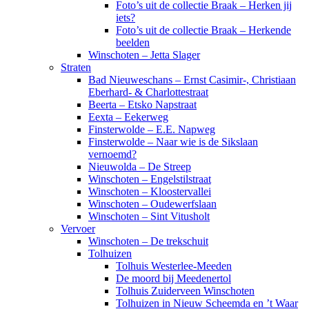
Foto’s uit de collectie Braak – Herken jij
iets?
Foto’s uit de collectie Braak – Herkende
beelden
Winschoten – Jetta Slager
Straten
Bad Nieuweschans – Ernst Casimir-, Christiaan
Eberhard- & Charlottestraat
Beerta – Etsko Napstraat
Eexta – Eekerweg
Finsterwolde – E.E. Napweg
Finsterwolde – Naar wie is de Sikslaan
vernoemd?
Nieuwolda – De Streep
Winschoten – Engelstilstraat
Winschoten – Kloostervallei
Winschoten – Oudewerfslaan
Winschoten – Sint Vitusholt
Vervoer
Winschoten – De trekschuit
Tolhuizen
Tolhuis Westerlee-Meeden
De moord bij Meedenertol
Tolhuis Zuiderveen Winschoten
Tolhuizen in Nieuw Scheemda en ’t Waar