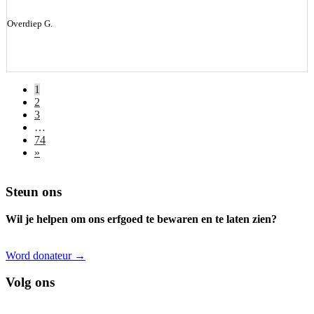
Overdiep G.
1
2
3
…
74
»
Footer
Steun ons
Wil je helpen om ons erfgoed te bewaren en te laten zien?
Word donateur →
Volg ons