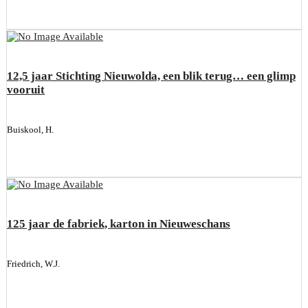
12,5 jaar Stichting Nieuwolda, een blik terug… een glimp
vooruit
Buiskool, H.
125 jaar de fabriek, karton in Nieuweschans
Friedrich, W.J.