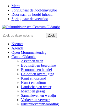
Menu
Spring naar de hoofdnavigatie
Door naar de hoofd inhoud
Spring naar de voettekst
Zonder
Zoek
verleden
op
geen
deze
Nieuws
toekomst
website
Agenda
Open Monumentendag
Canon Oldambt
Akker en veen
Bouwstijl en bewoning
Economie en handel
Geloof en overtuiging
Krijg en opstand
Kunst en cultuur
Landschap en water
Macht en gezag
Samenleven en welzijn
Verkeer en vervoer
Illustratieverantwoording