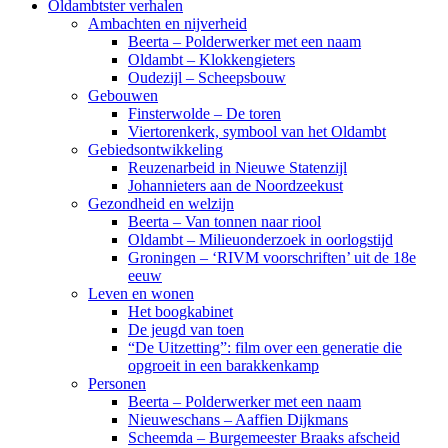
Oldambtster verhalen
Ambachten en nijverheid
Beerta – Polderwerker met een naam
Oldambt – Klokkengieters
Oudezijl – Scheepsbouw
Gebouwen
Finsterwolde – De toren
Viertorenkerk, symbool van het Oldambt
Gebiedsontwikkeling
Reuzenarbeid in Nieuwe Statenzijl
Johannieters aan de Noordzeekust
Gezondheid en welzijn
Beerta – Van tonnen naar riool
Oldambt – Milieuonderzoek in oorlogstijd
Groningen – ‘RIVM voorschriften’ uit de 18e
eeuw
Leven en wonen
Het boogkabinet
De jeugd van toen
“De Uitzetting”: film over een generatie die
opgroeit in een barakkenkamp
Personen
Beerta – Polderwerker met een naam
Nieuweschans – Aaffien Dijkmans
Scheemda – Burgemeester Braaks afscheid