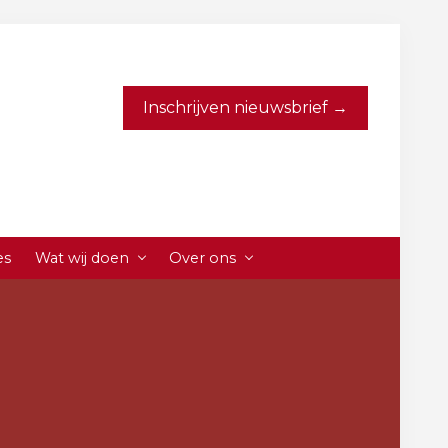
Inschrijven nieuwsbrief →
es
Wat wij doen
Over ons