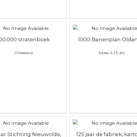
100.000 stratenboek
1000-Banenplan Olda
Onbekend
Edzes, A.J.E. drs
jaar Stichting Nieuwolda,
125 jaar de fabriek, kart