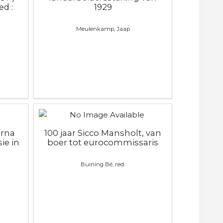
d :
1929
Meulenkamp, Jaap
erna
100 jaar Sicco Mansholt, van
ie in
boer tot eurocommissaris
Buining Bé, red.