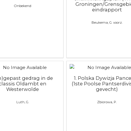
Groningen/Grensgebie
Onbekend
eindrapport
Beukema, G. voorz.
n)gepast gedrag in de
1. Polska Dywizja Panc
classis Oldambt en
(1ste Poolse Pantserdivis
Westerwolde
gevecht)
Luth, G.
Zbiorowa, P.