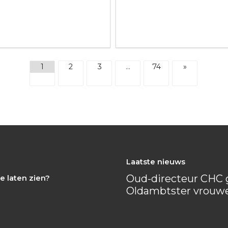
1
2
3
…
74
»
Laatste nieuws
Oud-directeur CHC g
e laten zien?
Oldambtster vrouw