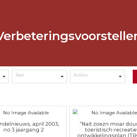
Verbeteringsvoorstelle
ondelnieuws, april 2003,
“Nait zoezn moar doun
no 3 jaargang 2
toeristisch-recreatie
ontwikkelingsplan (T