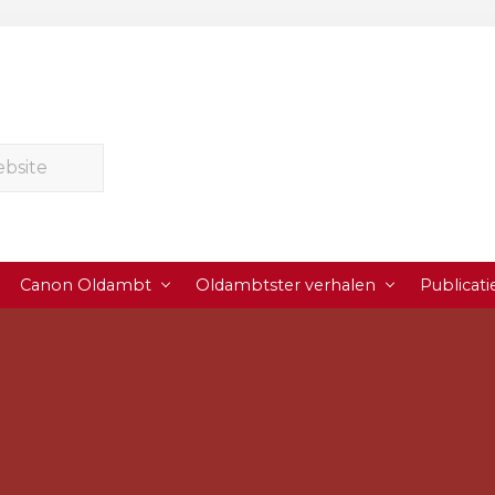
Canon Oldambt
Oldambtster verhalen
Publicati