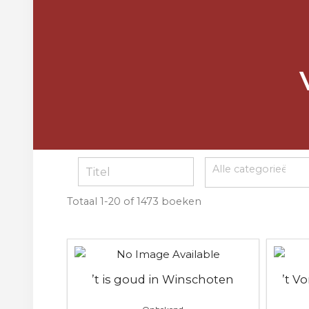
Totaal
1-20 of 1473
boeken
’t is goud in Winschoten
’t V