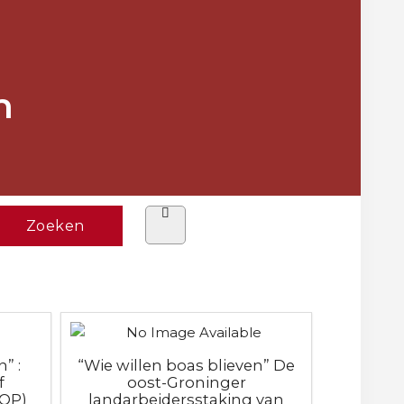
n
” :
“Wie willen boas blieven” De
f
oost-Groninger
ROP)
landarbeidersstaking van