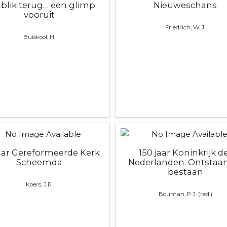
 blik terug… een glimp
Nieuweschans
vooruit
Friedrich, W.J.
Buiskool, H.
jaar Gereformeerde Kerk
150 jaar Koninkrijk d
Scheemda
Nederlanden. Ontstaa
bestaan
Koers, J.P.
Bouman, P.J. (red.)