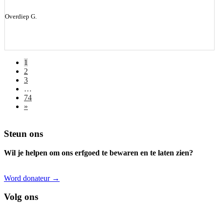
Overdiep G.
1
2
3
…
74
»
Footer
Steun ons
Wil je helpen om ons erfgoed te bewaren en te laten zien?
Word donateur →
Volg ons