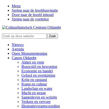
Menu
Spring naar de hoofdnavigatie
Door naar de hoofd inhoud
Spring naar de voettekst
Zonder
Zoek
verleden
op
geen
deze
Nieuws
toekomst
website
Agenda
Open Monumentendag
Canon Oldambt
Akker en veen
Bouwstijl en bewoning
Economie en handel
Geloof en overtuiging
Krijg en opstand
Kunst en cultuur
Landschap en water
Macht en gezag
Samenleven en welzijn
Verkeer en vervoer
Illustratieverantwoording