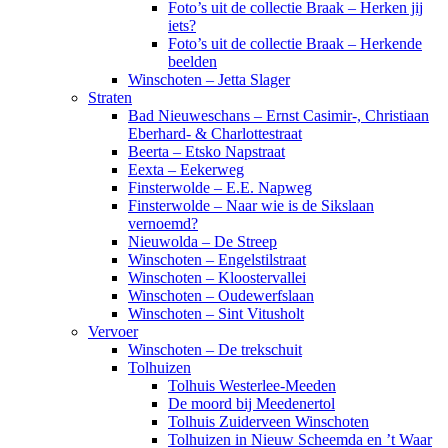
Foto’s uit de collectie Braak – Herken jij
iets?
Foto’s uit de collectie Braak – Herkende
beelden
Winschoten – Jetta Slager
Straten
Bad Nieuweschans – Ernst Casimir-, Christiaan
Eberhard- & Charlottestraat
Beerta – Etsko Napstraat
Eexta – Eekerweg
Finsterwolde – E.E. Napweg
Finsterwolde – Naar wie is de Sikslaan
vernoemd?
Nieuwolda – De Streep
Winschoten – Engelstilstraat
Winschoten – Kloostervallei
Winschoten – Oudewerfslaan
Winschoten – Sint Vitusholt
Vervoer
Winschoten – De trekschuit
Tolhuizen
Tolhuis Westerlee-Meeden
De moord bij Meedenertol
Tolhuis Zuiderveen Winschoten
Tolhuizen in Nieuw Scheemda en ’t Waar