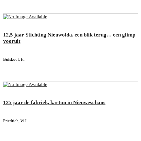
12,5 jaar Stichting Nieuwolda, een blik terug… een glimp
vooruit
Buiskool, H.
125 jaar de fabriek, karton in Nieuweschans
Friedrich, W.J.