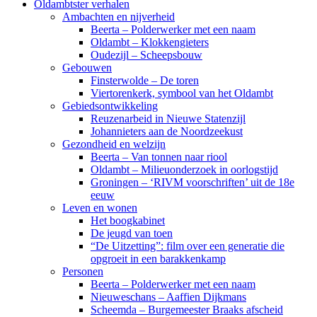
Oldambtster verhalen
Ambachten en nijverheid
Beerta – Polderwerker met een naam
Oldambt – Klokkengieters
Oudezijl – Scheepsbouw
Gebouwen
Finsterwolde – De toren
Viertorenkerk, symbool van het Oldambt
Gebiedsontwikkeling
Reuzenarbeid in Nieuwe Statenzijl
Johannieters aan de Noordzeekust
Gezondheid en welzijn
Beerta – Van tonnen naar riool
Oldambt – Milieuonderzoek in oorlogstijd
Groningen – ‘RIVM voorschriften’ uit de 18e
eeuw
Leven en wonen
Het boogkabinet
De jeugd van toen
“De Uitzetting”: film over een generatie die
opgroeit in een barakkenkamp
Personen
Beerta – Polderwerker met een naam
Nieuweschans – Aaffien Dijkmans
Scheemda – Burgemeester Braaks afscheid