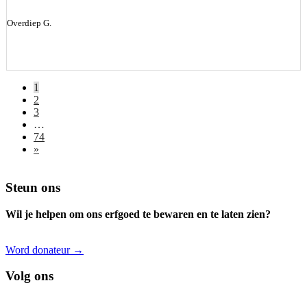
Overdiep G.
1
2
3
…
74
»
Footer
Steun ons
Wil je helpen om ons erfgoed te bewaren en te laten zien?
Word donateur →
Volg ons