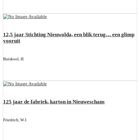
12,5 jaar Stichting Nieuwolda, een blik terug… een glimp
vooruit
Buiskool, H.
125 jaar de fabriek, karton in Nieuweschans
Friedrich, W.J.