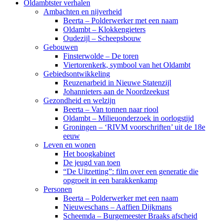
Oldambtster verhalen
Ambachten en nijverheid
Beerta – Polderwerker met een naam
Oldambt – Klokkengieters
Oudezijl – Scheepsbouw
Gebouwen
Finsterwolde – De toren
Viertorenkerk, symbool van het Oldambt
Gebiedsontwikkeling
Reuzenarbeid in Nieuwe Statenzijl
Johannieters aan de Noordzeekust
Gezondheid en welzijn
Beerta – Van tonnen naar riool
Oldambt – Milieuonderzoek in oorlogstijd
Groningen – ‘RIVM voorschriften’ uit de 18e
eeuw
Leven en wonen
Het boogkabinet
De jeugd van toen
“De Uitzetting”: film over een generatie die
opgroeit in een barakkenkamp
Personen
Beerta – Polderwerker met een naam
Nieuweschans – Aaffien Dijkmans
Scheemda – Burgemeester Braaks afscheid