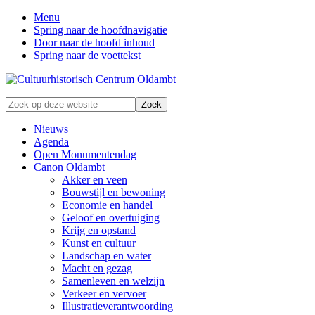
Menu
Spring naar de hoofdnavigatie
Door naar de hoofd inhoud
Spring naar de voettekst
Zonder
Zoek
verleden
op
geen
deze
Nieuws
toekomst
website
Agenda
Open Monumentendag
Canon Oldambt
Akker en veen
Bouwstijl en bewoning
Economie en handel
Geloof en overtuiging
Krijg en opstand
Kunst en cultuur
Landschap en water
Macht en gezag
Samenleven en welzijn
Verkeer en vervoer
Illustratieverantwoording