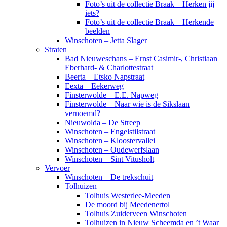
Foto’s uit de collectie Braak – Herken jij
iets?
Foto’s uit de collectie Braak – Herkende
beelden
Winschoten – Jetta Slager
Straten
Bad Nieuweschans – Ernst Casimir-, Christiaan
Eberhard- & Charlottestraat
Beerta – Etsko Napstraat
Eexta – Eekerweg
Finsterwolde – E.E. Napweg
Finsterwolde – Naar wie is de Sikslaan
vernoemd?
Nieuwolda – De Streep
Winschoten – Engelstilstraat
Winschoten – Kloostervallei
Winschoten – Oudewerfslaan
Winschoten – Sint Vitusholt
Vervoer
Winschoten – De trekschuit
Tolhuizen
Tolhuis Westerlee-Meeden
De moord bij Meedenertol
Tolhuis Zuiderveen Winschoten
Tolhuizen in Nieuw Scheemda en ’t Waar