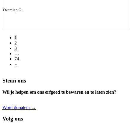
Overdiep G.
1
2
3
…
74
»
Footer
Steun ons
Wil je helpen om ons erfgoed te bewaren en te laten zien?
Word donateur →
Volg ons