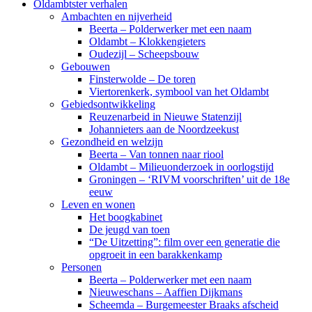
Oldambtster verhalen
Ambachten en nijverheid
Beerta – Polderwerker met een naam
Oldambt – Klokkengieters
Oudezijl – Scheepsbouw
Gebouwen
Finsterwolde – De toren
Viertorenkerk, symbool van het Oldambt
Gebiedsontwikkeling
Reuzenarbeid in Nieuwe Statenzijl
Johannieters aan de Noordzeekust
Gezondheid en welzijn
Beerta – Van tonnen naar riool
Oldambt – Milieuonderzoek in oorlogstijd
Groningen – ‘RIVM voorschriften’ uit de 18e
eeuw
Leven en wonen
Het boogkabinet
De jeugd van toen
“De Uitzetting”: film over een generatie die
opgroeit in een barakkenkamp
Personen
Beerta – Polderwerker met een naam
Nieuweschans – Aaffien Dijkmans
Scheemda – Burgemeester Braaks afscheid