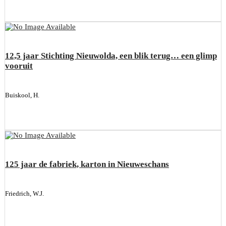
12,5 jaar Stichting Nieuwolda, een blik terug… een glimp
vooruit
Buiskool, H.
125 jaar de fabriek, karton in Nieuweschans
Friedrich, W.J.