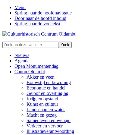
Menu
Spring naar de hoofdnavigatie
Door naar de hoofd inhoud
Spring naar de voettekst
Zonder
Zoek
verleden
op
geen
deze
Nieuws
toekomst
website
Agenda
Open Monumentendag
Canon Oldambt
Akker en veen
Bouwstijl en bewoning
Economie en handel
Geloof en overtuiging
Krijg en opstand
Kunst en cultuur
Landschap en water
Macht en gezag
Samenleven en welzijn
Verkeer en vervoer
Illustratieverantwoording