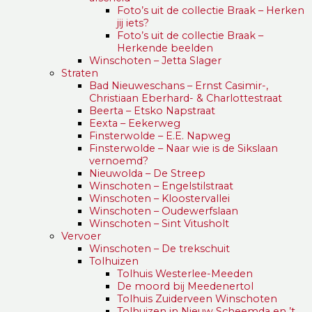
Foto’s uit de collectie Braak – Herken
jij iets?
Foto’s uit de collectie Braak –
Herkende beelden
Winschoten – Jetta Slager
Straten
Bad Nieuweschans – Ernst Casimir-,
Christiaan Eberhard- & Charlottestraat
Beerta – Etsko Napstraat
Eexta – Eekerweg
Finsterwolde – E.E. Napweg
Finsterwolde – Naar wie is de Sikslaan
vernoemd?
Nieuwolda – De Streep
Winschoten – Engelstilstraat
Winschoten – Kloostervallei
Winschoten – Oudewerfslaan
Winschoten – Sint Vitusholt
Vervoer
Winschoten – De trekschuit
Tolhuizen
Tolhuis Westerlee-Meeden
De moord bij Meedenertol
Tolhuis Zuiderveen Winschoten
Tolhuizen in Nieuw Scheemda en ’t