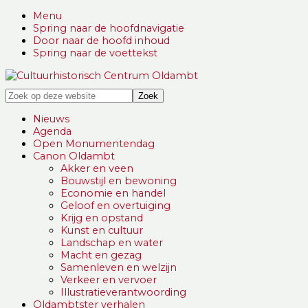
Menu
Spring naar de hoofdnavigatie
Door naar de hoofd inhoud
Spring naar de voettekst
Zonder
Zoek
verleden
op
geen
deze
Nieuws
toekomst
website
Agenda
Open Monumentendag
Canon Oldambt
Akker en veen
Bouwstijl en bewoning
Economie en handel
Geloof en overtuiging
Krijg en opstand
Kunst en cultuur
Landschap en water
Macht en gezag
Samenleven en welzijn
Verkeer en vervoer
Illustratieverantwoording
Oldambtster verhalen