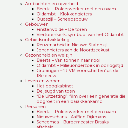
Ambachten en nijverheid
Beerta – Polderwerker met een naam
Oldambt – Klokkengieters
Oudezijl – Scheepsbouw
Gebouwen
Finsterwolde – De toren
Viertorenkerk, symbool van het Oldambt
Gebiedsontwikkeling
Reuzenarbeid in Nieuwe Statenzijl
Johannieters aan de Noordzeekust
Gezondheid en welzijn
Beerta – Van tonnen naar riool
Oldambt – Milieuonderzoek in oorlogstijd
Groningen – ‘RIVM voorschriften’ uit de
18e eeuw
Leven en wonen
Het boogkabinet
De jeugd van toen
“De Uitzetting”: film over een generatie die
opgroeit in een barakkenkamp
Personen
Beerta – Polderwerker met een naam
Nieuweschans – Aaffien Dijkmans
Scheemda – Burgemeester Braaks
afscheid