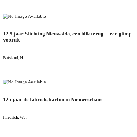
12,5 jaar Stichting Nieuwolda, een blik terug… een glimp
vooruit
Buiskool, H.
125 jaar de fabriek, karton in Nieuweschans
Friedrich, W.J.