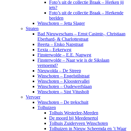
Foto’s uit de collectie Braak – Herken jij
iets?
Foto’s uit de collectie Braak – Herkende
beelden
Winschoten – Jetta Slager
Straten
Bad Nieuweschans – Ernst Casimir-, Christiaan
Eberhard- & Charlottestraat
Beerta – Etsko Napstraat
Eexta – Eekerweg
Finsterwolde – E.E. Napweg
Finsterwolde – Naar wie is de Sikslaan
vernoemd?
Nieuwolda – De Streep
Winschoten – Engelstilstraat
Winschoten – Kloostervallei
Winschoten – Oudewerfslaan
Winschoten – Sint Vitusholt
Vervoer
Winschoten – De trekschuit
Tolhuizen
Tolhuis Westerlee-Meeden
De moord bij Meedenertol
Tolhuis Zuiderveen Winschoten
Tolhuizen in Nieuw Scheemda en ’t Waar