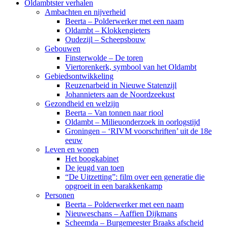
Oldambtster verhalen
Ambachten en nijverheid
Beerta – Polderwerker met een naam
Oldambt – Klokkengieters
Oudezijl – Scheepsbouw
Gebouwen
Finsterwolde – De toren
Viertorenkerk, symbool van het Oldambt
Gebiedsontwikkeling
Reuzenarbeid in Nieuwe Statenzijl
Johannieters aan de Noordzeekust
Gezondheid en welzijn
Beerta – Van tonnen naar riool
Oldambt – Milieuonderzoek in oorlogstijd
Groningen – ‘RIVM voorschriften’ uit de 18e
eeuw
Leven en wonen
Het boogkabinet
De jeugd van toen
“De Uitzetting”: film over een generatie die
opgroeit in een barakkenkamp
Personen
Beerta – Polderwerker met een naam
Nieuweschans – Aaffien Dijkmans
Scheemda – Burgemeester Braaks afscheid