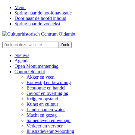
Menu
Spring naar de hoofdnavigatie
Door naar de hoofd inhoud
Spring naar de voettekst
Zonder
Zoek
verleden
op
geen
deze
Nieuws
toekomst
website
Agenda
Open Monumentendag
Canon Oldambt
Akker en veen
Bouwstijl en bewoning
Economie en handel
Geloof en overtuiging
Krijg en opstand
Kunst en cultuur
Landschap en water
Macht en gezag
Samenleven en welzijn
Verkeer en vervoer
Illustratieverantwoording