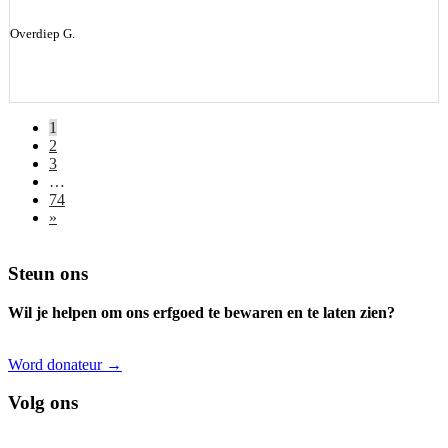
Overdiep G.
1
2
3
…
74
»
Footer
Steun ons
Wil je helpen om ons erfgoed te bewaren en te laten zien?
Word donateur →
Volg ons