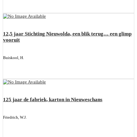
12,5 jaar Stichting Nieuwolda, een blik terug… een glimp
vooruit
Buiskool, H.
125 jaar de fabriek, karton in Nieuweschans
Friedrich, W.J.