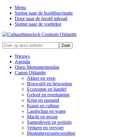
Menu
Spring naar de hoofdnavigatie
Door naar de hoofd inhoud
Spring naar de voettekst
Zonder
Zoek
verleden
op
geen
deze
Nieuws
toekomst
website
Agenda
Open Monumentendag
Canon Oldambt
Akker en veen
Bouwstijl en bewoning
Economie en handel
Geloof en overtuiging
Krijg en opstand
Kunst en cultuur
Landschap en water
Macht en gezag
Samenleven en welzijn
Verkeer en vervoer
Illustratieverantwoording