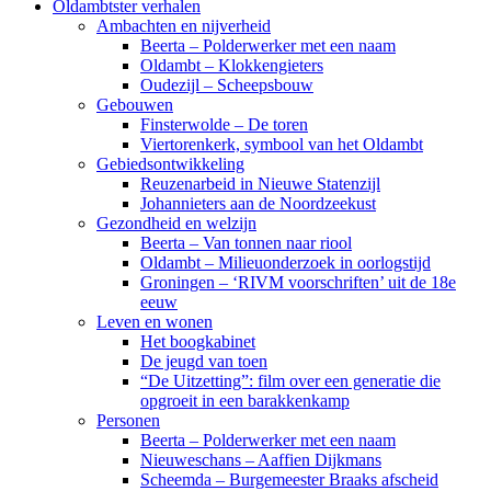
Oldambtster verhalen
Ambachten en nijverheid
Beerta – Polderwerker met een naam
Oldambt – Klokkengieters
Oudezijl – Scheepsbouw
Gebouwen
Finsterwolde – De toren
Viertorenkerk, symbool van het Oldambt
Gebiedsontwikkeling
Reuzenarbeid in Nieuwe Statenzijl
Johannieters aan de Noordzeekust
Gezondheid en welzijn
Beerta – Van tonnen naar riool
Oldambt – Milieuonderzoek in oorlogstijd
Groningen – ‘RIVM voorschriften’ uit de 18e
eeuw
Leven en wonen
Het boogkabinet
De jeugd van toen
“De Uitzetting”: film over een generatie die
opgroeit in een barakkenkamp
Personen
Beerta – Polderwerker met een naam
Nieuweschans – Aaffien Dijkmans
Scheemda – Burgemeester Braaks afscheid