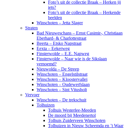
Foto’s uit de collectie Braak – Herken jij
iets?
Foto’s uit de collectie Braak – Herkende
beelden
Winschoten – Jetta Slager
Straten
Bad Nieuweschans – Ernst Casimir-, Christiaan
Eberhard- & Charlottestraat
Beerta – Etsko Napstraat
Eexta – Eekerweg
Finsterwolde – E.E. Napweg
Finsterwolde – Naar wie is de Sikslaan
vernoemd?
Nieuwolda – De Streep
Winschoten – Engelstilstraat
Winschoten – Kloostervallei
Winschoten – Oudewerfslaan
Winschoten – Sint Vitusholt
Vervoer
Winschoten – De trekschuit
Tolhuizen
Tolhuis Westerlee-Meeden
De moord bij Meedenertol
Tolhuis Zuiderveen Winschoten
Tolhuizen in Nieuw Scheemda en ’t Waar