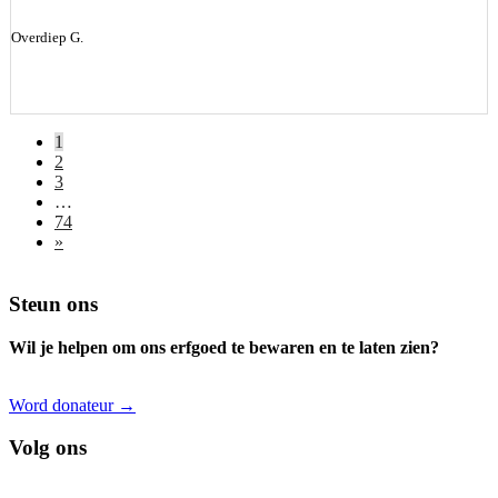
Overdiep G.
1
2
3
…
74
»
Footer
Steun ons
Wil je helpen om ons erfgoed te bewaren en te laten zien?
Word donateur →
Volg ons