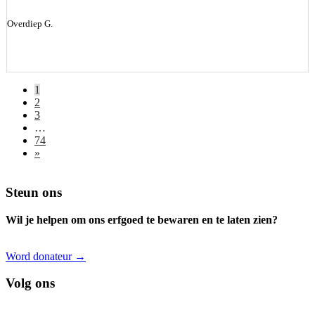
Overdiep G.
1
2
3
…
74
»
Footer
Steun ons
Wil je helpen om ons erfgoed te bewaren en te laten zien?
Word donateur →
Volg ons