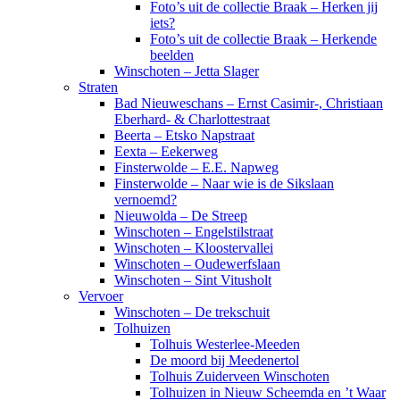
Foto’s uit de collectie Braak – Herken jij
iets?
Foto’s uit de collectie Braak – Herkende
beelden
Winschoten – Jetta Slager
Straten
Bad Nieuweschans – Ernst Casimir-, Christiaan
Eberhard- & Charlottestraat
Beerta – Etsko Napstraat
Eexta – Eekerweg
Finsterwolde – E.E. Napweg
Finsterwolde – Naar wie is de Sikslaan
vernoemd?
Nieuwolda – De Streep
Winschoten – Engelstilstraat
Winschoten – Kloostervallei
Winschoten – Oudewerfslaan
Winschoten – Sint Vitusholt
Vervoer
Winschoten – De trekschuit
Tolhuizen
Tolhuis Westerlee-Meeden
De moord bij Meedenertol
Tolhuis Zuiderveen Winschoten
Tolhuizen in Nieuw Scheemda en ’t Waar