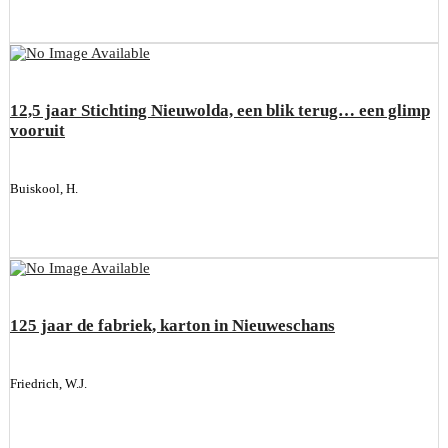
12,5 jaar Stichting Nieuwolda, een blik terug… een glimp
vooruit
Buiskool, H.
125 jaar de fabriek, karton in Nieuweschans
Friedrich, W.J.