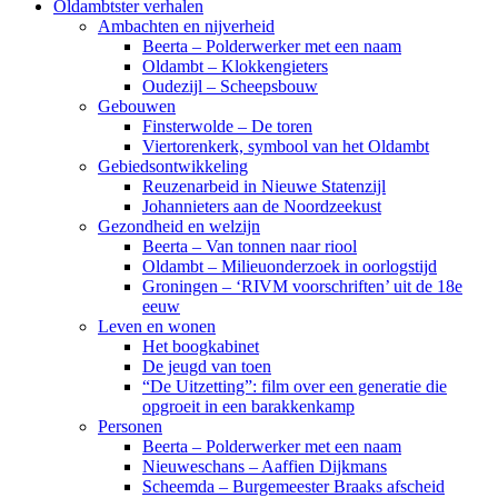
Oldambtster verhalen
Ambachten en nijverheid
Beerta – Polderwerker met een naam
Oldambt – Klokkengieters
Oudezijl – Scheepsbouw
Gebouwen
Finsterwolde – De toren
Viertorenkerk, symbool van het Oldambt
Gebiedsontwikkeling
Reuzenarbeid in Nieuwe Statenzijl
Johannieters aan de Noordzeekust
Gezondheid en welzijn
Beerta – Van tonnen naar riool
Oldambt – Milieuonderzoek in oorlogstijd
Groningen – ‘RIVM voorschriften’ uit de 18e
eeuw
Leven en wonen
Het boogkabinet
De jeugd van toen
“De Uitzetting”: film over een generatie die
opgroeit in een barakkenkamp
Personen
Beerta – Polderwerker met een naam
Nieuweschans – Aaffien Dijkmans
Scheemda – Burgemeester Braaks afscheid