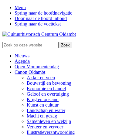
Menu
Spring naar de hoofdnavigatie
Door naar de hoofd inhoud
Spring naar de voettekst
Zonder
Zoek
verleden
op
geen
deze
Nieuws
toekomst
website
Agenda
Open Monumentendag
Canon Oldambt
Akker en veen
Bouwstijl en bewoning
Economie en handel
Geloof en overtuiging
Krijg en opstand
Kunst en cultuur
Landschap en water
Macht en gezag
Samenleven en welzijn
Verkeer en vervoer
Illustratieverantwoording