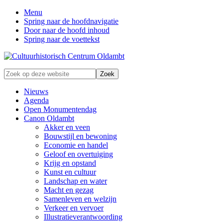
Menu
Spring naar de hoofdnavigatie
Door naar de hoofd inhoud
Spring naar de voettekst
Zonder
Zoek
verleden
op
geen
deze
Nieuws
toekomst
website
Agenda
Open Monumentendag
Canon Oldambt
Akker en veen
Bouwstijl en bewoning
Economie en handel
Geloof en overtuiging
Krijg en opstand
Kunst en cultuur
Landschap en water
Macht en gezag
Samenleven en welzijn
Verkeer en vervoer
Illustratieverantwoording