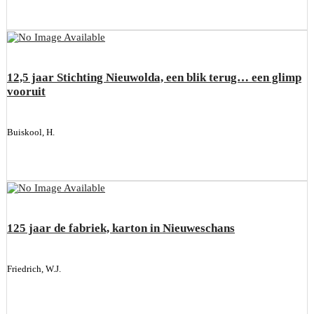
12,5 jaar Stichting Nieuwolda, een blik terug… een glimp
vooruit
Buiskool, H.
125 jaar de fabriek, karton in Nieuweschans
Friedrich, W.J.