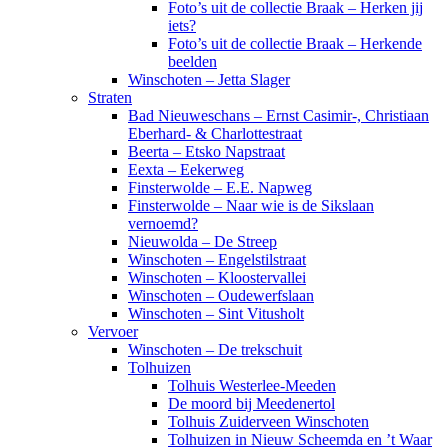
Foto’s uit de collectie Braak – Herken jij
iets?
Foto’s uit de collectie Braak – Herkende
beelden
Winschoten – Jetta Slager
Straten
Bad Nieuweschans – Ernst Casimir-, Christiaan
Eberhard- & Charlottestraat
Beerta – Etsko Napstraat
Eexta – Eekerweg
Finsterwolde – E.E. Napweg
Finsterwolde – Naar wie is de Sikslaan
vernoemd?
Nieuwolda – De Streep
Winschoten – Engelstilstraat
Winschoten – Kloostervallei
Winschoten – Oudewerfslaan
Winschoten – Sint Vitusholt
Vervoer
Winschoten – De trekschuit
Tolhuizen
Tolhuis Westerlee-Meeden
De moord bij Meedenertol
Tolhuis Zuiderveen Winschoten
Tolhuizen in Nieuw Scheemda en ’t Waar