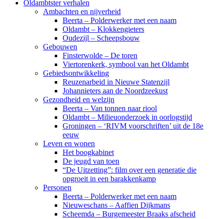
Oldambtster verhalen
Ambachten en nijverheid
Beerta – Polderwerker met een naam
Oldambt – Klokkengieters
Oudezijl – Scheepsbouw
Gebouwen
Finsterwolde – De toren
Viertorenkerk, symbool van het Oldambt
Gebiedsontwikkeling
Reuzenarbeid in Nieuwe Statenzijl
Johannieters aan de Noordzeekust
Gezondheid en welzijn
Beerta – Van tonnen naar riool
Oldambt – Milieuonderzoek in oorlogstijd
Groningen – ‘RIVM voorschriften’ uit de 18e
eeuw
Leven en wonen
Het boogkabinet
De jeugd van toen
“De Uitzetting”: film over een generatie die
opgroeit in een barakkenkamp
Personen
Beerta – Polderwerker met een naam
Nieuweschans – Aaffien Dijkmans
Scheemda – Burgemeester Braaks afscheid