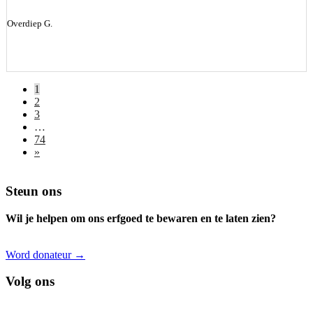
Overdiep G.
1
2
3
…
74
»
Footer
Steun ons
Wil je helpen om ons erfgoed te bewaren en te laten zien?
Word donateur →
Volg ons