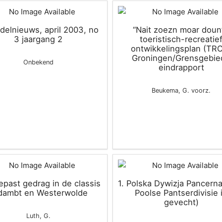
ndelnieuws, april 2003, no
“Nait zoezn moar doun”
3 jaargang 2
toeristisch-recreatie
ontwikkelingsplan (TR
Groningen/Grensgebie
Onbekend
eindrapport
Beukema, G. voorz.
epast gedrag in de classis
1. Polska Dywizja Pancerna
dambt en Westerwolde
Poolse Pantserdivisie 
gevecht)
Luth, G.