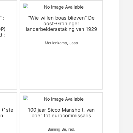
 :
“Wie willen boas blieven” De
f
oost-Groninger
OP)
landarbeidersstaking van 1929
d :
Meulenkamp, Jaap
 (1ste
100 jaar Sicco Mansholt, van
in
boer tot eurocommissaris
Buining Bé, red.