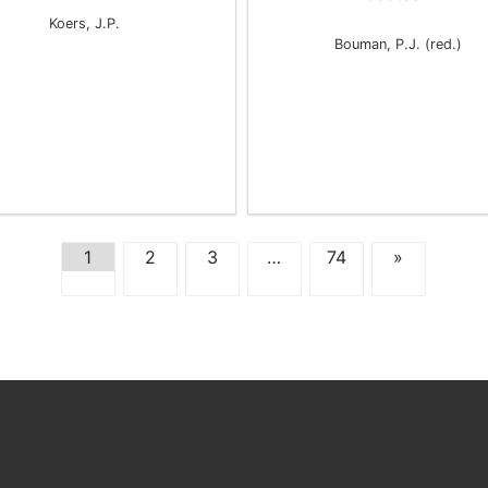
Koers, J.P.
Bouman, P.J. (red.)
1
2
3
…
74
»