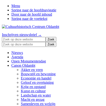
Menu
Spring naar de hoofdnavigatie
Door naar de hoofd inhoud
Spring naar de voettekst
Zonder
Header
Inschrijven nieuwsbrief →
verleden
Zoek
Right
geen
op
Zoek
toekomst
deze
op
website
deze
Nieuws
website
Agenda
Open Monumentendag
Canon Oldambt
Akker en veen
Bouwstijl en bewoning
Economie en handel
Geloof en overtuiging
Krijg en opstand
Kunst en cultuur
Landschap en water
Macht en gezag
Samenleven en welzijn