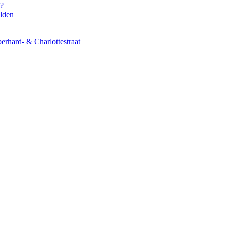
s?
elden
erhard- & Charlottestraat