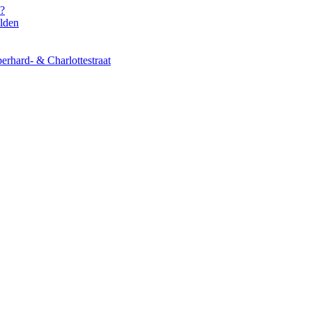
s?
elden
erhard- & Charlottestraat