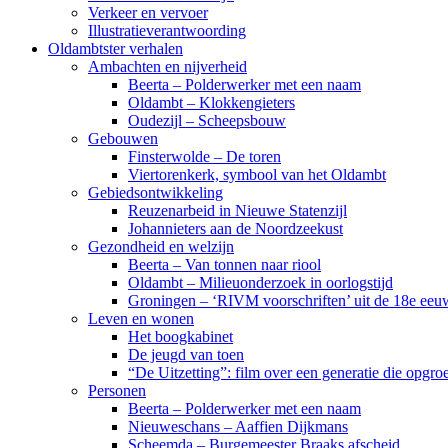
Verkeer en vervoer
Illustratieverantwoording
Oldambtster verhalen
Ambachten en nijverheid
Beerta – Polderwerker met een naam
Oldambt – Klokkengieters
Oudezijl – Scheepsbouw
Gebouwen
Finsterwolde – De toren
Viertorenkerk, symbool van het Oldambt
Gebiedsontwikkeling
Reuzenarbeid in Nieuwe Statenzijl
Johannieters aan de Noordzeekust
Gezondheid en welzijn
Beerta – Van tonnen naar riool
Oldambt – Milieuonderzoek in oorlogstijd
Groningen – ‘RIVM voorschriften’ uit de 18e eeu
Leven en wonen
Het boogkabinet
De jeugd van toen
“De Uitzetting”: film over een generatie die opgr
Personen
Beerta – Polderwerker met een naam
Nieuweschans – Aaffien Dijkmans
Scheemda – Burgemeester Braaks afscheid