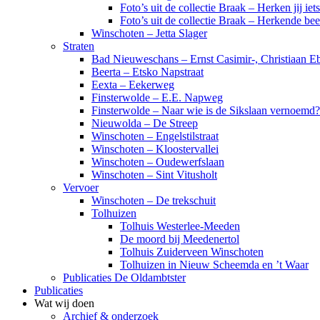
Foto’s uit de collectie Braak – Herken jij iet
Foto’s uit de collectie Braak – Herkende be
Winschoten – Jetta Slager
Straten
Bad Nieuweschans – Ernst Casimir-, Christiaan Eb
Beerta – Etsko Napstraat
Eexta – Eekerweg
Finsterwolde – E.E. Napweg
Finsterwolde – Naar wie is de Sikslaan vernoemd?
Nieuwolda – De Streep
Winschoten – Engelstilstraat
Winschoten – Kloostervallei
Winschoten – Oudewerfslaan
Winschoten – Sint Vitusholt
Vervoer
Winschoten – De trekschuit
Tolhuizen
Tolhuis Westerlee-Meeden
De moord bij Meedenertol
Tolhuis Zuiderveen Winschoten
Tolhuizen in Nieuw Scheemda en ’t Waar
Publicaties De Oldambtster
Publicaties
Wat wij doen
Archief & onderzoek