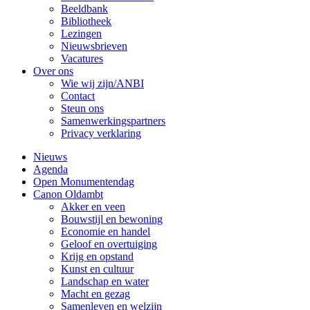
Beeldbank
Bibliotheek
Lezingen
Nieuwsbrieven
Vacatures
Over ons
Wie wij zijn/ANBI
Contact
Steun ons
Samenwerkingspartners
Privacy verklaring
Nieuws
Agenda
Open Monumentendag
Canon Oldambt
Akker en veen
Bouwstijl en bewoning
Economie en handel
Geloof en overtuiging
Krijg en opstand
Kunst en cultuur
Landschap en water
Macht en gezag
Samenleven en welzijn