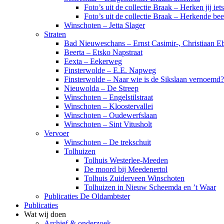
Foto’s uit de collectie Braak – Herken jij iet
Foto’s uit de collectie Braak – Herkende be
Winschoten – Jetta Slager
Straten
Bad Nieuweschans – Ernst Casimir-, Christiaan Eb
Beerta – Etsko Napstraat
Eexta – Eekerweg
Finsterwolde – E.E. Napweg
Finsterwolde – Naar wie is de Sikslaan vernoemd?
Nieuwolda – De Streep
Winschoten – Engelstilstraat
Winschoten – Kloostervallei
Winschoten – Oudewerfslaan
Winschoten – Sint Vitusholt
Vervoer
Winschoten – De trekschuit
Tolhuizen
Tolhuis Westerlee-Meeden
De moord bij Meedenertol
Tolhuis Zuiderveen Winschoten
Tolhuizen in Nieuw Scheemda en ’t Waar
Publicaties De Oldambtster
Publicaties
Wat wij doen
Archief & onderzoek