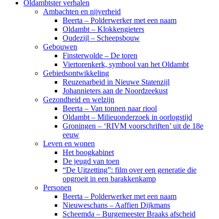
Oldambtster verhalen
Ambachten en nijverheid
Beerta – Polderwerker met een naam
Oldambt – Klokkengieters
Oudezijl – Scheepsbouw
Gebouwen
Finsterwolde – De toren
Viertorenkerk, symbool van het Oldambt
Gebiedsontwikkeling
Reuzenarbeid in Nieuwe Statenzijl
Johannieters aan de Noordzeekust
Gezondheid en welzijn
Beerta – Van tonnen naar riool
Oldambt – Milieuonderzoek in oorlogstijd
Groningen – ‘RIVM voorschriften’ uit de 18e
eeuw
Leven en wonen
Het boogkabinet
De jeugd van toen
“De Uitzetting”: film over een generatie die
opgroeit in een barakkenkamp
Personen
Beerta – Polderwerker met een naam
Nieuweschans – Aaffien Dijkmans
Scheemda – Burgemeester Braaks afscheid