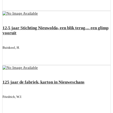
12,5 jaar Stichting Nieuwolda, een blik terug… een glimp
vooruit
Buiskool, H.
125 jaar de fabriek, karton in Nieuweschans
Friedrich, W.J.