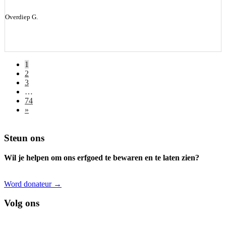
Overdiep G.
1
2
3
…
74
»
Footer
Steun ons
Wil je helpen om ons erfgoed te bewaren en te laten zien?
Word donateur →
Volg ons