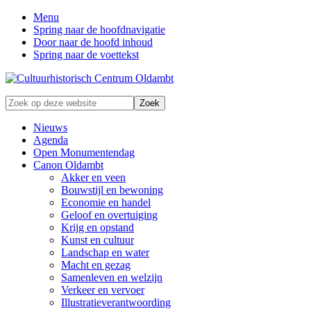
Menu
Spring naar de hoofdnavigatie
Door naar de hoofd inhoud
Spring naar de voettekst
Zonder
Zoek
verleden
op
geen
deze
Nieuws
toekomst
website
Agenda
Open Monumentendag
Canon Oldambt
Akker en veen
Bouwstijl en bewoning
Economie en handel
Geloof en overtuiging
Krijg en opstand
Kunst en cultuur
Landschap en water
Macht en gezag
Samenleven en welzijn
Verkeer en vervoer
Illustratieverantwoording