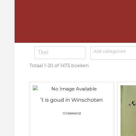
Totaal
1-20 of 1473
boeken
’t is goud in Winschoten
Onbekend