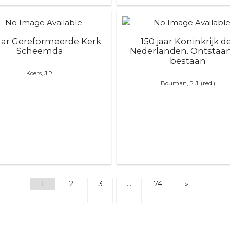
jaar Gereformeerde Kerk
150 jaar Koninkrijk d
Scheemda
Nederlanden. Ontstaa
bestaan
Koers, J.P.
Bouman, P.J. (red.)
1
2
3
…
74
»