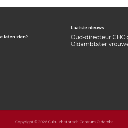
Laatste nieuws
Oud-directeur CHC g
e laten zien?
Oldambtster vrouw
Copyright © 2026
Cultuurhistorisch Centrum Oldambt