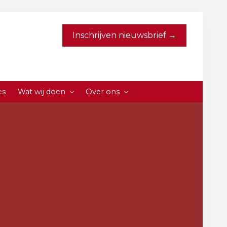
Inschrijven nieuwsbrief →
es
Wat wij doen
Over ons