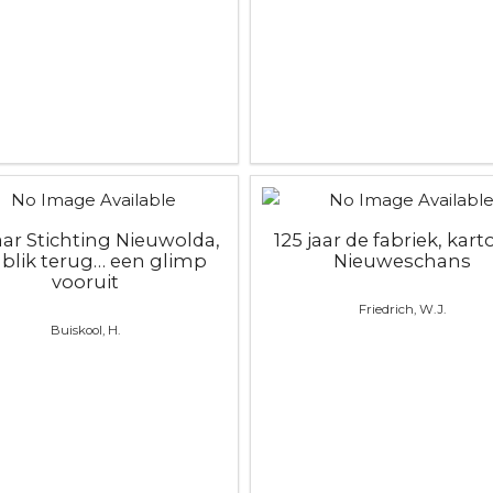
jaar Stichting Nieuwolda,
125 jaar de fabriek, kart
 blik terug… een glimp
Nieuweschans
vooruit
Friedrich, W.J.
Buiskool, H.