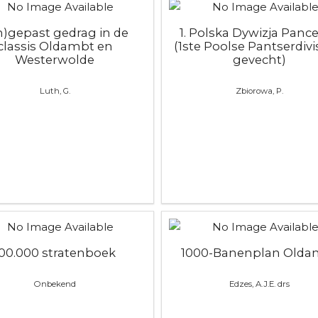
n)gepast gedrag in de
1. Polska Dywizja Panc
classis Oldambt en
(1ste Poolse Pantserdivis
Westerwolde
gevecht)
Luth, G.
Zbiorowa, P.
100.000 stratenboek
1000-Banenplan Olda
Onbekend
Edzes, A.J.E. drs