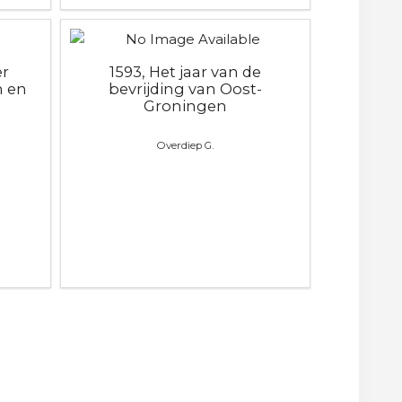
er
1593, Het jaar van de
n en
bevrijding van Oost-
Groningen
Overdiep G.