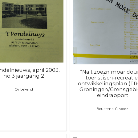
ondelnieuws, april 2003,
“Nait zoezn moar doun
no 3 jaargang 2
toeristisch-recreatie
ontwikkelingsplan (T
Groningen/Grensgebie
Onbekend
eindrapport
Beukema, G. voorz.