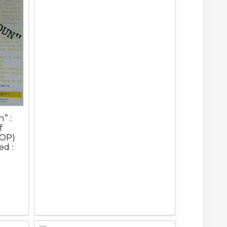
” :
f
ROP)
d :