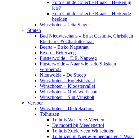
Foto’s uit de collectie Braak – Herken jij
iets?
Foto’s uit de collectie Braak – Herkende
beelden
Winschoten – Jetta Slager
Straten
Bad Nieuweschans – Ernst Casimir-, Christiaan
Eberhard- & Charlottestraat
Beerta – Etsko Napstraat
Eexta – Eekerweg
Finsterwolde – E.E. Napweg
Finsterwolde – Naar wie is de Sikslaan
vernoemd?
Nieuwolda – De Streep
Winschoten – Engelstilstraat
Winschoten – Kloostervallei
Winschoten – Oudewerfslaan
Winschoten – Sint Vitusholt
Vervoer
Winschoten – De trekschuit
Tolhuizen
Tolhuis Westerlee-Meeden
De moord bij Meedenertol
Tolhuis Zuiderveen Winschoten
Tolhuizen in Nieuw Scheemda en ’t Waar