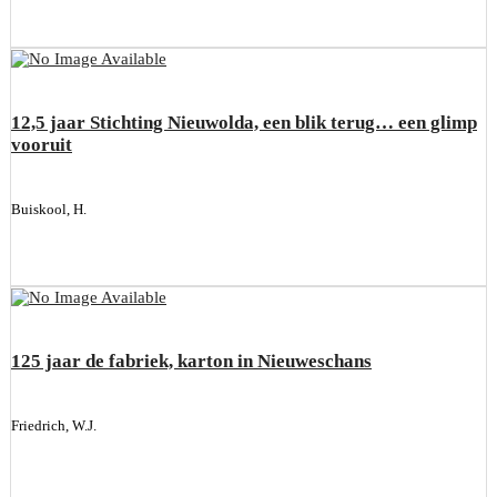
12,5 jaar Stichting Nieuwolda, een blik terug… een glimp
vooruit
Buiskool, H.
125 jaar de fabriek, karton in Nieuweschans
Friedrich, W.J.