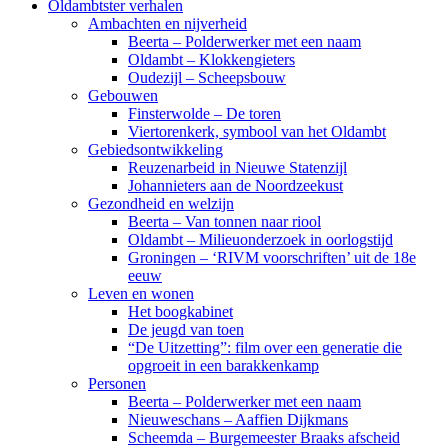
Oldambtster verhalen
Ambachten en nijverheid
Beerta – Polderwerker met een naam
Oldambt – Klokkengieters
Oudezijl – Scheepsbouw
Gebouwen
Finsterwolde – De toren
Viertorenkerk, symbool van het Oldambt
Gebiedsontwikkeling
Reuzenarbeid in Nieuwe Statenzijl
Johannieters aan de Noordzeekust
Gezondheid en welzijn
Beerta – Van tonnen naar riool
Oldambt – Milieuonderzoek in oorlogstijd
Groningen – ‘RIVM voorschriften’ uit de 18e
eeuw
Leven en wonen
Het boogkabinet
De jeugd van toen
“De Uitzetting”: film over een generatie die
opgroeit in een barakkenkamp
Personen
Beerta – Polderwerker met een naam
Nieuweschans – Aaffien Dijkmans
Scheemda – Burgemeester Braaks afscheid