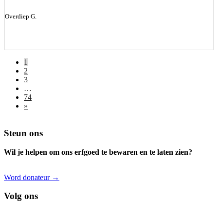
Overdiep G.
1
2
3
…
74
»
Footer
Steun ons
Wil je helpen om ons erfgoed te bewaren en te laten zien?
Word donateur →
Volg ons