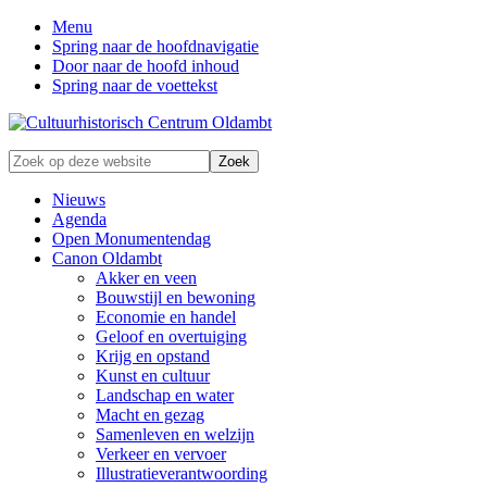
Menu
Spring naar de hoofdnavigatie
Door naar de hoofd inhoud
Spring naar de voettekst
Zonder
Zoek
verleden
op
geen
deze
Nieuws
toekomst
website
Agenda
Open Monumentendag
Canon Oldambt
Akker en veen
Bouwstijl en bewoning
Economie en handel
Geloof en overtuiging
Krijg en opstand
Kunst en cultuur
Landschap en water
Macht en gezag
Samenleven en welzijn
Verkeer en vervoer
Illustratieverantwoording