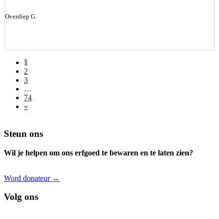
Overdiep G.
1
2
3
…
74
»
Footer
Steun ons
Wil je helpen om ons erfgoed te bewaren en te laten zien?
Word donateur →
Volg ons