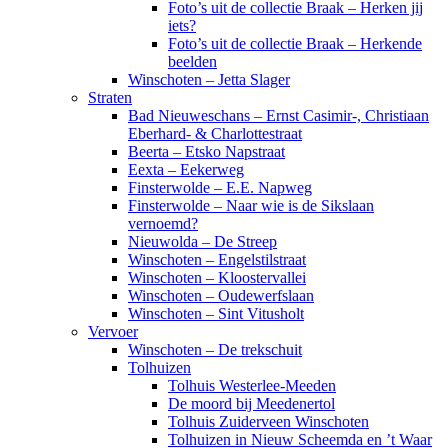
Foto’s uit de collectie Braak – Herken jij
iets?
Foto’s uit de collectie Braak – Herkende
beelden
Winschoten – Jetta Slager
Straten
Bad Nieuweschans – Ernst Casimir-, Christiaan
Eberhard- & Charlottestraat
Beerta – Etsko Napstraat
Eexta – Eekerweg
Finsterwolde – E.E. Napweg
Finsterwolde – Naar wie is de Sikslaan
vernoemd?
Nieuwolda – De Streep
Winschoten – Engelstilstraat
Winschoten – Kloostervallei
Winschoten – Oudewerfslaan
Winschoten – Sint Vitusholt
Vervoer
Winschoten – De trekschuit
Tolhuizen
Tolhuis Westerlee-Meeden
De moord bij Meedenertol
Tolhuis Zuiderveen Winschoten
Tolhuizen in Nieuw Scheemda en ’t Waar