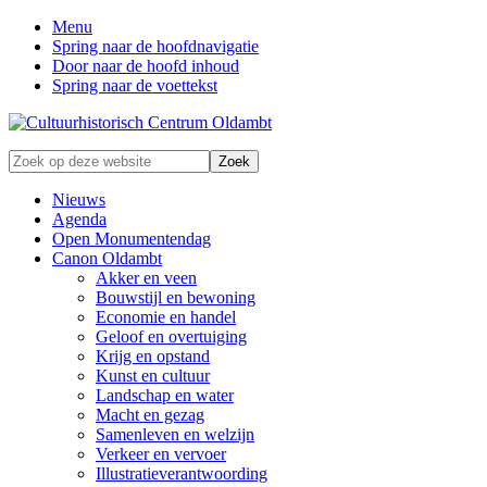
Menu
Spring naar de hoofdnavigatie
Door naar de hoofd inhoud
Spring naar de voettekst
Zonder
Zoek
verleden
op
geen
deze
Nieuws
toekomst
website
Agenda
Open Monumentendag
Canon Oldambt
Akker en veen
Bouwstijl en bewoning
Economie en handel
Geloof en overtuiging
Krijg en opstand
Kunst en cultuur
Landschap en water
Macht en gezag
Samenleven en welzijn
Verkeer en vervoer
Illustratieverantwoording