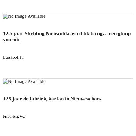
12,5 jaar Stichting Nieuwolda, een blik terug… een glimp
vooruit
Buiskool, H.
125 jaar de fabriek, karton in Nieuweschans
Friedrich, W.J.