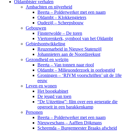
Oldambtster verhalen
Ambachten en nijverheid
Beerta – Polderwerker met een naam
Oldambt – Klokkengieters
Oudezijl – Scheepsbouw
Gebouwen
Finsterwolde – De toren
Viertorenkerk, symbool van het Oldambt
Gebiedsontwikkeling
Reuzenarbeid in Nieuwe Statenzijl
Johannieters aan de Noordzeekust
Gezondheid en welzijn
Beerta – Van tonnen naar riool
Oldambt – Milieuonderzoek in oorlogstijd
Groningen – ‘RIVM voorschriften’ uit de 18e
eeuw
Leven en wonen
Het boogkabinet
De jeugd van toen
“De Uitzetting”: film over een generatie die
opgroeit in een barakkenkamp
Personen
Beerta – Polderwerker met een naam
Nieuweschans – Aaffien Dijkmans
Scheemda – Burgemeester Braaks afscheid