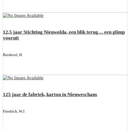
12,5 jaar Stichting Nieuwolda, een blik terug… een glimp
vooruit
Buiskool, H.
125 jaar de fabriek, karton in Nieuweschans
Friedrich, W.J.