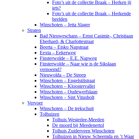
Foto’s uit de collectie Braak – Herken jij
iets?
Foto’s uit de collectie Braak – Herkende
beelden
Winschoten – Jetta Slager
Straten
Bad Nieuweschans – Ernst Casimir-, Christiaan
Eberhard- & Charlottestraat
Beerta – Etsko Napstraat
Eexta – Eekerweg
Finsterwolde – E.E. Napweg
Finsterwolde – Naar wie is de Sikslaan
vernoemd?
Nieuwolda – De Streep
Winschoten – Engelstilstraat
Winschoten – Kloostervallei
Winschoten – Oudewerfslaan
Winschoten – Sint Vitusholt
Vervoer
Winschoten – De trekschuit
Tolhuizen
Tolhuis Westerlee-Meeden
De moord bij Meedenertol
Tolhuis Zuiderveen Winschoten
Tolhuizen in Nieuw Scheemda en ’t Waar