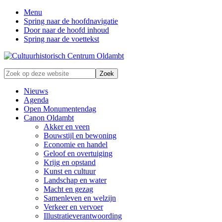
Menu
Spring naar de hoofdnavigatie
Door naar de hoofd inhoud
Spring naar de voettekst
Zonder
Zoek
verleden
op
geen
deze
Nieuws
toekomst
website
Agenda
Open Monumentendag
Canon Oldambt
Akker en veen
Bouwstijl en bewoning
Economie en handel
Geloof en overtuiging
Krijg en opstand
Kunst en cultuur
Landschap en water
Macht en gezag
Samenleven en welzijn
Verkeer en vervoer
Illustratieverantwoording