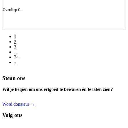
Overdiep G.
1
2
3
…
74
»
Footer
Steun ons
Wil je helpen om ons erfgoed te bewaren en te laten zien?
Word donateur →
Volg ons