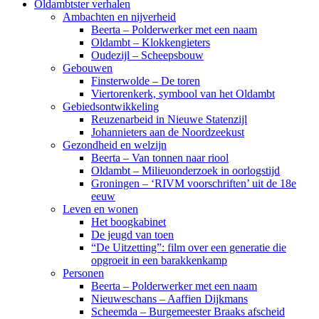
Oldambtster verhalen
Ambachten en nijverheid
Beerta – Polderwerker met een naam
Oldambt – Klokkengieters
Oudezijl – Scheepsbouw
Gebouwen
Finsterwolde – De toren
Viertorenkerk, symbool van het Oldambt
Gebiedsontwikkeling
Reuzenarbeid in Nieuwe Statenzijl
Johannieters aan de Noordzeekust
Gezondheid en welzijn
Beerta – Van tonnen naar riool
Oldambt – Milieuonderzoek in oorlogstijd
Groningen – ‘RIVM voorschriften’ uit de 18e
eeuw
Leven en wonen
Het boogkabinet
De jeugd van toen
“De Uitzetting”: film over een generatie die
opgroeit in een barakkenkamp
Personen
Beerta – Polderwerker met een naam
Nieuweschans – Aaffien Dijkmans
Scheemda – Burgemeester Braaks afscheid