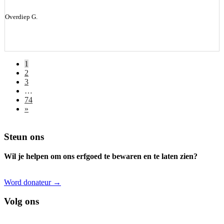
Overdiep G.
1
2
3
…
74
»
Footer
Steun ons
Wil je helpen om ons erfgoed te bewaren en te laten zien?
Word donateur →
Volg ons