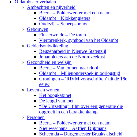
Oldambtster verhalen
Ambachten en nijverheid
Beerta – Polderwerker met een naam
Oldambt – Klokkengieters
Oudezijl – Scheepsbouw
Gebouwen
Finsterwolde – De toren
Viertorenkerk, symbool van het Oldambt
Gebiedsontwikkeling
Reuzenarbeid in Nieuwe Statenzijl
Johannieters aan de Noordzeekust
Gezondheid en welzijn
Beerta – Van tonnen naar riool
Oldambt – Milieuonderzoek in oorlogstijd
Groningen – ‘RIVM voorschriften’ uit de 18e
eeuw
Leven en wonen
Het boogkabinet
De jeugd van toen
“De Uitzetting”: film over een generatie die
opgroeit in een barakkenkamp
Personen
Beerta – Polderwerker met een naam
Nieuweschans – Aaffien Dijkmans
Scheemda – Burgemeester Braaks afscheid