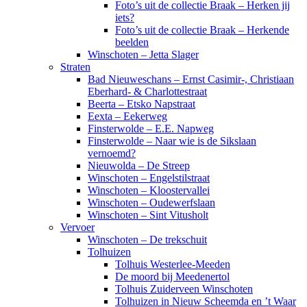
Foto’s uit de collectie Braak – Herken jij
iets?
Foto’s uit de collectie Braak – Herkende
beelden
Winschoten – Jetta Slager
Straten
Bad Nieuweschans – Ernst Casimir-, Christiaan
Eberhard- & Charlottestraat
Beerta – Etsko Napstraat
Eexta – Eekerweg
Finsterwolde – E.E. Napweg
Finsterwolde – Naar wie is de Sikslaan
vernoemd?
Nieuwolda – De Streep
Winschoten – Engelstilstraat
Winschoten – Kloostervallei
Winschoten – Oudewerfslaan
Winschoten – Sint Vitusholt
Vervoer
Winschoten – De trekschuit
Tolhuizen
Tolhuis Westerlee-Meeden
De moord bij Meedenertol
Tolhuis Zuiderveen Winschoten
Tolhuizen in Nieuw Scheemda en ’t Waar