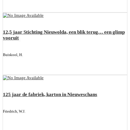
12,5 jaar Stichting Nieuwolda, een blik terug… een glimp
vooruit
Buiskool, H.
125 jaar de fabriek, karton in Nieuweschans
Friedrich, W.J.