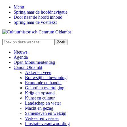
Menu
Spring naar de hoofdnavigatie
Door naar de hoofd inhoud
Spring naar de voettekst
Zonder
Zoek
verleden
op
geen
deze
Nieuws
toekomst
website
Agenda
Open Monumentendag
Canon Oldambt
Akker en veen
Bouwstijl en bewoning
Economie en handel
Geloof en overtuiging
Krijg en opstand
Kunst en cultuur
Landschap en water
Macht en gezag
Samenleven en welzijn
Verkeer en vervoer
Illustratieverantwoording