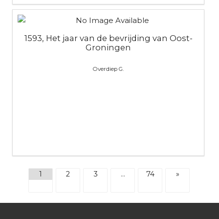
1593, Het jaar van de bevrijding van Oost-
Groningen
Overdiep G.
1
2
3
…
74
»
Footer