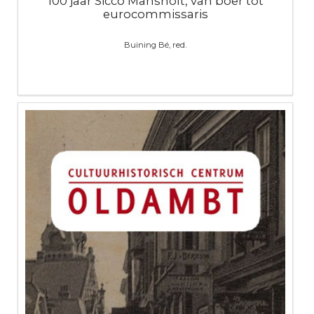
100 jaar Sicco Mansholt, van boer tot
eurocommissaris
Buining Bé, red.