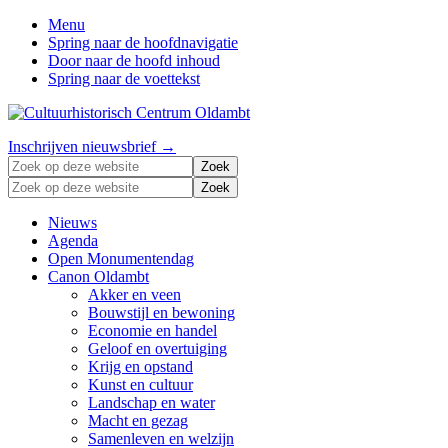
Menu
Spring naar de hoofdnavigatie
Door naar de hoofd inhoud
Spring naar de voettekst
Zonder
Header
Inschrijven nieuwsbrief →
verleden
Zoek
Right
geen
op
Zoek
toekomst
deze
op
website
deze
Nieuws
website
Agenda
Open Monumentendag
Canon Oldambt
Akker en veen
Bouwstijl en bewoning
Economie en handel
Geloof en overtuiging
Krijg en opstand
Kunst en cultuur
Landschap en water
Macht en gezag
Samenleven en welzijn