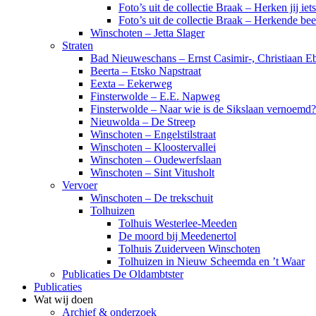
Foto’s uit de collectie Braak – Herken jij iet
Foto’s uit de collectie Braak – Herkende be
Winschoten – Jetta Slager
Straten
Bad Nieuweschans – Ernst Casimir-, Christiaan Eb
Beerta – Etsko Napstraat
Eexta – Eekerweg
Finsterwolde – E.E. Napweg
Finsterwolde – Naar wie is de Sikslaan vernoemd?
Nieuwolda – De Streep
Winschoten – Engelstilstraat
Winschoten – Kloostervallei
Winschoten – Oudewerfslaan
Winschoten – Sint Vitusholt
Vervoer
Winschoten – De trekschuit
Tolhuizen
Tolhuis Westerlee-Meeden
De moord bij Meedenertol
Tolhuis Zuiderveen Winschoten
Tolhuizen in Nieuw Scheemda en ’t Waar
Publicaties De Oldambtster
Publicaties
Wat wij doen
Archief & onderzoek