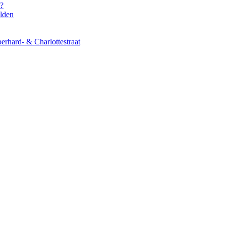
s?
elden
erhard- & Charlottestraat