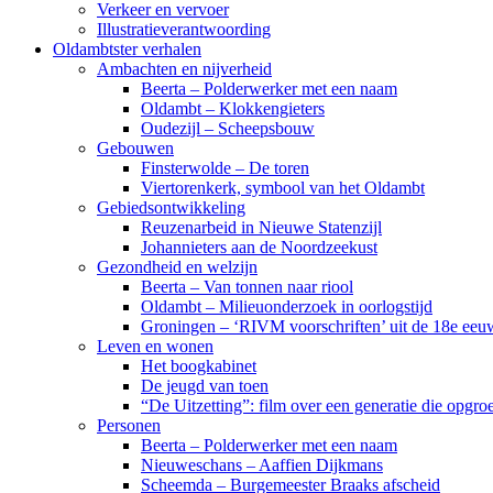
Verkeer en vervoer
Illustratieverantwoording
Oldambtster verhalen
Ambachten en nijverheid
Beerta – Polderwerker met een naam
Oldambt – Klokkengieters
Oudezijl – Scheepsbouw
Gebouwen
Finsterwolde – De toren
Viertorenkerk, symbool van het Oldambt
Gebiedsontwikkeling
Reuzenarbeid in Nieuwe Statenzijl
Johannieters aan de Noordzeekust
Gezondheid en welzijn
Beerta – Van tonnen naar riool
Oldambt – Milieuonderzoek in oorlogstijd
Groningen – ‘RIVM voorschriften’ uit de 18e eeu
Leven en wonen
Het boogkabinet
De jeugd van toen
“De Uitzetting”: film over een generatie die opgr
Personen
Beerta – Polderwerker met een naam
Nieuweschans – Aaffien Dijkmans
Scheemda – Burgemeester Braaks afscheid