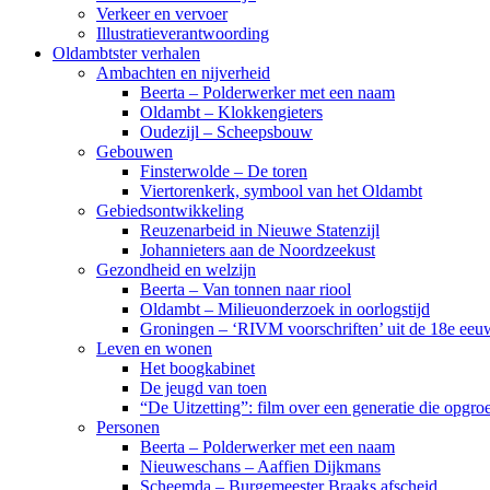
Verkeer en vervoer
Illustratieverantwoording
Oldambtster verhalen
Ambachten en nijverheid
Beerta – Polderwerker met een naam
Oldambt – Klokkengieters
Oudezijl – Scheepsbouw
Gebouwen
Finsterwolde – De toren
Viertorenkerk, symbool van het Oldambt
Gebiedsontwikkeling
Reuzenarbeid in Nieuwe Statenzijl
Johannieters aan de Noordzeekust
Gezondheid en welzijn
Beerta – Van tonnen naar riool
Oldambt – Milieuonderzoek in oorlogstijd
Groningen – ‘RIVM voorschriften’ uit de 18e eeu
Leven en wonen
Het boogkabinet
De jeugd van toen
“De Uitzetting”: film over een generatie die opgr
Personen
Beerta – Polderwerker met een naam
Nieuweschans – Aaffien Dijkmans
Scheemda – Burgemeester Braaks afscheid