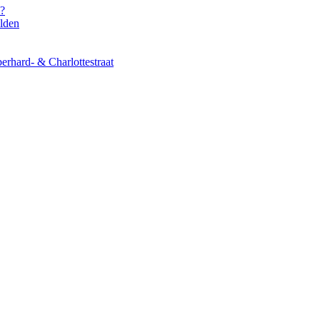
s?
elden
erhard- & Charlottestraat