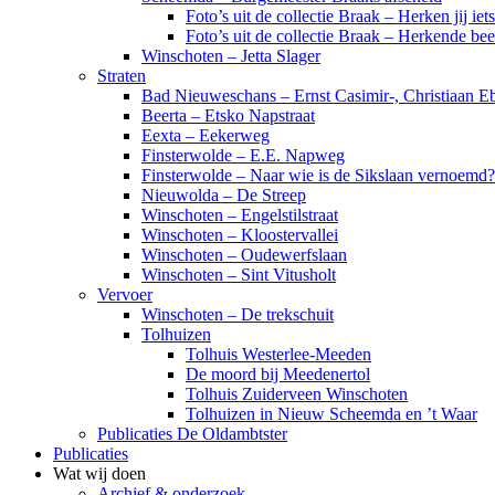
Foto’s uit de collectie Braak – Herken jij iet
Foto’s uit de collectie Braak – Herkende be
Winschoten – Jetta Slager
Straten
Bad Nieuweschans – Ernst Casimir-, Christiaan Eb
Beerta – Etsko Napstraat
Eexta – Eekerweg
Finsterwolde – E.E. Napweg
Finsterwolde – Naar wie is de Sikslaan vernoemd?
Nieuwolda – De Streep
Winschoten – Engelstilstraat
Winschoten – Kloostervallei
Winschoten – Oudewerfslaan
Winschoten – Sint Vitusholt
Vervoer
Winschoten – De trekschuit
Tolhuizen
Tolhuis Westerlee-Meeden
De moord bij Meedenertol
Tolhuis Zuiderveen Winschoten
Tolhuizen in Nieuw Scheemda en ’t Waar
Publicaties De Oldambtster
Publicaties
Wat wij doen
Archief & onderzoek