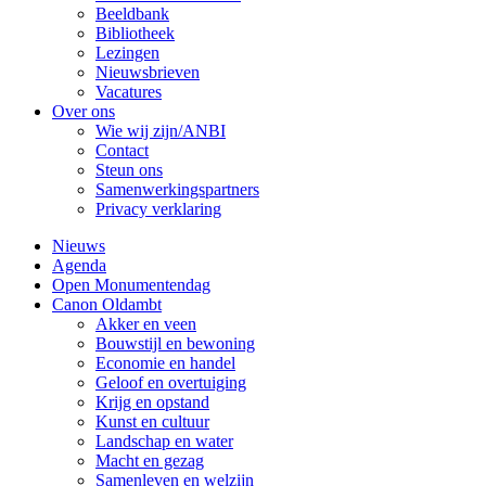
Beeldbank
Bibliotheek
Lezingen
Nieuwsbrieven
Vacatures
Over ons
Wie wij zijn/ANBI
Contact
Steun ons
Samenwerkingspartners
Privacy verklaring
Nieuws
Agenda
Open Monumentendag
Canon Oldambt
Akker en veen
Bouwstijl en bewoning
Economie en handel
Geloof en overtuiging
Krijg en opstand
Kunst en cultuur
Landschap en water
Macht en gezag
Samenleven en welzijn