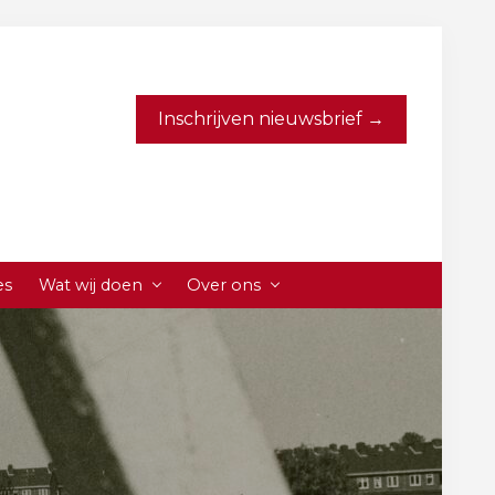
Inschrijven nieuwsbrief →
es
Wat wij doen
Over ons