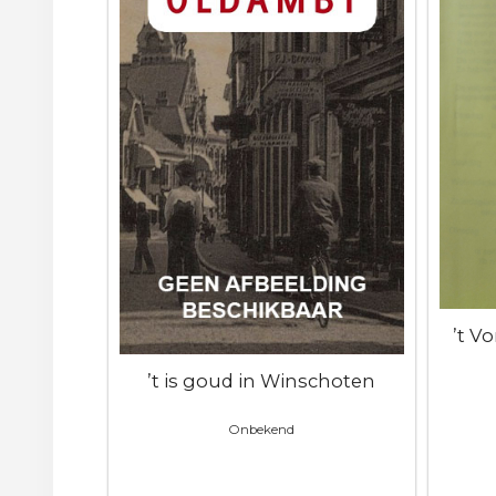
’t V
’t is goud in Winschoten
Onbekend