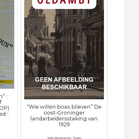
” :
f
“Wie willen boas blieven” De
ROP)
oost-Groninger
d :
landarbeidersstaking van
1929
Meulenkamp, Jaap