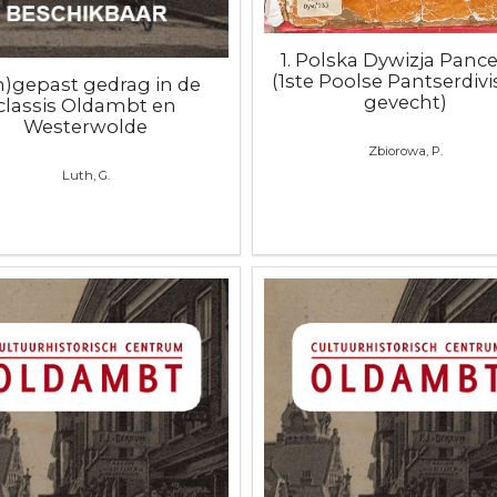
1. Polska Dywizja Panc
(1ste Poolse Pantserdivis
n)gepast gedrag in de
gevecht)
classis Oldambt en
Westerwolde
Zbiorowa, P.
Luth, G.