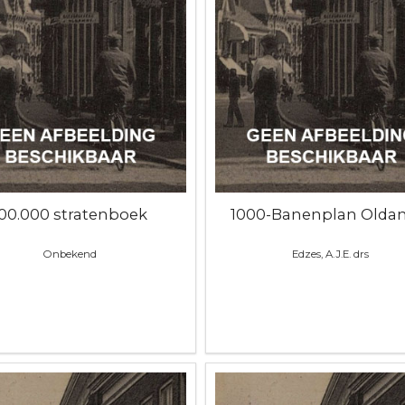
100.000 stratenboek
1000-Banenplan Olda
Onbekend
Edzes, A.J.E. drs