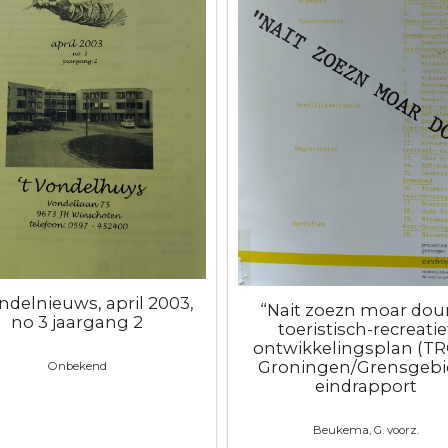
ondelnieuws, april 2003,
“Nait zoezn moar doun
no 3 jaargang 2
toeristisch-recreatie
ontwikkelingsplan (T
Groningen/Grensgebie
Onbekend
eindrapport
Beukema, G. voorz.