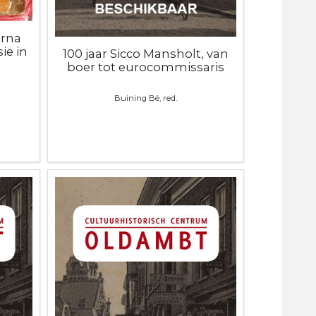
erna
ie in
100 jaar Sicco Mansholt, van
boer tot eurocommissaris
Buining Bé, red.