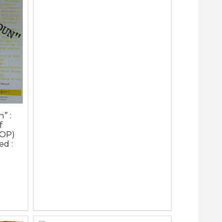
” :
f
ROP)
d :