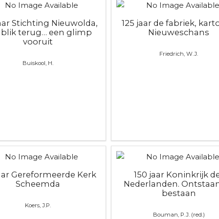
jaar Stichting Nieuwolda,
125 jaar de fabriek, kart
 blik terug… een glimp
Nieuweschans
vooruit
Friedrich, W.J.
Buiskool, H.
jaar Gereformeerde Kerk
150 jaar Koninkrijk d
Scheemda
Nederlanden. Ontstaa
bestaan
Koers, J.P.
Bouman, P.J. (red.)