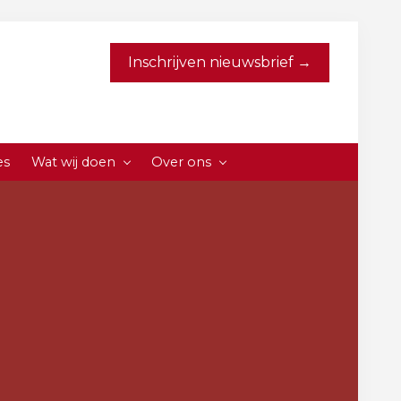
Inschrijven nieuwsbrief →
es
Wat wij doen
Over ons