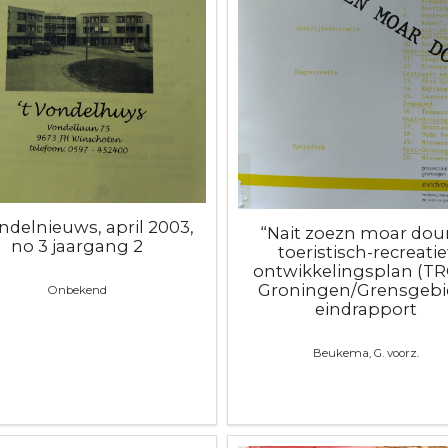
ondelnieuws, april 2003,
“Nait zoezn moar doun
no 3 jaargang 2
toeristisch-recreatie
ontwikkelingsplan (T
Groningen/Grensgebie
Onbekend
eindrapport
Beukema, G. voorz.