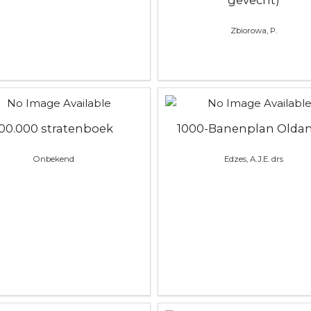
gevecht)
Zbiorowa, P.
100.000 stratenboek
1000-Banenplan Olda
Onbekend
Edzes, A.J.E. drs