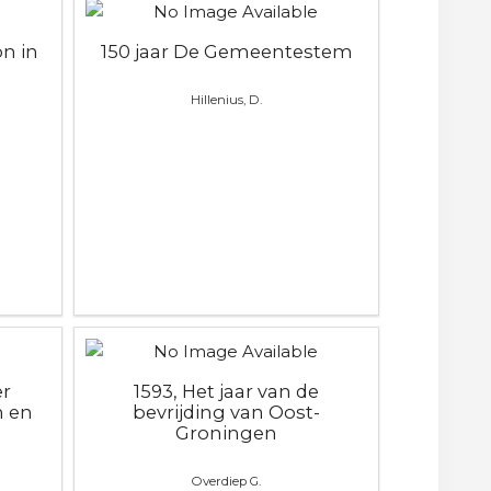
on in
150 jaar De Gemeentestem
Hillenius, D.
er
1593, Het jaar van de
n en
bevrijding van Oost-
Groningen
Overdiep G.