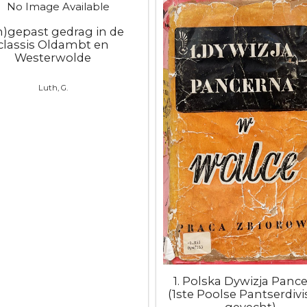
n)gepast gedrag in de
classis Oldambt en
Westerwolde
Luth, G.
1. Polska Dywizja Panc
(1ste Poolse Pantserdivis