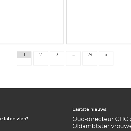
1
2
3
…
74
»
Laatste nieuws
Oud-directeur CHC g
e laten zien?
Oldambtster vrouw