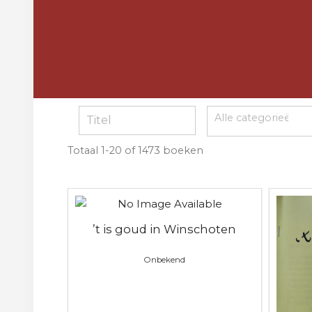
Totaal
1-20 of 1473
boeken
’t is goud in Winschoten
Onbekend