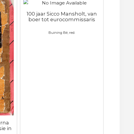
100 jaar Sicco Mansholt, van
boer tot eurocommissaris
Buining Bé, red.
erna
ie in