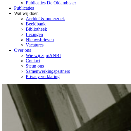
Publicaties De Oldambtster
Publicaties
Wat wij doen
Archief & onderzoek
Beeldbank
Bibliotheek
Lezingen
Nieuwsbrieven
Vacatures
Over ons
Wie wij zijn/ANBI
Contact
Steun ons
Samenwerkingspartners
Privacy verklaring