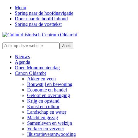
Menu
Spring naar de hoofdnavigatie
Door naar de hoofd inhoud
Spring naar de voettekst
Zonder
Zoek
verleden
op
geen
deze
Nieuws
toekomst
website
Agenda
Open Monumentendag
Canon Oldambt
Akker en veen
Bouwstijl en bewoning
Economie en handel
Geloof en overtuiging
Krijg en opstand
Kunst en cultuur
Landschap en water
Macht en gezag
Samenleven en welzijn
Verkeer en vervoer
Illustratieverantwoording