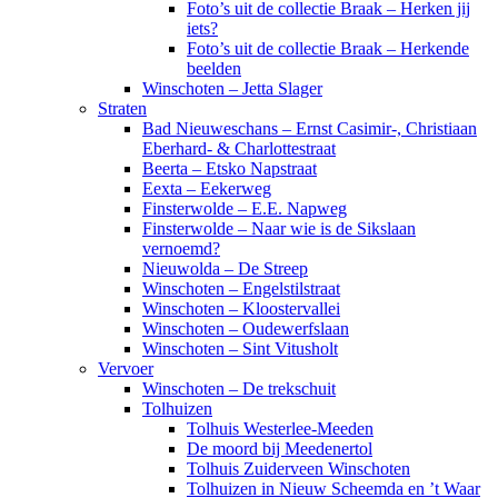
Foto’s uit de collectie Braak – Herken jij
iets?
Foto’s uit de collectie Braak – Herkende
beelden
Winschoten – Jetta Slager
Straten
Bad Nieuweschans – Ernst Casimir-, Christiaan
Eberhard- & Charlottestraat
Beerta – Etsko Napstraat
Eexta – Eekerweg
Finsterwolde – E.E. Napweg
Finsterwolde – Naar wie is de Sikslaan
vernoemd?
Nieuwolda – De Streep
Winschoten – Engelstilstraat
Winschoten – Kloostervallei
Winschoten – Oudewerfslaan
Winschoten – Sint Vitusholt
Vervoer
Winschoten – De trekschuit
Tolhuizen
Tolhuis Westerlee-Meeden
De moord bij Meedenertol
Tolhuis Zuiderveen Winschoten
Tolhuizen in Nieuw Scheemda en ’t Waar