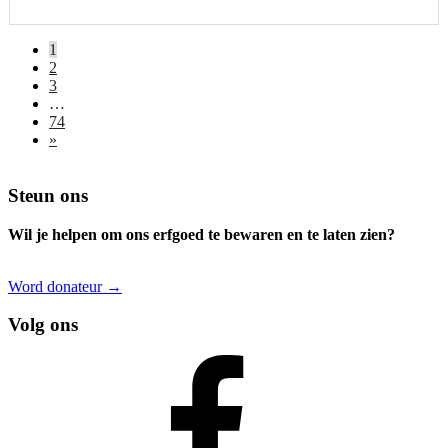
1
2
3
…
74
»
Footer
Steun ons
Wil je helpen om ons erfgoed te bewaren en te laten zien?
Word donateur →
Volg ons