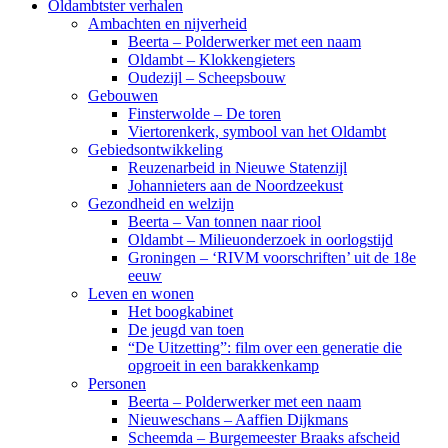
Oldambtster verhalen
Ambachten en nijverheid
Beerta – Polderwerker met een naam
Oldambt – Klokkengieters
Oudezijl – Scheepsbouw
Gebouwen
Finsterwolde – De toren
Viertorenkerk, symbool van het Oldambt
Gebiedsontwikkeling
Reuzenarbeid in Nieuwe Statenzijl
Johannieters aan de Noordzeekust
Gezondheid en welzijn
Beerta – Van tonnen naar riool
Oldambt – Milieuonderzoek in oorlogstijd
Groningen – ‘RIVM voorschriften’ uit de 18e
eeuw
Leven en wonen
Het boogkabinet
De jeugd van toen
“De Uitzetting”: film over een generatie die
opgroeit in een barakkenkamp
Personen
Beerta – Polderwerker met een naam
Nieuweschans – Aaffien Dijkmans
Scheemda – Burgemeester Braaks afscheid