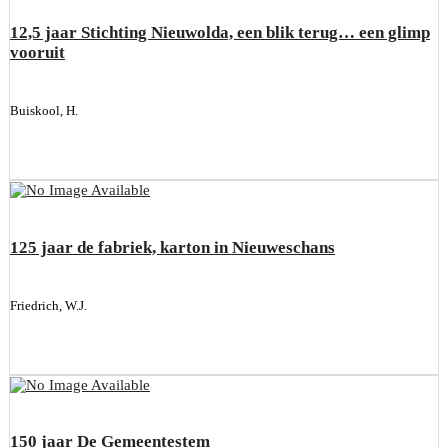
12,5 jaar Stichting Nieuwolda, een blik terug… een glimp
vooruit
Buiskool, H.
125 jaar de fabriek, karton in Nieuweschans
Friedrich, W.J.
150 jaar De Gemeentestem