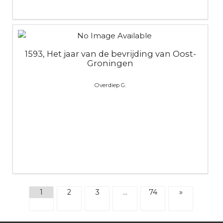
1593, Het jaar van de bevrijding van Oost-
Groningen
Overdiep G.
1
2
3
…
74
»